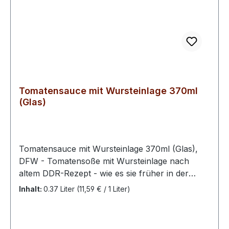
Nährwerte je 100gBrennwert 506kj/121kcalFett
4,3g-davon gesättigte Fettsäuren
1,9gKohlenhydrate 12,1g-davon Zucker
0,2gEiweiß 7,3gSalz 1,7gNettofüllmenge: 720g
Glaskonserve
Tomatensauce mit Wursteinlage 370ml
(Glas)
Tomatensauce mit Wursteinlage 370ml (Glas),
DFW - Tomatensoße mit Wursteinlage nach
altem DDR-Rezept - wie es sie früher in der
Schulkantine gab. Einfach im Topf erhitzen und
Inhalt:
0.37 Liter
(11,59 € / 1 Liter)
gekochte Nudeln nach Wahl dazugeben.
Geöffnet bei max 7°C aufbewahren, innerhalb
von 3 Tagen verzehren!Zutaten: Wasser, 25%