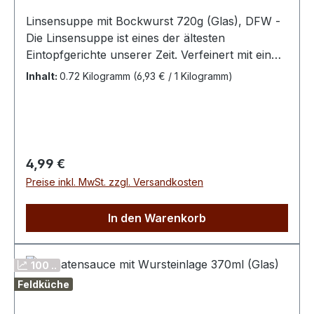
Linsensuppe mit Bockwurst 720g (Glas), DFW -
Die Linsensuppe ist eines der ältesten
Eintopfgerichte unserer Zeit. Verfeinert mit ein
wenig Zucker und Essig, wird die Linsensuppe zu
Inhalt:
0.72 Kilogramm
(6,93 € / 1 Kilogramm)
einem einzigartigen süßsauren
Geschmackserlebnis. Ein hoher Eiweißgehalt ist
garantiert.Für diejenigen, die nicht auf einen
Fleischanteil verzichten möchten, hat die
Feldküche Wittenberge der Linsensuppe
Regulärer Preis:
4,99 €
eine Bockwurst hinzugefügt.Zutaten: Wasser,
Preise inkl. MwSt. zzgl. Versandkosten
20% Linsen, 15% Kartoffeln, 15% Bockwurst
(80% Schweinefleisch, Wasser, Salz, Gewürze,
In den Warenkorb
Stabilisator: Diphosphate, Antioxidationsmittel:
Isoascorbinsäure, Konservierungsstoff:
Natriumnitrit, Schweinedarm, Buchenrauch),
100 ..
Suppengemüse in veränderlichen
Feldküche
Gewichtsanteilen (Möhren, Sellerie, Porree),
Salz, Gewürze.Nährwerte:Durchschnittliche