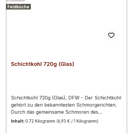
4,6g -davon gesättigte Fettsäuren
Feldküche
1,5gKohlenhydrate 4,5g-davon Zucker
0,5gEiweiß 10gSalz 1,8gNettofüllmenge: 500g
Glaskonserve
Schichtkohl 720g (Glas)
Schichtkohl 720g (Glas), DFW - Der Schichtkohl
gehört zu den bekanntesten Schmorgerichten.
Durch das gemeinsame Schmoren des
Hackfleischs und des Kohls entsteht sein
Inhalt:
0.72 Kilogramm
(6,93 € / 1 Kilogramm)
einzigartiger, würziger und unverkennbarer