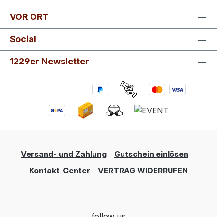
unkomplizierte Mahlzeiten eignet. Die
VOR ORT
Kombination aus Schweinefleisch,
Tomatenmark, Zwiebeln und Gewürzen sorgt für
Social
einen kräftigen und ausgewogenen Geschmack,
der hervorragend zu klassischen Nudelgerichten
1229er Newsletter
passt. Die Sauce überzeugt durch ihre herzhafte
Note und die angenehme Konsistenz. Durch die
praktische Glaskonserve ist sie lange haltbar und
kann jederzeit schnell zubereitet werden. Damit
eignet sich die Bolognese ideal für den Alltag, für
Camper oder für alle, die auch unterwegs eine
warme Mahlzeit genießen möchten. Herzhafte
Bolognese-Sauce mit Fleisch Schnelle und
Versand- und Zahlung
Gutschein einlösen
einfache Zubereitung Lange haltbar in der
Kontakt-Center
VERTRAG WIDERRUFEN
Glaskonserve Perfekt zu Pasta oder anderen
Nudelgerichten Zubereitung Die Bolognese
einfach im Topf oder in der Mikrowelle erhitzen
und anschließend mit frisch gekochten Nudeln
follow us