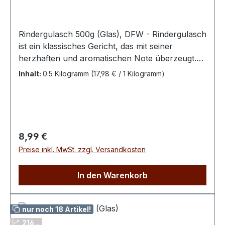
Rindergulasch 500g (Glas), DFW - Rindergulasch
ist ein klassisches Gericht, das mit seiner
herzhaften und aromatischen Note überzeugt.
Zartes Rindfleisch wird hierbei in einer
Inhalt:
0.5 Kilogramm
(17,98 € / 1 Kilogramm)
reichhaltigen Sauce geschmort, die durch ihre
tiefe Geschmacksfülle besticht.Den Inhalt
vorsichtig im Topf oder in der Mikrowelle
erhitzen.Zutaten: 40% Rindfleisch, Wasser,
Saucenbinder (Stärke, Maltodextrin,
Regulärer Preis:
8,99 €
Milchzuckererzeugnis, Reismehl, färbendes
Preise inkl. MwSt. zzgl. Versandkosten
Lebensmittel: Karamellzuckersirup), Zwiebeln,
Tomatenmark, Salz, Rapsöl, Gewürze,
In den Warenkorb
Suppengemüse in veränderlichen
Gewichtsanteilen (Möhren, Sellerie, Porree),
Zucker, Rotwein.Nährwerte:Durchschnittliche
nur noch 18 Artikel!
Nährwerte je 100gBrennwert 411kj/98kcalFett
216 ..