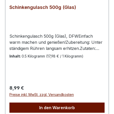
Schinkengulasch 500g (Glas)
Schinkengulasch 500g (Glas), DFWEinfach
warm machen und genießen!Zubereitung: Unter
ständigem Rühren langsam erhitzen.Zutaten:
45% Schweinefleisch, Wasser, Saucenbinder
Inhalt:
0.5 Kilogramm
(17,98 € / 1 Kilogramm)
(Stärke, Maltodextrin, Milchzuckererzeugnis,
Reismehl, färbendes Lebensmittel:
Karamellzuckersirup), Salz, Gewürze,
Röstzwiebeln (Zwiebeln, Palmöl, Weizenmehl,
Speisesalz).Nährwerte:Durchschnittliche
Regulärer Preis:
8,99 €
Nährwerte je 100gBrennwert: 383kj/91kcalFett:
Preise inkl. MwSt. zzgl. Versandkosten
2,9g-davon gesättigte Fettsäuren:
1,1gKohlenhydrate: 1,9g-davon Zucker:
In den Warenkorb
0,7gEiweiß: 14,3gSalz: 1,8gNettofüllmenge: 500g