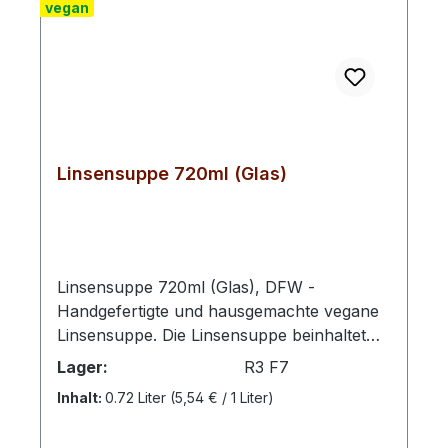
vegan
Linsensuppe 720ml (Glas)
Linsensuppe 720ml (Glas), DFW -
Handgefertigte und hausgemachte vegane
Linsensuppe. Die Linsensuppe beinhaltet
sehr viel Protein bei wenig Fett und guten
Lager:
R3 F7
Kohlenhydraten durch Kartoffeln. Damit
Inhalt:
0.72 Liter
(5,54 € / 1 Liter)
eignet sie sich hervorragend zum
Abnehmen und für den Muskelaufbau.