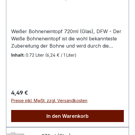
Weißer Bohneneintopf 720ml (Glas), DFW - Der
Weiße Bohneneintopf ist die wohl bekannteste
Zubereitung der Bohne und wird durch die
Zugabe von Kasseler zur deftigen
Inhalt:
0.72 Liter
(6,24 € / 1 Liter)
Hausmannskost. Beim Weißen Bohneneintopf
verzichtet die Feldküche Wittenberge auf
geschmacksverstärkende Substanzen sowie auf
Laktose und Gluten.Zutaten & Allergene: Zutaten:
Wasser, Kartoffeln, 15% Weiße Bohnen,
Regulärer Preis:
4,49 €
Suppengemüse in veränderlichen
Preise inkl. MwSt. zzgl. Versandkosten
Gewichtsanteilen (Möhren, Sellerie, Porree), 5%
Kasseler (Schweinefleisch, Salz,
In den Warenkorb
Konservierungsstoff: Natriumnitrit, Rauch),
Schweineschmalz, Zwiebeln, Salz,
Gewürze.Nährwerte:Durchschnittliche