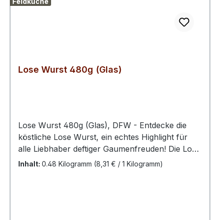
Feldküche
Lose Wurst 480g (Glas)
Lose Wurst 480g (Glas), DFW - Entdecke die
köstliche Lose Wurst, ein echtes Highlight für
alle Liebhaber deftiger Gaumenfreuden! Die Lose
Wurst bietet Ihnen den authentischen
Inhalt:
0.48 Kilogramm
(8,31 € / 1 Kilogramm)
Geschmack traditioneller Wurstwaren, die
liebevoll und nach klassischen Rezepten
hergestellt werden.Die Lose Wurst lässt sich
unkompliziert zubereiten. Einfach in der Pfanne
anbraten, mit Beilagen wie Kartoffeln und