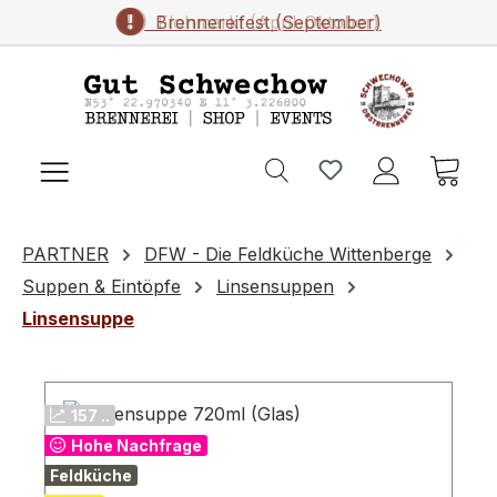
Brennereifest (September)
Flohmarkt (April-Oktober)
Zum Hauptinhalt springen
Ware
PARTNER
DFW - Die Feldküche Wittenberge
Suppen & Eintöpfe
Linsensuppen
Linsensuppe
157 ..
Hohe Nachfrage
Feldküche