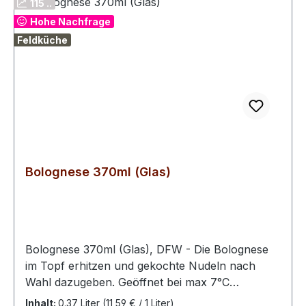
115 ..
Nährwerte je 100 g Brennwert 522kj/125kcalFett
Hohe Nachfrage
3,0g -davon gesättigte Fettsäuren
Feldküche
0,9gKohlenhydrate 12,9g- davon Zucker
0,8gEiweiß 8,7gSalz 2,0gNettofüllmenge: 720ml
Glaskonserve
Bolognese 370ml (Glas)
Bolognese 370ml (Glas), DFW - Die Bolognese
im Topf erhitzen und gekochte Nudeln nach
Wahl dazugeben. Geöffnet bei max 7°C
aufbewahren, innerhalb von 3 Tagen
Inhalt:
0.37 Liter
(11,59 € / 1 Liter)