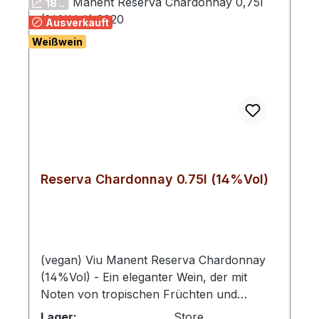
18 ..
Ausverkauft
Weißwein
Reserva Chardonnay 0.75l (14%Vol)
(vegan) Viu Manent Reserva Chardonnay
(14%Vol) - Ein eleganter Wein, der mit
Noten von tropischen Früchten und
besonderen Aromen von Grapefruit,
Lager:
Store