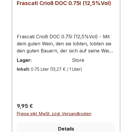
Frascati Crio8 DOC 0.75l (12,5%Vol)
Frascati Crio8 DOC 0.75l (12,5%Vol) - Mit
dem guten Wein, den sie lobten, lobten sie
den guten Bauern, der sich auf seine Weise
auf Boden und Reben einließ, um die
Lager:
Store
besten Eigenschaften aus den Rebstöcken
Inhalt:
0.75 Liter
(13,27 € / 1 Liter)
hervorzubringen.Auch heute noch
herrscht diese ausgeprägte Weinkultur bei
den Winzern von San Marco. In dem
Gebiet rund um den Lago di Bolsena, im
nördlichen Teil des Latium, entsteht dieser
Regulärer Preis:
9,95 €
zart duftende, würzig weiche
Preise inkl. MwSt. zzgl. Versandkosten
Frascati.Hinweis: Enthält Sulfite
Details