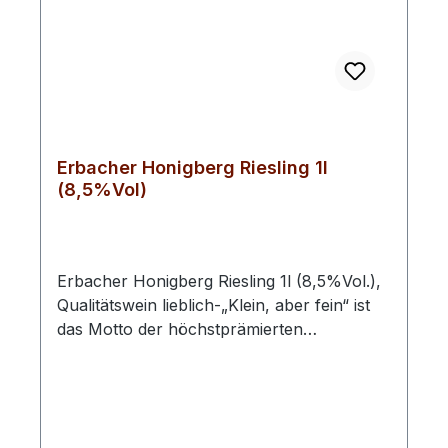
Erbacher Honigberg Riesling 1l
(8,5%Vol)
Erbacher Honigberg Riesling 1l (8,5%Vol.),
Qualitätswein lieblich-„Klein, aber fein“ ist
das Motto der höchstprämierten
Winzergenossenschaft im Rheingau. Auf 33
Hektar Erbacher und Rauenthaler Lagen
werden fruchtbetonte, mineralische
Riesling- und samtige Spät-