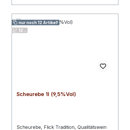
Manent, 3130000, Carretera del vino km 37
Viu Manent, Santa Cruz, O'Higgins, Chile
Hinweis: Enthält SulfiteImporteur: HEB;
Eppenser Weg 3; D-29549 Bad Bevensen
nur noch 12 Artikel!
12 ..
Scheurebe 1l (9,5%Vol)
Scheurebe, Flick Tradition, Qualitätswein