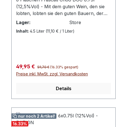
(12,5%Vol) - Mit dem guten Wein, den sie
lobten, lobten sie den guten Bauern, der
sich auf seine Weise auf Boden und Reben
Lager:
Store
einließ, um die besten Eigenschaften aus
Inhalt:
4.5 Liter
(11,10 € / 1 Liter)
den Rebstöcken hervorzubringen.Auch
heute noch herrscht diese ausgeprägte
Weinkultur bei den Winzern von San
Marco. In dem Gebiet rund um den Lago di
Bolsena, im nördlichen Teil des Latium,
Regulärer Preis:
Verkaufspreis:
49,95 €
entsteht dieser zart duftende, würzig
59,70 €
(16.33% gespart)
Preise inkl. MwSt. zzgl. Versandkosten
weiche Frascati.Hinweis: Enthält Sulfite
Details
nur noch 2 Artikel!
16.33
%