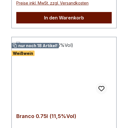
Preise inkl. MwSt. zzgl. Versandkosten
Charakter. Das exzellente Preis-
Leistungsverhältnis macht die innovativen
Weine von Cantine Spinelli zu einem
In den Warenkorb
faszinierenden und bezahlbaren Alltags-
Erlebnis. Hinweis: Enthält Sulfite
nur noch 18 Artikel!
Weißwein
Branco 0.75l (11,5%Vol)