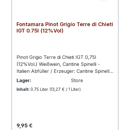
Fontamara Pinot Grigio Terre di Chieti
IGT 0.75l (12%Vol)
Pinot Grigio Terre di Chieti IGT 0,75l
(12%Vol.) Weißwein, Cantine Spinelli -
Italien Abfüller / Erzeuger: Cantine Spinelli ,
Via Piana La Fara, 90, D, 66041 Atessa CH,
Lager:
Store
Italien Cantine Spinelli, eine Familienkellerei
Inhalt:
0.75 Liter
(13,27 € / 1 Liter)
in den Abruzzen, wird von Vincenzo
Spinelli und seinen Söhnen Carlo und
Adriano geführt. Zielstrebig, leidenschaftlich
und mit Ernsthaftigkeit produziert die
Familie hervorragende Weine mit
Regulärer Preis:
9,95 €
ausgeprägtem Terroir und individuellem