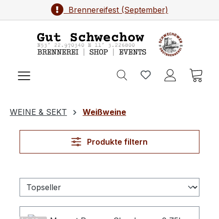
Brennereifest (September)
Zum Hauptinhalt springen
Ware
WEINE & SEKT
Weißweine
Produkte filtern