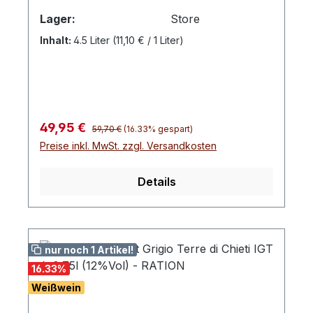
Lager:
Store
Inhalt:
4.5 Liter
(11,10 € / 1 Liter)
Regulärer Preis:
Verkaufspreis:
49,95 €
59,70 €
(16.33% gespart)
Preise inkl. MwSt. zzgl. Versandkosten
Details
nur noch 1 Artikel!
16.33
%
Weißwein