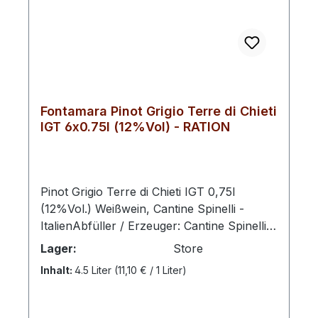
Fontamara Pinot Grigio Terre di Chieti
IGT 6x0.75l (12%Vol) - RATION
Pinot Grigio Terre di Chieti IGT 0,75l
(12%Vol.) Weißwein, Cantine Spinelli -
ItalienAbfüller / Erzeuger: Cantine Spinelli ,
Via Piana La Fara, 90, D, 66041 Atessa CH,
Lager:
Store
ItalienCantine Spinelli, eine Familienkellerei
Inhalt:
4.5 Liter
(11,10 € / 1 Liter)
in den Abruzzen, wird von Vincenzo
Spinelli und seinen Söhnen Carlo und
Adriano geführt. Zielstrebig, leidenschaftlich