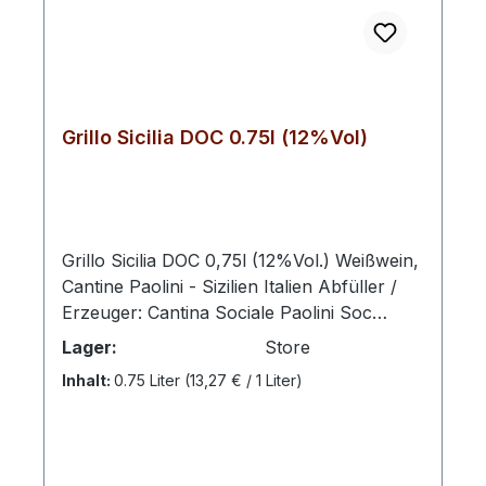
Grillo Sicilia DOC 0.75l (12%Vol)
Grillo Sicilia DOC 0,75l (12%Vol.) Weißwein,
Cantine Paolini - Sizilien Italien Abfüller /
Erzeuger: Cantina Sociale Paolini Soc
Coop. Agr., Contrada da Gurgo 168A, IT-
Lager:
Store
91025 Marsala Die Region Sizilien ist die
Inhalt:
0.75 Liter
(13,27 € / 1 Liter)
größte Weinanbauregion Italiens. Von
dieser Insel wurde der Weinbau nach ganz
Europa verbreitet. An den Bergen Marsalas
widmet sich seit 1970 die Cantine Paolini der