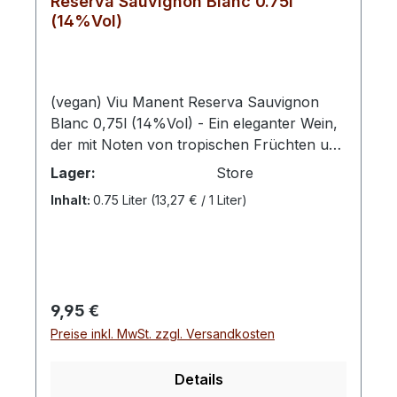
Reserva Sauvignon Blanc 0.75l
(14%Vol)
(vegan) Viu Manent Reserva Sauvignon
Blanc 0,75l (14%Vol) - Ein eleganter Wein,
der mit Noten von tropischen Früchten und
besonderen Aromen von Grapefruit,
Lager:
Store
Feigen, Guaven, Melone, Banane und
Inhalt:
0.75 Liter
(13,27 € / 1 Liter)
Ananas in der Nase wie auch am Gaumen
besticht. VIU MANENT RESERVADie Linie
Reserva repräsentiert die reine Identität
jeder Rebsorte. Diese Weine zeichnen sich
durch ihre hohe Ausstrahlung und
Regulärer Preis:
9,95 €
maximalen Fruchtausdruck voller Farbe,
Preise inkl. MwSt. zzgl. Versandkosten
Aromen und Geschmacksrichtungen aus.
Es sind ideale Weine für jede Gelegenheit.
Abfüller / Erzeuger: Viña Viu
Details