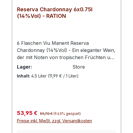
Reserva Chardonnay 6x0.75l
(14%Vol) - RATION
6 Flaschen Viu Manent Reserva
Chardonnay (14%Vol) - Ein eleganter Wein,
der mit Noten von tropischen Früchten und
besonderen Aromen von Grapefruit,
Lager:
Store
Feigen, Guaven, Melone, Banane und
Inhalt:
4.5 Liter
(11,99 € / 1 Liter)
Ananas in der Nase wie auch am Gaumen
besticht.VIU MANENT RESERVADie Linie
Reserva repräsentiert die reine Identität
jeder Rebsorte. Diese Weine zeichnen sich
durch ihre hohe Ausstrahlung und
Regulärer Preis:
Verkaufspreis:
53,95 €
maximalen Fruchtausdruck voller Farbe,
59,70 €
(9.63% gespart)
Preise inkl. MwSt. zzgl. Versandkosten
Aromen und Geschmacksrichtungen aus.
Es sind ideale Weine für jede