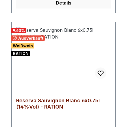
Gelegenheit.Abfüller / Erzeuger: Viña Viu
Details
Manent, 3130000, Carretera del vino km 37
Viu Manent, Santa Cruz, O'Higgins,
ChileHinweis: Enthält SulfiteImporteur:
HEB; Eppenser Weg 3; D-29549 Bad
9.63
%
Bevensen
Ausverkauft
Weißwein
RATION
Reserva Sauvignon Blanc 6x0.75l
(14%Vol) - RATION