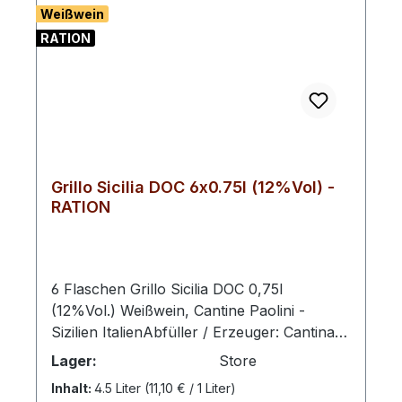
Weißwein
RATION
Grillo Sicilia DOC 6x0.75l (12%Vol) -
RATION
6 Flaschen Grillo Sicilia DOC 0,75l
(12%Vol.) Weißwein, Cantine Paolini -
Sizilien ItalienAbfüller / Erzeuger: Cantina
Sociale Paolini Soc Coop. Agr., Contrada da
Lager:
Store
Gurgo 168A, IT-91025 Marsala Die Region
Inhalt:
4.5 Liter
(11,10 € / 1 Liter)
Sizilien ist die größte Weinanbauregion