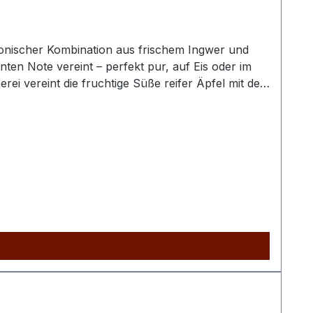
rmonischer Kombination aus frischem Ingwer und
ten Note vereint – perfekt pur, auf Eis oder im
 Geschmackserlebnis und verbindet die Frische des Apfels mit der feinen Schärfe des Ingwers zu einer abwechslungsreichen Spirituose.