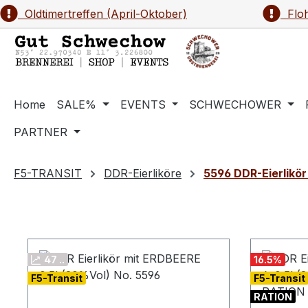
Oldtimertreffen (April-Oktober)
Floh
m Hauptinhalt springen
Zur Suche springen
Zur Hauptnavigation springen
Home
SALE%
EVENTS
SCHWECHOWER
PARTNER
F5-TRANSIT
DDR-Eierliköre
5596 DDR-Eierlikör
47 ..
16.5
%
F5-Transit
F5-Transit
RATION