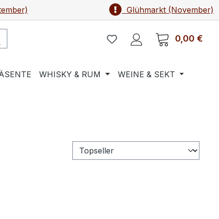
tember)
Glühmarkt (November)
0,00 €
Ware
ÄSENTE
WHISKY & RUM
WEINE & SEKT