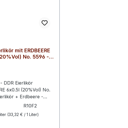
rlikör mit ERDBEERE
(20%Vol) No. 5596 -
ikör
E 6x0.5l (20%Vol) No.
ierlikör + Erdbeere -
DR Eierlikör ORIGINAL
R10F2
einert mit vollreifen
iter
(33,32 € / 1 Liter)
n. Genießen Sie den
, vollmundigen