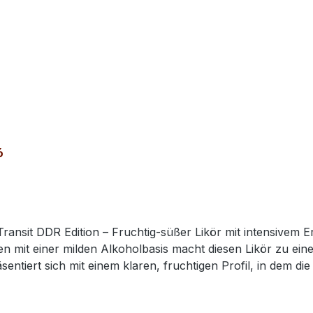
6
 Transit DDR Edition – Fruchtig‑süßer Likör mit intensivem 
mit einer milden Alkoholbasis macht diesen Likör zu einem 
us der traditionsreichen F5 Transit DDR Edition der Schwe
Flasche entfaltet sich ein intensives Bouquet nach reifen