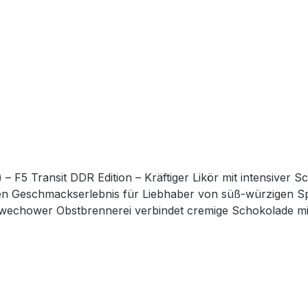
 – F5 Transit DDR Edition – Kräftiger Likör mit intensiver 
ebnis für Liebhaber von süß‑würzigen Spirituosen. Der F5 MINOL Likör Chili
kann. Bereits beim Öffnen entfaltet sich das verführerische
tet dieser Likör Kraft, Charakter und ein besonderes Erlebnis