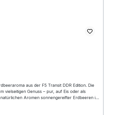
Erdbeeraroma aus der F5 Transit DDR Edition. Die
vielseitigen Genuss – pur, auf Eis oder als
chower Obstbrennerei überzeugt durch ihre