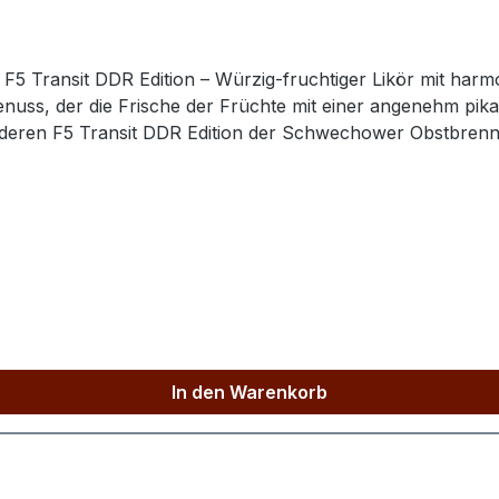
 – F5 Transit DDR Edition – Würzig‑fruchtiger Likör mit ha
uss, der die Frische der Früchte mit einer angenehm pikan
t das natürliche fruchtig‑würzige Profil erhalten, während der
In den Warenkorb
fruchtig‑würziges