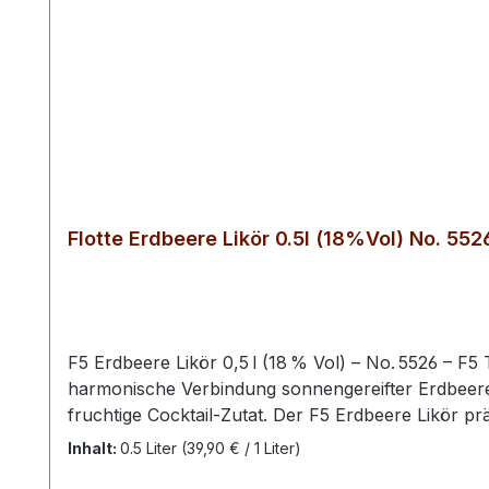
Flotte Erdbeere Likör 0.5l (18%Vol) No. 552
F5 Erdbeere Likör 0,5 l (18 % Vol) – No. 5526 – F5
harmonische Verbindung sonnengereifter Erdbeeren 
fruchtige Cocktail‑Zutat. Der F5 Erdbeere Likör präsentiert sich mit einem klaren, fruchtigen Profil, in dem die natürlichen Aromen sonnengereifter Erdbeeren im
Vordergrund stehen. Diese fruchtige Spezialität a
Inhalt:
0.5 Liter
(39,90 € / 1 Liter)
ausgewogene Süße, die von einer leichten, angenehmen Frische begleitet wird. Schon beim Öffnen der 