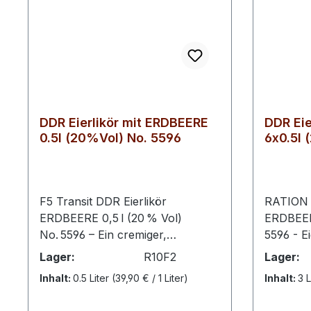
DDR Eierlikör mit ERDBEERE
DDR Eie
0.5l (20%Vol) No. 5596
6x0.5l 
RATION
F5 Transit DDR Eierlikör
RATION - DDR Eierl
ERDBEERE 0,5 l (20 % Vol)
ERDBEER
No. 5596 – Ein cremiger,
5596 - E
vollmundiger Eierlikör nach
Unser D
Lager:
R10F2
Lager:
DDR‑Rezeptur, veredelt mit dem
5593 verf
Inhalt:
0.5 Liter
(39,90 € / 1 Liter)
Inhalt:
3 L
Aroma vollreifer Erdbeeren.
Erdbeere
Dieser Sonder‑Edition‑Likör lädt
cremigen