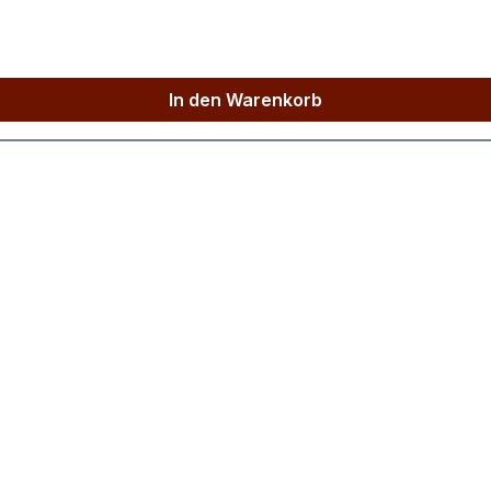
ten, während sich die Schärfe der Chili harmonisch in
In den Warenkorb
 Geschmackserlebnisse mit