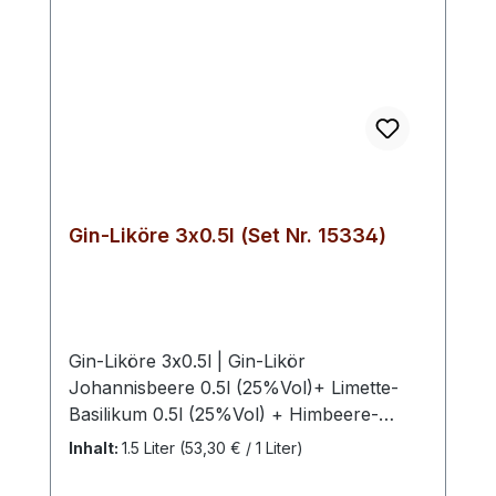
Gin-Liköre 3x0.5l (Set Nr. 15334)
Gin-Liköre 3x0.5l | Gin-Likör
Johannisbeere 0.5l (25%Vol)+ Limette-
Basilikum 0.5l (25%Vol) + Himbeere-
Rosmarin 0.5l (18%Vol)Das Gut
Inhalt:
1.5 Liter
(53,30 € / 1 Liter)
Schwechow Schwechower Gin Liköre Set
(3×0,5 l) vereint handwerkliche