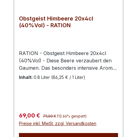
Obstgeist Himbeere 20x4cl
(40%Vol) - RATION
RATION - Obstgeist Himbeere 20x4cl
(40%Vol) - Diese Beere verzaubert den
Gaumen. Das besonders intensive Aroma
macht den Schwechower Himbeergeist zu
Inhalt:
0.8 Liter
(86,25 € / 1 Liter)
unserem beliebtesten Geist –
insbesondere, aber nicht nur, bei den
Damen.Die aromatischen Himbeeren, mit
deren Hilfe dieser Geist hergestellt wird,
wachsen nicht weit entfernt in der Gegend
Regulärer Preis:
Verkaufspreis:
69,00 €
79,00 €
(12.66% gespart)
rund um Seedorf. Die Kunst der
Preise inkl. MwSt. zzgl. Versandkosten
Herstellung eines ausgezeichneten
Himbeergeistes liegt vor allem darin, das