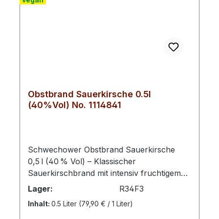
Obstbrand Sauerkirsche 0.5l
(40%Vol) No. 1114841
Schwechower Obstbrand Sauerkirsche
0,5 l (40 % Vol) – Klassischer
Sauerkirschbrand mit intensiv fruchtigem
Charakter. Diese klare Spirituose vereint
Lager:
R34F3
das kräftige Aroma ausgewählter
Inhalt:
0.5 Liter
(79,90 € / 1 Liter)
Sauerkirschen mit der handwerklichen