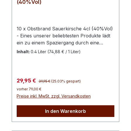
(40%Vol)
10 x Obstbrand Sauerkirsche 4cl (40%Vol)
- Eines unserer beliebtesten Produkte lädt
ein zu einem Spaziergang durch eine
hocharomatische Geschmackswelt. Dieser
Inhalt:
0.4 Liter
(74,88 € / 1 Liter)
Obstbrand sorgt für ein fruchtvolles
prickeln und einen saftigen und runden
Duft. Die feinen Kirschen mit dem
besonderen Aroma werden einer strengen
Regulärer Preis:
Verkaufspreis:
29,95 €
39,95 €
(25.03% gespart)
Auslese unterzogen. Angebaut werdend die
vorher 79,00 €
Sauerkirschen für unseren Obstbrand in
Preise inkl. MwSt. zzgl. Versandkosten
Mecklenburg-Vorpommern. Sie wächst
bevorzugt auf lockeren, leichten,
In den Warenkorb
nährstoff- und basenreichen, sandigen
Lehmböden. Die Sauerkirsche ist eine
wunderbare Ausgangsbasis für einen