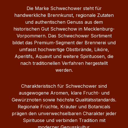
Aromaprofil Weiche, ausgewogene Textur
Die Marke Schwechower steht für
Elegante Reinheit mit feinem Abgang Sehr
handwerkliche Brennkunst, regionale Zutaten
vielseitig einsetzbar Servierempfehlung
und authentischen Genuss aus dem
Pur eiskalt servieren Als Basis für
historischen Gut Schwechow in Mecklenburg-
Cocktails und Mixdrinks Ideal für Tonic‑
Vorpommern. Das Schwechower Sortiment
oder Ginger‑Mixkreationen Passt zu
bildet das Premium-Segment der Brennerei und
würzigen Snacks oder feinen Aperitifs
umfasst hochwertige Obstbrände, Liköre,
Produktdetails Inhalt: 0,5 Liter
Aperitifs, Aquavit und weitere Spirituosen, die
Alkoholgehalt: 40 % Vol. Art: Wodka /
nach traditionellen Verfahren hergestellt
Vodka Geschmack: Klar & neutral Farbe:
werden.
Kristallklar Herkunft:
Mecklenburg‑Vorpommern, Deutschland
Charakteristisch für Schwechower sind
Der Schwechower Wodka 1229 kombiniert
ausgewogene Aromen, klare Frucht- und
klassische Destillatqualität mit moderner
Gewürznoten sowie höchste Qualitätsstandards.
Vielseitigkeit – ein Muss für Fans klarer
Regionale Früchte, Kräuter und Botanicals
Spirituosen und Liebhaber handwerklicher
prägen den unverwechselbaren Charakter jeder
Brennkunst.
Spirituose und verbinden Tradition mit
moderner Genusskultur.