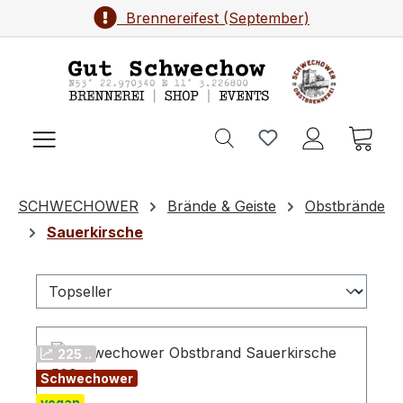
Brennereifest (September)
Zum Hauptinhalt springen
Ware
SCHWECHOWER
Brände & Geiste
Obstbrände
Sauerkirsche
225 ..
Schwechower
vegan