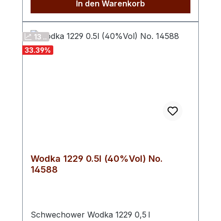
In den Warenkorb
intensive Aroma der Himbeeren im Brand
zu erhalten. Der Himbeergeist zählt nicht
ohne Grund zu unseren beliebtesten
13 ..
Geisten.
33.39
%
Wodka 1229 0.5l (40%Vol) No.
14588
Schwechower Wodka 1229 0,5 l