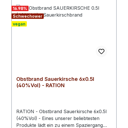
besonders aromareichen und
16.98
%
ausbalancierten Obstbrand.
Schwechower
vegan
Obstbrand Sauerkirsche 6x0.5l
(40%Vol) - RATION
RATION - Obstbrand Sauerkirsche 6x0.5l
(40%Vol) - Eines unserer beliebtesten
Produkte lädt ein zu einem Spaziergang