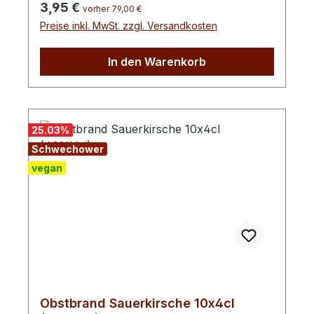
Regulärer Preis:
3,95 €
unseren Obstbrand in Mecklenburg-
vorher 79,00 €
Preise inkl. MwSt. zzgl. Versandkosten
Vorpommern. Sie wächst bevorzugt auf
lockeren, leichten, nährstoff- und
basenreichen, sandigen Lehmböden. Die
In den Warenkorb
Sauerkirsche ist eine wunderbare
Ausgangsbasis für einen besonders
aromareichen und ausbalancierten
Obstbrand.
25.03
%
Schwechower
vegan
Obstbrand Sauerkirsche 10x4cl