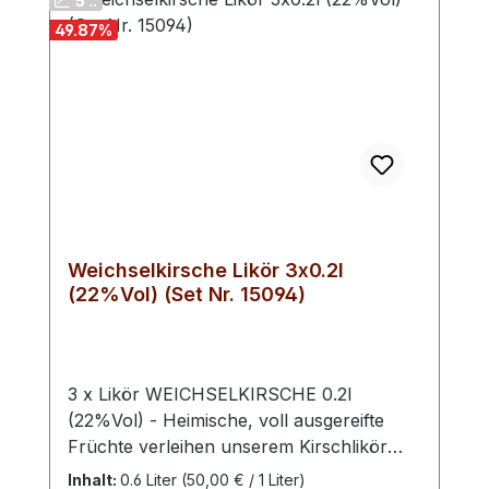
5 ..
49.87
%
Weichselkirsche Likör 3x0.2l
(22%Vol) (Set Nr. 15094)
3 x Likör WEICHSELKIRSCHE 0.2l
(22%Vol) - Heimische, voll ausgereifte
Früchte verleihen unserem Kirschlikör
seinen einzigartigen Charakter und die
Inhalt:
0.6 Liter
(50,00 € / 1 Liter)