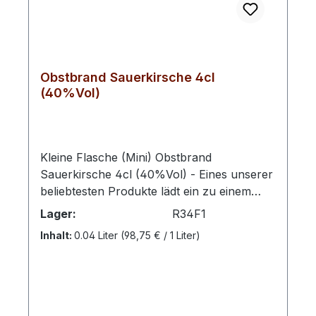
Obstbrand Sauerkirsche 4cl
(40%Vol)
Kleine Flasche (Mini) Obstbrand
Sauerkirsche 4cl (40%Vol) - Eines unserer
beliebtesten Produkte lädt ein zu einem
Spaziergang durch eine hocharomatische
Lager:
R34F1
Geschmackswelt. Dieser Obstbrand sorgt
Inhalt:
0.04 Liter
(98,75 € / 1 Liter)
für ein fruchtvolles prickeln und einen
saftigen und runden Duft. Die feinen
Kirschen mit dem besonderen Aroma
werden einer strengen Auslese unterzogen.
Angebaut werdend die Sauerkirschen für