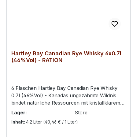
Hartley Bay Canadian Rye Whisky 6x0.7l
(46%Vol) - RATION
6 Flaschen Hartley Bay Canadian Rye Whisky
0.7l (46%Vol) - Kanadas ungezähmte Wildnis
bindet natürliche Ressourcen mit kristallklarem
Wasser – beste Voraussetzungen für den
Lager:
Store
vielfältigen Genuss dieses Whiskys. Der Hartley
Inhalt:
4.2 Liter
(40,46 € / 1 Liter)
Bay Canadian Rye Whisky wurde in der
kanadischen Region Alberta unter Verwendung