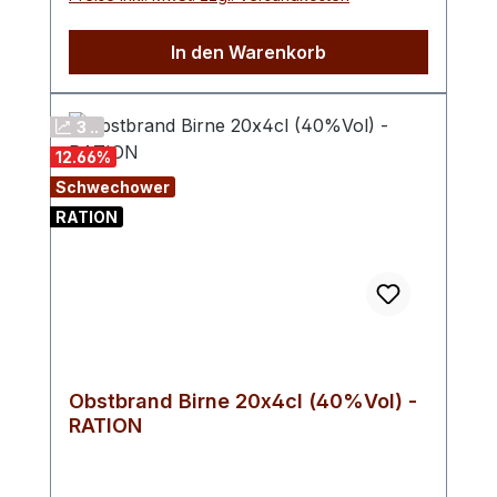
Wildpflaumen sind die Grundlage des
Likörs und werden wegen ihrer fruchtigen
In den Warenkorb
Nuancen sehr geschätzt.
3 ..
12.66
%
Schwechower
RATION
Obstbrand Birne 20x4cl (40%Vol) -
RATION