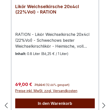
Likör Weichselkirsche 20x4cl
(22%Vol) - RATION
RATION - Likör Weichselkirsche 20x4cl
(22%Vol) - Schwechows bester
Weichselkirschlikör - Heimische, voll
ausgereifte Früchte verleihen unserem
Inhalt:
0.8 Liter
(86,25 € / 1 Liter)
Kirschlikör seinen einzigartigen Charakter
und die trockene Note. Ein
Geschmackserlebnis der besonderen Art.
Bei unseren Weichselkirschen handelt es
sich um heimische, voll ausgereifte
Regulärer Preis:
Verkaufspreis:
69,00 €
79,00 €
(12.66% gespart)
Früchte der unberührten Natur
Preise inkl. MwSt. zzgl. Versandkosten
Mecklenburg-Vorpommerns. Weichsel ist
hierbei eine Bezeichnung der
In den Warenkorb
Sauerkirsche. Die prallroten und süß-