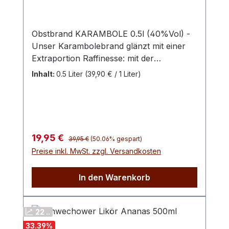
Obstbrand KARAMBOLE 0.5l (40%Vol) -
Unser Karambolebrand glänzt mit einer
Extraportion Raffinesse: mit der
exotischen Südfrucht wird ein
Inhalt:
0.5 Liter
(39,90 € / 1 Liter)
außergewöhnliches, sommerliches und
frisches Erlebnis für das Genießerherz
geschaffen. Auch für diesen Exotischen
Obstbrand werden die, auf dem
fruchtbaren Boden Costa Ricas
Regulärer Preis:
Verkaufspreis:
19,95 €
39,95 €
(50.06% gespart)
wachsenden, Karambolen importiert. Das
Preise inkl. MwSt. zzgl. Versandkosten
tropische Klima und der nährstoffreiche
Boden vulkanischen Ursprungs, machen
In den Warenkorb
den Schwechower Obstbrand
Karambole so besonders. Dieser
erstklassige Brand überzeugt besonders
22 ..
durch seine exotische Note und dem
33.39
%