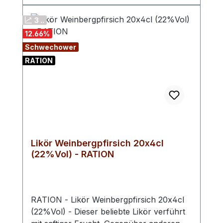
sauren Früchte der Weichsel bieten eine
wunderbare Grundlage für einen
3 ..
besonderen Likör. Die Erntezeit dauert
12.66
%
von Juli bis August an.
Schwechower
RATION
Likör Weinbergpfirsich 20x4cl
(22%Vol) - RATION
RATION - Likör Weinbergpfirsich 20x4cl
(22%Vol) - Dieser beliebte Likör verführt