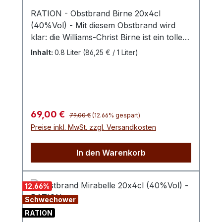
RATION - Obstbrand Birne 20x4cl
(40%Vol) - Mit diesem Obstbrand wird
klar: die Williams-Christ Birne ist ein tolles
Früchtchen! Besondere Saftigkeit trifft hier
Inhalt:
0.8 Liter
(86,25 € / 1 Liter)
auf den süßen bis feinsäuerlichen
Geschmack dieser beliebten Frucht. Für
den Schwechower Obstbrand Birne
werden ausschließlich die für ihr Aroma
weltberühmten Williams Christbirnen
Regulärer Preis:
Verkaufspreis:
69,00 €
79,00 €
(12.66% gespart)
verwendet. Die Früchte werden im
Preise inkl. MwSt. zzgl. Versandkosten
Voralpengebiet angebaut und erst nach
der Fallreife geerntet und handverlesen.
In den Warenkorb
Die Erntezeit der Williams-Christ-Birne
liegt zwischen Mitte August und Anfang
September.
12.66
%
Schwechower
RATION