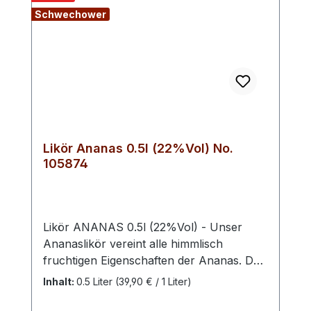
harmonischen Charakter.
Schwechower
Likör Ananas 0.5l (22%Vol) No.
105874
Likör ANANAS 0.5l (22%Vol) - Unser
Ananaslikör vereint alle himmlisch
fruchtigen Eigenschaften der Ananas. Das
betörend süße Aroma hinterlässt ein
Inhalt:
0.5 Liter
(39,90 € / 1 Liter)
angenehmes Gefühl am Gaumen und
verführt jeden Liebhaber exotischer