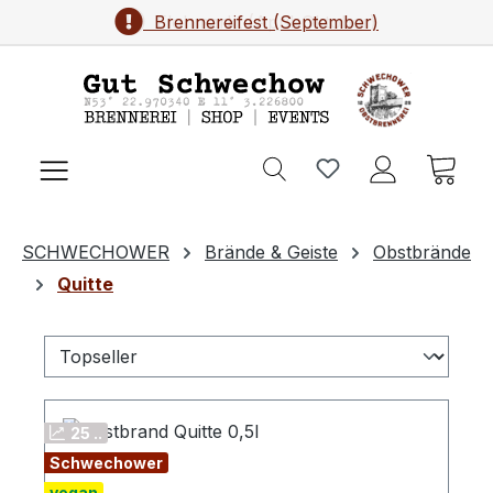
Brennereifest (September)
Zum Hauptinhalt springen
Ware
SCHWECHOWER
Brände & Geiste
Obstbrände
Quitte
25 ..
Schwechower
vegan