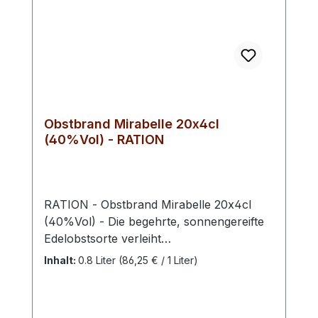
Obstbrand Mirabelle 20x4cl
(40%Vol) - RATION
RATION - Obstbrand Mirabelle 20x4cl
(40%Vol) - Die begehrte, sonnengereifte
Edelobstsorte verleiht
unserem Mirabellenbrand den fruchtigen
Inhalt:
0.8 Liter
(86,25 € / 1 Liter)
Geschmack. Dieser beflügelt
den Schwechower Obstbrand
Mirabelle mit einem besonders samtigen