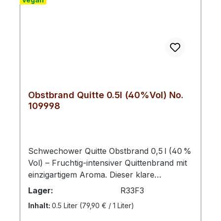
Obstbrand Quitte 0.5l (40%Vol) No.
109998
Schwechower Quitte Obstbrand 0,5 l (40 %
Vol) – Fruchtig‑intensiver Quittenbrand mit
einzigartigem Aroma. Dieser klare
Obstbrand überzeugt durch seinen
Lager:
R33F3
vollmundigen Geschmack und seine feine
Inhalt:
0.5 Liter
(79,90 € / 1 Liter)
Fruchtwürze – ideal pur, als Digestif oder