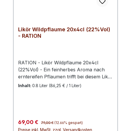
Likör Wildpflaume 20x4cl (22%Vol)
- RATION
RATION - Likör Wildpflaume 20x4cl
(22%Vol) - Ein feinherbes Aroma nach
erntereifen Pflaumen trifft bei diesem Likör
auf ausgewogene Süße. Ein aufregender,
Inhalt:
0.8 Liter
(86,25 € / 1 Liter)
taffer Charakter, bei dem sich die Sinne
einig sind: Das ist wahrer Genuss. Die
Wildpflaume ist ein Strauch oder kleiner
Baum, der weiß blüht und im August
mirabellenartige, essbare Früchte
Regulärer Preis:
Verkaufspreis:
69,00 €
79,00 €
(12.66% gespart)
hervorbringt. Die hoch aromatischen
Preise inkl. MwSt. zzgl. Versandkosten