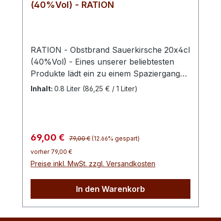
(40%Vol) - RATION
RATION - Obstbrand Sauerkirsche 20x4cl
(40%Vol) - Eines unserer beliebtesten
Produkte lädt ein zu einem Spaziergang
durch eine hocharomatische
Inhalt:
0.8 Liter
(86,25 € / 1 Liter)
Geschmackswelt. Dieser Obstbrand sorgt
für ein fruchtvolles prickeln und einen
saftigen und runden Duft. Die feinen
Kirschen mit dem besonderen Aroma
Regulärer Preis:
Verkaufspreis:
69,00 €
79,00 €
(12.66% gespart)
werden einer strengen Auslese
vorher 79,00 €
unterzogen. Angebaut werdend die
Preise inkl. MwSt. zzgl. Versandkosten
Sauerkirschen für unseren Obstbrand in
Mecklenburg-Vorpommern. Sie wächst
In den Warenkorb
bevorzugt auf lockeren, leichten,
nährstoff- und basenreichen, sandigen
Lehmböden. Die Sauerkirsche ist eine