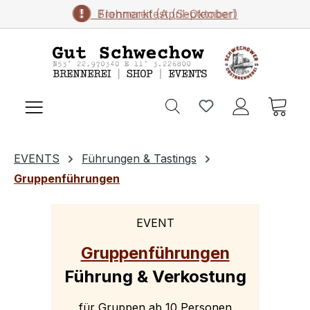
Brennereifest (September)
Flohmarkt (April-Oktober)
Zum Hauptinhalt springen
Ware
EVENTS
Führungen & Tastings
Gruppenführungen
EVENT
Gruppenführungen
Führung & Verkostung
für Gruppen ab 10 Personen