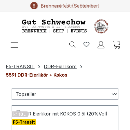
Brennereifest (September)
Flohmarkt (April-Oktober)
Zum Hauptinhalt springen
Ware
F5-TRANSIT
DDR-Eierliköre
5591 DDR-Eierlikör + Kokos
10 ..
F5-Transit