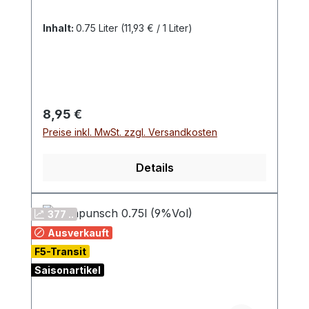
Inhalt:
0.75 Liter
(11,93 € / 1 Liter)
Regulärer Preis:
8,95 €
Preise inkl. MwSt. zzgl. Versandkosten
Details
377 ..
Ausverkauft
F5-Transit
Saisonartikel