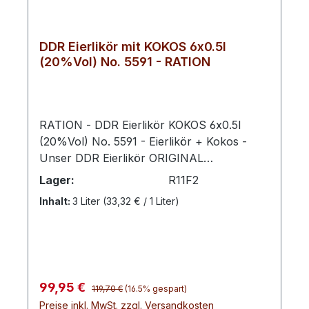
DDR Eierlikör mit KOKOS 6x0.5l
(20%Vol) No. 5591 - RATION
RATION - DDR Eierlikör KOKOS 6x0.5l
(20%Vol) No. 5591 - Eierlikör + Kokos -
Unser DDR Eierlikör ORIGINAL
5593 verfeinert mit Kokos bringt cremige
Lager:
R11F2
Tradition und tropische Leichtigkeit
Inhalt:
3 Liter
(33,32 € / 1 Liter)
zusammen. Die samtige Basis des Eierlikörs
wird durch das sanft-süße Aroma der
Kokosnuss ergänzt, was ihm eine exotische
Note und einen besonders runden
Geschmack verleiht.Ob pur, auf Eis oder als
Regulärer Preis:
Verkaufspreis:
99,95 €
raffinierter Akzent in Desserts und
119,70 €
(16.5% gespart)
Preise inkl. MwSt. zzgl. Versandkosten
Cocktails, diese Komposition lädt zu