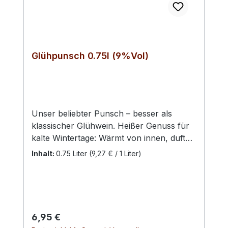
Glühpunsch 0.75l (9%Vol)
Unser beliebter Punsch – besser als
klassischer Glühwein. Heißer Genuss für
kalte Wintertage: Wärmt von innen, duftet
herrlich und versüßt den Abend zu Hause
Inhalt:
0.75 Liter
(9,27 € / 1 Liter)
vorm knisternden Kaminfeuer. Nach
überlieferter Rezeptur hergestellt,
beinhaltet unser fruchtig, würziges
Traditionsgetränk feine Noten von
dunklen Waldfrüchten und Kirsche.
Regulärer Preis:
6,95 €
Dezente Süße. Tipp: Mit Orangenscheiben