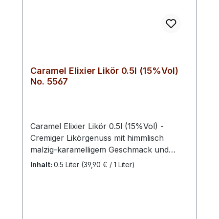
Noten ausbalanciert. Abgang: Der Abgang
ist lang und warm. Die Aromen bleiben im
Mund und hinterlassen einen
angenehmen Nachgeschmack von
Kräutern und Gewürzen. Farbton: rein &
klar
Caramel Elixier Likör 0.5l (15%Vol)
No. 5567
Caramel Elixier Likör 0.5l (15%Vol) -
Cremiger Likörgenuss mit himmlisch
malzig-karamelligem Geschmack und
feiner Trüffelnote. Präsentiert sich weich
Inhalt:
0.5 Liter
(39,90 € / 1 Liter)
und rund an Zunge und Gaumen und
sorgt für ein nachhaltiges
Geschmackserlebnis. Der Karamell-
Trüffel-Likör ist sowohl solo ein Genuss