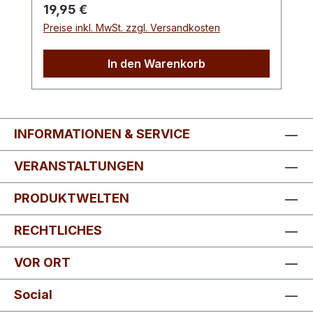
als auch in Verbindung mit
Regulärer Preis:
19,95 €
Kaffeespezialitäten. Er eignet sich darüber
Preise inkl. MwSt. zzgl. Versandkosten
hinaus hervorragend zum Verfeinern von
allerlei Desserts.
In den Warenkorb
Verkostungsnotiz: Deutliche Karamellnote
mit einem nussigen Finish.Farbton:
Cremiges Braun
INFORMATIONEN & SERVICE
VERANSTALTUNGEN
PRODUKTWELTEN
RECHTLICHES
VOR ORT
Social