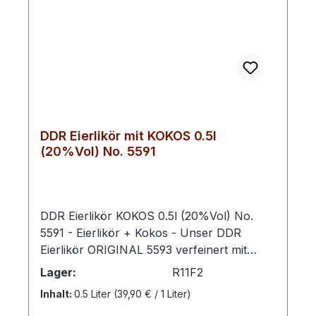
DDR Eierlikör mit KOKOS 0.5l
(20%Vol) No. 5591
DDR Eierlikör KOKOS 0.5l (20%Vol) No.
5591 - Eierlikör + Kokos - Unser DDR
Eierlikör ORIGINAL 5593 verfeinert mit
Kokos bringt cremige Tradition und
Lager:
R11F2
tropische Leichtigkeit zusammen. Die
Inhalt:
0.5 Liter
(39,90 € / 1 Liter)
samtige Basis des Eierlikörs wird durch das