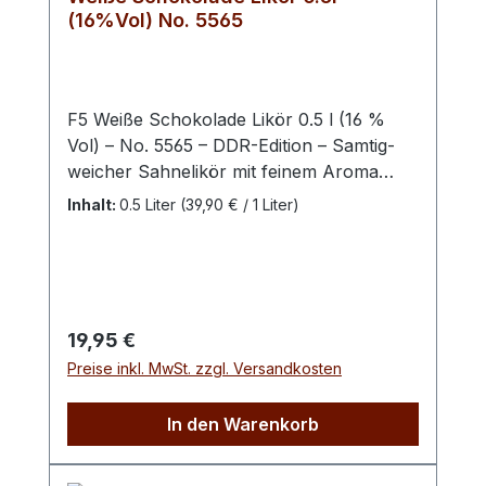
(16%Vol) No. 5565
F5 Weiße Schokolade Likör 0.5 l (16 %
Vol) – No. 5565 – DDR-Edition – Samtig-
weicher Sahnelikör mit feinem Aroma
weißer Schokolade. Cremig, vollmundig
Inhalt:
0.5 Liter
(39,90 € / 1 Liter)
und angenehm süß – ein Genuss für alle,
die zarte Schokoladennoten und weiche
Liköre lieben. Mit dem F5 Weiße
Schokolade Likör der DDR-Edition
präsentiert sich ein besonders cremiger
Regulärer Preis:
19,95 €
Dessertlikör, der die feinen Aromen
Preise inkl. MwSt. zzgl. Versandkosten
weißer Schokolade mit einer milden
Alkoholbasis vereint. Seine samtige
In den Warenkorb
Konsistenz und die ausgewogene Süße
machen ihn zu einem echten
Genussmoment – sowohl pur als auch in