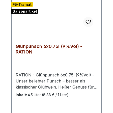
F5-Transit
Saisonartikel
Glühpunsch 6x0.75l (9%Vol) -
RATION
RATION - Glühpunsch 6x0.75l (9%Vol) -
Unser beliebter Punsch – besser als
klassischer Glühwein. Heißer Genuss für
kalte Wintertage: Wärmt von innen, duftet
Inhalt:
4.5 Liter
(8,88 € / 1 Liter)
herrlich und versüßt den Abend zu Hause
vorm knisternden Kaminfeuer. Nach
überlieferter Rezeptur hergestellt,