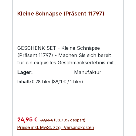
Kleine Schnäpse (Präsent 11797)
GESCHENK-SET - Kleine Schnäpse
(Präsent 11797) - Machen Sie sich bereit
für ein exquisites Geschmackserlebnis mit
unserem Geschenkset "Kleine Schnäpse".
Lager:
Manufaktur
Ob für einen Geburtstag, als Mitbringsel für
Inhalt:
0.28 Liter
(89,11 € / 1 Liter)
Freunde oder als Dankeschön für
Geschäftspartner - dieses Geschenkset ist
immer eine willkommene Überraschung. 1x
Obstbrand Birne 0.04l (40%Vol) 1x
Obstbrand Apfel 0.04l (40%Vol) 1x
Regulärer Preis:
Verkaufspreis:
24,95 €
Obstbrand Mirabelle 0.04l (40%Vol) 1x
37,65 €
(33.73% gespart)
Preise inkl. MwSt. zzgl. Versandkosten
Obstbrand Sauerkirsche 0.04l (40%Vol)1x
Obstbrand Zwetschge 0.04l (40%Vol) 1x