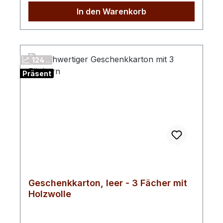
Obstgeist Sanddorn 0.04l (40%Vol) 1x
In den Warenkorb
Obstgeist Himbeere 0.04l (40%Vol) inkl.
10€ Wertgutschein für eine
BrennereiführungVerpackt in
hochwertigen Geschenkkarton mit
124 ..
GoldprägungNachhaltig mit Holzwolle
Präsent
gefüllt
Geschenkkarton, leer - 3 Fächer mit
Holzwolle