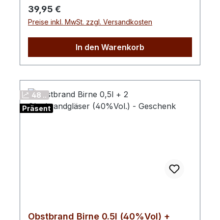
Regulärer Preis:
39,95 €
hervorbringt. Die hoch aromatischen
Preise inkl. MwSt. zzgl. Versandkosten
Wildpflaumen sind die Grundlage des Likörs
und werden wegen ihrer fruchtigen
Nuancen sehr geschätzt.
In den Warenkorb
48 ..
Präsent
Obstbrand Birne 0.5l (40%Vol) +