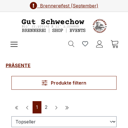
Brennereifest (September)
Zum Hauptinhalt springen
Ware
PRÄSENTE
Produkte filtern
Seite
Seite
1
2