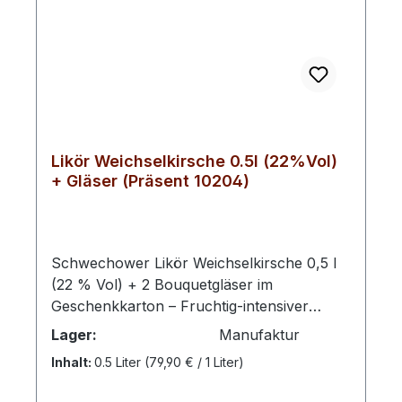
Schwechower Obstbrennerei steht für
handwerkliche Qualität, Nachhaltigkeit und
den verantwortungsvollen Umgang mit
regionalen Ressourcen. Die Geschenksets
verkörpern diese Werte und bieten eine
erlesene Auswahl an Spirituosen, die für
echten norddeutschen Genuss stehen.
Likör Weichselkirsche 0.5l (22%Vol)
+ Gläser (Präsent 10204)
Schwechower Likör Weichselkirsche 0,5 l
(22 % Vol) + 2 Bouquetgläser im
Geschenkkarton – Fruchtig-intensiver
Kirschlikör aus vollreifen Weichselkirschen,
Lager:
Manufaktur
stilvoll ergänzt durch zwei passende
Inhalt:
0.5 Liter
(79,90 € / 1 Liter)
Bouquetgläser. Das hochwertige Präsentset
vereint Genuss und Eleganz – ideal als