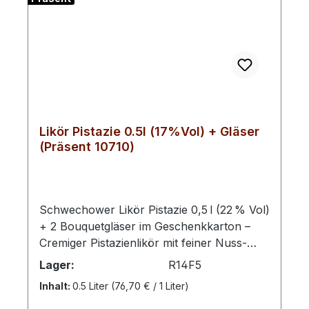
Likör Pistazie 0.5l (17%Vol) + Gläser
(Präsent 10710)
Schwechower Likör Pistazie 0,5 l (22 % Vol)
+ 2 Bouquetgläser im Geschenkkarton –
Cremiger Pistazienlikör mit feiner Nuss‑
und Röstnote, kombiniert mit zwei stilvollen
Lager:
R14F5
Bouquetgläsern im edlen Präsentkarton –
Inhalt:
0.5 Liter
(76,70 € / 1 Liter)
eine besondere Geschenkidee für Genießer
fruchtig‑nussiger Spirituosen. Das