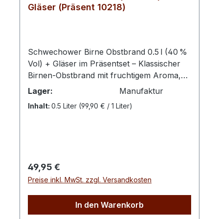
Gläser (Präsent 10218)
Schwechower Birne Obstbrand 0.5 l (40 %
Vol) + Gläser im Präsentset – Klassischer
Birnen‑Obstbrand mit fruchtigem Aroma,
kombiniert mit hochwertigen
Lager:
Manufaktur
Präsentgläsern – eine edle Geschenkidee
Inhalt:
0.5 Liter
(99,90 € / 1 Liter)
für Genießer klarer Spirituosen. Mit dem
Schwechower Birne Obstbrand Präsentset
erhältst du einen fruchtigen Obstbrand aus
vollreifen Birnen samt zwei stilvollen
Gläsern – perfekt als Geschenk oder
Regulärer Preis:
49,95 €
besonderes Präsent für Genießer. Die
Preise inkl. MwSt. zzgl. Versandkosten
Kombination aus klarer Spirituose und
eleganten Gläsern macht das Set zu einem
hochwertigen Genuss‑Erlebnis. Der Birne
In den Warenkorb
Obstbrand zeichnet sich durch sein