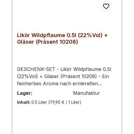
Likör Wildpflaume 0.5l (22%Vol) +
Gläser (Präsent 10208)
GESCHENK-SET - Likör Wildpflaume 0.5l
(22%Vol) + Gläser (Präsent 10208) - Ein
feinherbes Aroma nach erntereifen
Pflaumen trifft bei unserem Pflaumenlikör
Lager:
Manufaktur
auf ausgewogene Süße. Ein aufregender,
Inhalt:
0.5 Liter
(79,90 € / 1 Liter)
taffer Charakter, bei dem sich die Sinne
einig sind: Das ist wahrer Genuss. Die
Wildpflaume ist ein Strauch oder kleiner
Baum, der weiß blüht und im August
mirabellenartige, essbare Früchte