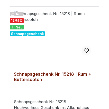
(Panama, Dom. Rep., Centroamérica)
weiter verbessert.Mit Rum Artesanal wird
16 ..
die ganze Vielfalt der rumproduzierenden
19.96
%
Karibik widergespiegelt.
Neu
Schnapsgeschenk
Schnapsgeschenk Nr. 15218 | Rum +
Butterscotch
Schnapsgeschenk Nr. 15218 |
Hochwertiges Geschenk mit Alkohol aus