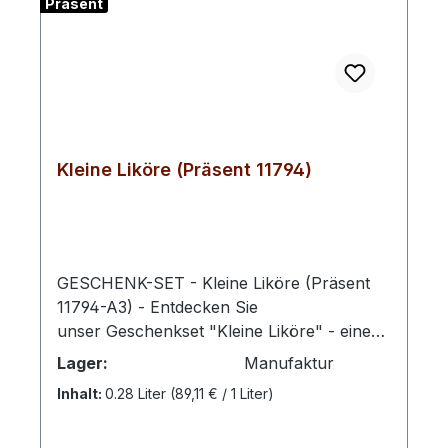
Präsent
Kleine Liköre (Präsent 11794)
GESCHENK-SET - Kleine Liköre (Präsent
11794-A3) - Entdecken Sie
unser Geschenkset "Kleine Liköre" - eine
exquisite Auswahl von sieben
Lager:
Manufaktur
verschiedenen Likören in handlichen 0,04l
Inhalt:
0.28 Liter
(89,11 € / 1 Liter)
Flaschen. 1x Likör Wildpflaume 0.04l
(22%Vol) 1x Likör Weichselkirsche 0.04l