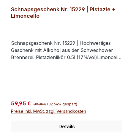
Schnapsgeschenk Nr. 15229 | Pistazie +
Limoncello
Schnapsgeschenk Nr. 15229 | Hochwertiges
Geschenk mit Alkohol aus der Schwechower
Brennerei. Pistazienlikör 0.5l (17%Vol)Limoncello
Zitronen Likör 0.5l (30%Vol)2
hochwertige Schwechower
BouquetgläserGeschenkkarton mit
Goldprägunginkl. 10€ Wertgutschein für eine
BrennereiführungSchnapsgeschenke der
Schwechower ObstbrennereiDie
Regulärer Preis:
Verkaufspreis:
59,95 €
89,00 €
(32.64% gespart)
Schnapsgeschenke der Schwechower
Preise inkl. MwSt. zzgl. Versandkosten
Obstbrennerei vereinen handwerkliche
Destillationskunst aus Mecklenburg-
Details
Vorpommern mit hochwertiger Präsentation. Auf