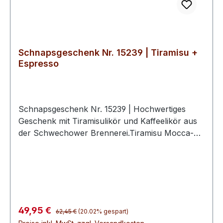
Werte und bieten eine erlesene Auswahl an
Spirituosen, die für echten norddeutschen
Genuss stehen.
Schnapsgeschenk Nr. 15239 | Tiramisu +
Espresso
Schnapsgeschenk Nr. 15239 | Hochwertiges
Geschenk mit Tiramisulikör und Kaffeelikör aus
der Schwechower Brennerei.Tiramisu Mocca-
Sahne-Likör 0.5l (16%Vol)ezzeprezzi Espresso-
Likör 0.5l (20%Vol)2 hochwertige Schwechower
BouquetgläserGeschenkkarton mit
Goldprägunginkl. 10€ Wertgutschein für eine
BrennereiführungUnsere Schnapsgeschenke
sind eine geschmackvolle Aufmerksamkeit für
Regulärer Preis:
Verkaufspreis:
49,95 €
62,45 €
(20.02% gespart)
viele Gelegenheiten. Sie eignen sich ideal als