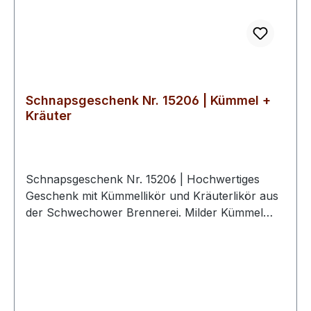
Schnapsgeschenk Nr. 15206 | Kümmel +
Kräuter
Schnapsgeschenk Nr. 15206 | Hochwertiges
Geschenk mit Kümmellikör und Kräuterlikör aus
der Schwechower Brennerei. Milder Kümmel
Likör 0.5l (35%Vol)DDR-Kräuterlikör 0.5l
(30%Vol)2 hochwertige Schwechower
BouquetgläserGeschenkkarton mit
Goldprägunginkl. 10€ Wertgutschein für eine
BrennereiführungUnsere Schnapsgeschenke