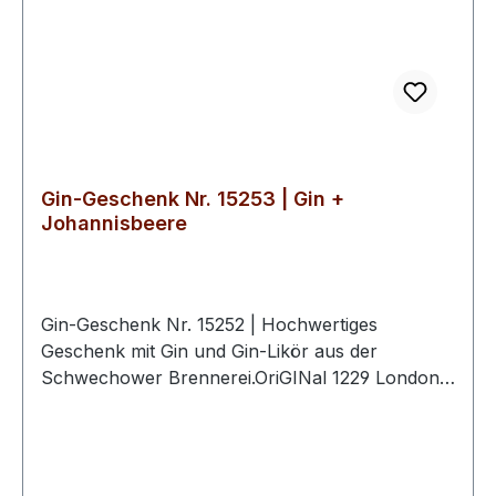
Gin-Geschenk Nr. 15253 | Gin +
Johannisbeere
Gin-Geschenk Nr. 15252 | Hochwertiges
Geschenk mit Gin und Gin-Likör aus der
Schwechower Brennerei.OriGINal 1229 London
Dry Gin 0.5l (44%Vol)Gin-Likör
Johannisbeere 0.5l (25%Vol)2
hochwertige Schwechower
BouquetgläserGeschenkkarton mit