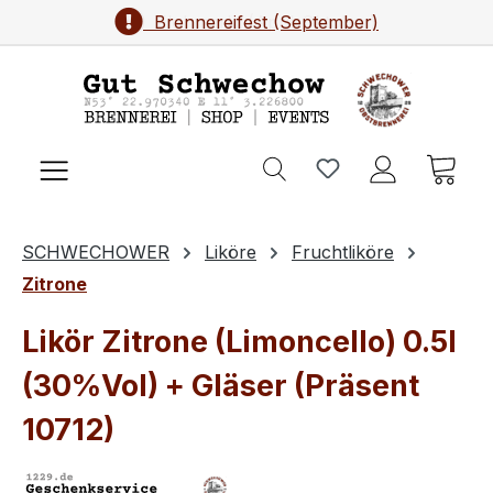
Brennereifest (September)
Zum Hauptinhalt springen
Ware
SCHWECHOWER
Liköre
Fruchtliköre
Zitrone
Likör Zitrone (Limoncello) 0.5l
(30%Vol) + Gläser (Präsent
10712)