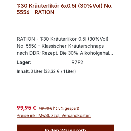
1:30 Kräuterlikör 6x0.5l (30%Vol) No.
5556 - RATION
RATION - 1:30 Kräuterlikör 0.5l (30%Vol)
No. 5556 - Klassischer Kräuterschnaps
nach DDR-Rezept. Die 30% Alkoholgehalt
verleihen diesem Likör eine angenehme
Lager:
R7F2
Intensität, die perfekt ausbalanciert ist und
Inhalt:
3 Liter
(33,32 € / 1 Liter)
dennoch die vielschichtigen Aromen der
Kräuter hervorhebt. Dieser Likör eignet sich
genau wie unser Glutfest BBQ Likör optimal
für Grill & BBQ.Naturprodukt - Es kann
vorkommen dass sich eine kleine Menge
Regulärer Preis:
Verkaufspreis:
99,95 €
der Kräuterauszüge am Boden absetzen.
119,70 €
(16.5% gespart)
Preise inkl. MwSt. zzgl. Versandkosten
Dieses stellt keinen Mangel dar und kann
durch schütteln wieder behoben
werden.Ob pur genossen oder als Basis für
In den Warenkorb