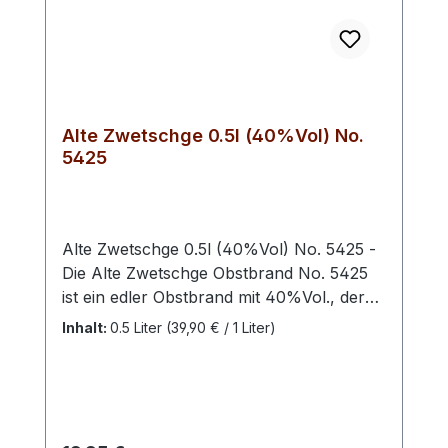
Alte Zwetschge 0.5l (40%Vol) No.
5425
Alte Zwetschge 0.5l (40%Vol) No. 5425 -
Die Alte Zwetschge Obstbrand No. 5425
ist ein edler Obstbrand mit 40%Vol., der
durch seine harmonische Balance aus
Inhalt:
0.5 Liter
(39,90 € / 1 Liter)
Frucht, Milde und feiner Würze
überzeugt.Für diesen Brand werden
ausschließlich vollreife Zwetschgen aus
sorgfältig ausgewähltem Obst verwendet.
Durch die behutsame Destillation und