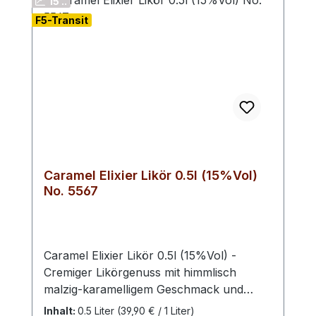
15 ..
F5-Transit
Caramel Elixier Likör 0.5l (15%Vol)
No. 5567
Caramel Elixier Likör 0.5l (15%Vol) -
Cremiger Likörgenuss mit himmlisch
malzig-karamelligem Geschmack und
feiner Trüffelnote. Präsentiert sich weich
Inhalt:
0.5 Liter
(39,90 € / 1 Liter)