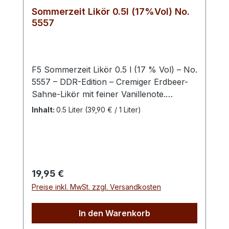
Sommerzeit Likör 0.5l (17%Vol) No.
5557
F5 Sommerzeit Likör 0.5 l (17 % Vol) – No.
5557 – DDR-Edition – Cremiger Erdbeer-
Sahne-Likör mit feiner Vanillenote.
Fruchtig, weich und angenehm süß – ein
Inhalt:
0.5 Liter
(39,90 € / 1 Liter)
sommerlicher Genuss, der an klassische
Eissorten und warme Sonnentage
erinnert. Mit dem F5 Sommerzeit Likör der
DDR-Edition präsentiert sich ein fruchtig-
cremiger Likör, der die Aromen reifer
Regulärer Preis:
19,95 €
Erdbeeren mit zarter Sahne und einem
Preise inkl. MwSt. zzgl. Versandkosten
Hauch Vanille vereint. Diese harmonische
Kombination sorgt für ein besonders
In den Warenkorb
weiches und vollmundiges
Geschmackserlebnis mit nostalgischem