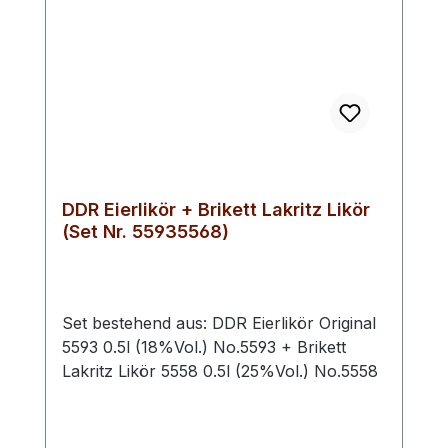
präsent, verleiht dem Wodka eine subtile
Würze und Tiefe. Im Abgang bleibt eine
angenehme Wärme auf der Zunge
zurück.Farbton: klar & rein wie ein Kristall
DDR Eierlikör + Brikett Lakritz Likör
(Set Nr. 55935568)
Set bestehend aus: DDR Eierlikör Original
5593 0.5l (18%Vol.) No.5593 + Brikett
Lakritz Likör 5558 0.5l (25%Vol.) No.5558