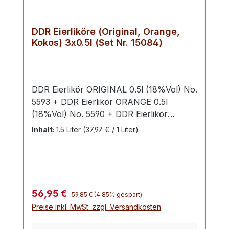
DDR Eierliköre (Original, Orange,
Kokos) 3x0.5l (Set Nr. 15084)
DDR Eierlikör ORIGINAL 0.5l (18%Vol) No.
5593 + DDR Eierlikör ORANGE 0.5l
(18%Vol) No. 5590 + DDR Eierlikör
KOKOS 0.5l (20%Vol) No. 5591
Inhalt:
1.5 Liter
(37,97 € / 1 Liter)
Regulärer Preis:
Verkaufspreis:
56,95 €
59,85 €
(4.85% gespart)
Preise inkl. MwSt. zzgl. Versandkosten