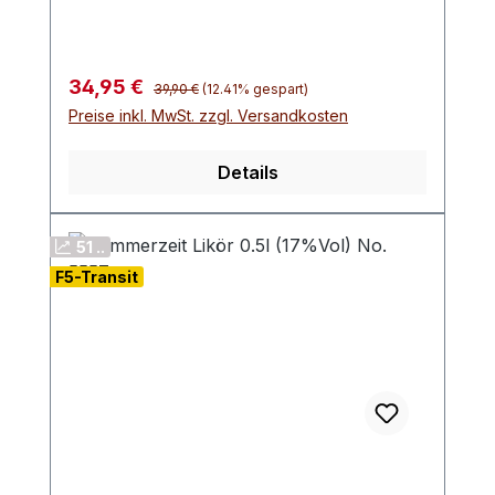
Regulärer Preis:
Verkaufspreis:
34,95 €
39,90 €
(12.41% gespart)
Preise inkl. MwSt. zzgl. Versandkosten
Details
51 ..
F5-Transit