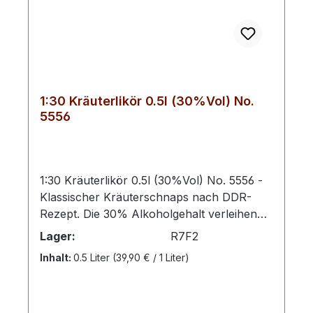
1:30 Kräuterlikör 0.5l (30%Vol) No.
5556
1:30 Kräuterlikör 0.5l (30%Vol) No. 5556 -
Klassischer Kräuterschnaps nach DDR-
Rezept. Die 30% Alkoholgehalt verleihen
diesem Likör eine angenehme Intensität, die
Lager:
R7F2
perfekt ausbalanciert ist und dennoch die
Inhalt:
0.5 Liter
(39,90 € / 1 Liter)
vielschichtigen Aromen der Kräuter
hervorhebt. Dieser Likör eignet sich genau
wie unser Glutfest BBQ Likör optimal für