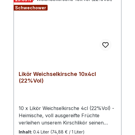
Schwechower
Likör Weichselkirsche 10x4cl
(22%Vol)
10 x Likör Weichselkirsche 4cl (22%Vol) -
Heimische, voll ausgereifte Früchte
verleihen unserem Kirschlikör seinen
einzigartigen Charakter und die trockene
Inhalt:
0.4 Liter
(74,88 € / 1 Liter)