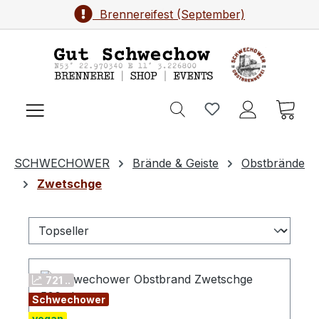
Brennereifest (September)
Zum Hauptinhalt springen
Ware
SCHWECHOWER
Brände & Geiste
Obstbrände
Zwetschge
721 ..
Schwechower
vegan