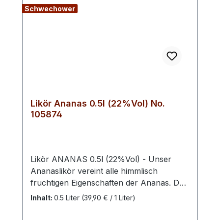
Schwechower
Likör Ananas 0.5l (22%Vol) No.
105874
Likör ANANAS 0.5l (22%Vol) - Unser
Ananaslikör vereint alle himmlisch
fruchtigen Eigenschaften der Ananas. Das
betörend süße Aroma hinterlässt ein
Inhalt:
0.5 Liter
(39,90 € / 1 Liter)
angenehmes Gefühl am Gaumen und
verführt jeden Liebhaber exotischer