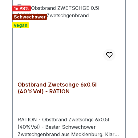
Brennerei. Jedenfalls vermuten wir das,
16.98
%
denn eines ist klar wie Schwechower
Schwechower
Obstbrand: Unser Zwetschgenbrand ist
nicht ohne Grund einer der Renner in
vegan
unserem Sortiment.
Obstbrand Zwetschge 6x0.5l
(40%Vol) - RATION
RATION - Obstbrand Zwetschge 6x0.5l
(40%Vol) - Bester Schwechower
Zwetschgenbrand aus Mecklenburg. Klar