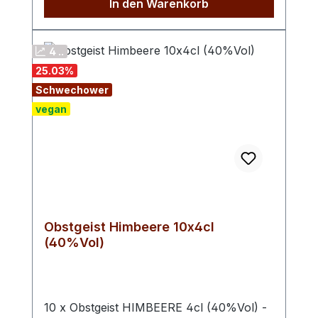
In den Warenkorb
nach Japan exportiert. Sanddorn wurde
einst als "Zitrone des Ostens" bezeichnet
und besiedelt gern lichte Kiefernwälder,
4 ..
trockene Flussauen und Schotterfluren.
25.03
%
Ein Muss für jeden Spirituosenkenner.
Schwechower
vegan
Obstgeist Himbeere 10x4cl
(40%Vol)
10 x Obstgeist HIMBEERE 4cl (40%Vol) -