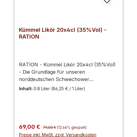
Kümmel Likör 20x4cl (35%Vol) -
RATION
RATION - Kümmel Likör 20x4cl (35%Vol)
- Die Grundlage für unseren
norddeutschen Schwechower
Kümmellikör bildet ein feines Kümmel-
Inhalt:
0.8 Liter
(86,25 € / 1 Liter)
Destillat. Vollmundig-kräftig im Geschmack
mit einer leichten Süße – dadurch sanft
und mild am Gaumen. Zur Herstellung
dieser hochprozentigen Köstlichkeit
verwenden wir nur ausgesuchte
Regulärer Preis:
Verkaufspreis:
69,00 €
79,00 €
(12.66% gespart)
Kümmelsamen, die sich durch ein
Preise inkl. MwSt. zzgl. Versandkosten