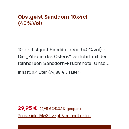
Obstgeist Sanddorn 10x4cl
(40%Vol)
10 x Obstgeist Sanddorn 4cl (40%Vol) -
Die „Zitrone des Ostens“ verführt mit der
feinherben Sanddorn-Fruchtnote. Unser
Sanddorn-Geist ist mehrfach DLG-
Inhalt:
0.4 Liter
(74,88 € / 1 Liter)
prämiert und somit das wunderbare
Beispiel für die besondere Qualität
regionaler Produkte und nachhaltiger
Kooperation. Unser Sanddorn kommt aus
der Gegend von Ludwigslust und wächst
Regulärer Preis:
Verkaufspreis:
29,95 €
39,95 €
(25.03% gespart)
auf der größten Sanddorn-Plantage
Preise inkl. MwSt. zzgl. Versandkosten
Europas - ein kleiner, familiäre Betrieb,
der die geschmackreiche Frucht sogar bis