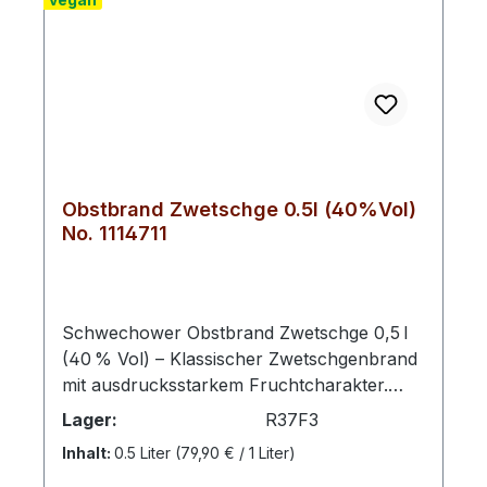
Obstbrand Zwetschge 0.5l (40%Vol)
No. 1114711
Schwechower Obstbrand Zwetschge 0,5 l
(40 % Vol) – Klassischer Zwetschgenbrand
mit ausdrucksstarkem Fruchtcharakter.
Dieser klare Obstbrand vereint intensives
Lager:
R37F3
Zwetschgenaroma und elegante
Inhalt:
0.5 Liter
(79,90 € / 1 Liter)
Spirituosenkunst – perfekt pur, als Digestif