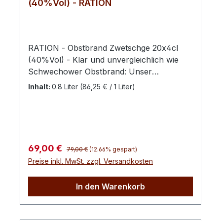
(40%Vol) - RATION
RATION - Obstbrand Zwetschge 20x4cl
(40%Vol) - Klar und unvergleichlich wie
Schwechower Obstbrand: Unser
Zwetschgenbrand ist nicht ohne Grund
Inhalt:
0.8 Liter
(86,25 € / 1 Liter)
einer der beliebtesten im Sortiment. Am
Gaumen fruchtig, süßlich und sanft sorgt
dieser Brand für einen exzellenten
Zwetschgengenuss. Für den Schwechower
Zwetschgenbrand werden ausschließlich
Regulärer Preis:
Verkaufspreis:
69,00 €
79,00 €
(12.66% gespart)
Hauszwetschgen verwendet. Die hohe
Preise inkl. MwSt. zzgl. Versandkosten
Kunst des Brennens zeigt sich hier vor
allem darin, die Blausäure der Zwetschge
In den Warenkorb
fernzuhalten und den samtigen
Mandelgeschmack zu forcieren. Am
liebsten wächst sie rund um unsere