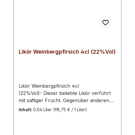
Likör Weinbergpfirsich 4cl (22%Vol)
Likör Weinbergpfirsich 4cl
(22%Vol)- Dieser beliebte Likör verführt
mit saftiger Frucht. Gegenüber anderen
Pfirsichsorten ist diese nur mit einer
Inhalt:
0.04 Liter
(98,75 € / 1 Liter)
leichten Süße aber einem stärkeren
Aroma geprägt. Eine Delikatesse für
Feinschmecker. Weinbergpfirsiche werden