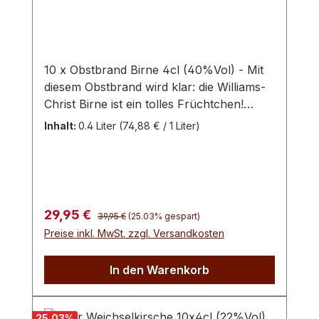
10 x Obstbrand Birne 4cl (40%Vol) - Mit
diesem Obstbrand wird klar: die Williams-
Christ Birne ist ein tolles Früchtchen!
Besondere Saftigkeit trifft hier auf den
Inhalt:
0.4 Liter
(74,88 € / 1 Liter)
süßen bis feinsäuerlichen Geschmack
dieser beliebten Frucht. Für den
Schwechower Obstbrand Birne werden
ausschließlich die für ihr Aroma
weltberühmten Williams Christbirnen
Regulärer Preis:
Verkaufspreis:
29,95 €
39,95 €
(25.03% gespart)
verwendet. Die Früchte werden im
Preise inkl. MwSt. zzgl. Versandkosten
Voralpengebiet angebaut und erst nach
der Fallreife geerntet und handverlesen.
In den Warenkorb
Die Erntezeit der Williams-Christ-Birne
liegt zwischen Mitte August und Anfang
September.
25.03
%