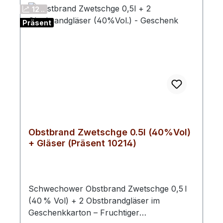
Obstbrand: Unser Zwetschgenbrand ist
12 ..
nicht ohne Grund einer der Renner in
Präsent
unserem Sortiment.
Obstbrand Zwetschge 0.5l (40%Vol)
+ Gläser (Präsent 10214)
Schwechower Obstbrand Zwetschge 0,5 l
(40 % Vol) + 2 Obstbrandgläser im
Geschenkkarton – Fruchtiger