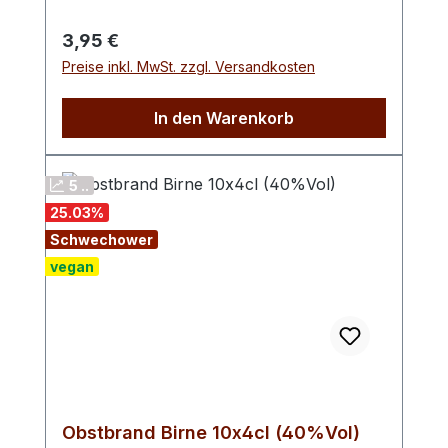
wegen ihrer auffallend roten Früchte oft
auch als "Blutpfirsiche" bezeichnet. Aus
Regulärer Preis:
3,95 €
feinen, reifen Weinbergpfirsichen machen
Preise inkl. MwSt. zzgl. Versandkosten
wir zum Ende der Saison unseren
beliebten Weinbergpfirsisch-Likör. Diese
In den Warenkorb
Pfirsichsorten sind gegenüber dem
normalen Pfirsich aromatischer, dafür
weniger süß.
5 ..
25.03
%
Schwechower
vegan
Obstbrand Birne 10x4cl (40%Vol)