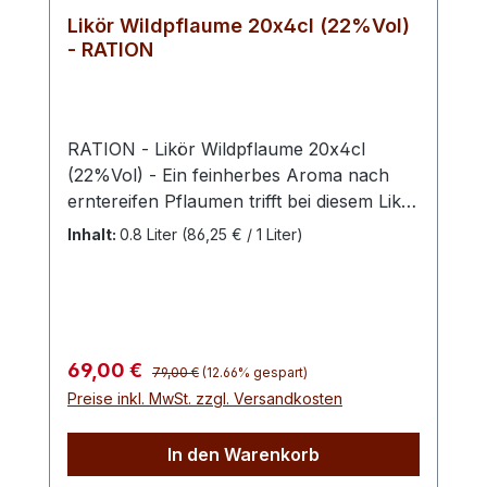
Likör Wildpflaume 20x4cl (22%Vol)
- RATION
RATION - Likör Wildpflaume 20x4cl
(22%Vol) - Ein feinherbes Aroma nach
erntereifen Pflaumen trifft bei diesem Likör
auf ausgewogene Süße. Ein aufregender,
Inhalt:
0.8 Liter
(86,25 € / 1 Liter)
taffer Charakter, bei dem sich die Sinne
einig sind: Das ist wahrer Genuss. Die
Wildpflaume ist ein Strauch oder kleiner
Baum, der weiß blüht und im August
mirabellenartige, essbare Früchte
Regulärer Preis:
Verkaufspreis:
69,00 €
79,00 €
(12.66% gespart)
hervorbringt. Die hoch aromatischen
Preise inkl. MwSt. zzgl. Versandkosten
Wildpflaumen sind die Grundlage des
Likörs und werden wegen ihrer fruchtigen
In den Warenkorb
Nuancen sehr geschätzt.