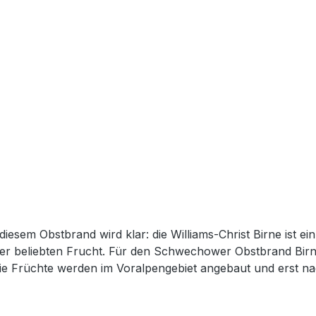
em Obstbrand wird klar: die Williams-Christ Birne ist ein t
er beliebten Frucht. Für den Schwechower Obstbrand Birne
ie Früchte werden im Voralpengebiet angebaut und erst nac
n Mitte August und Anfang September.