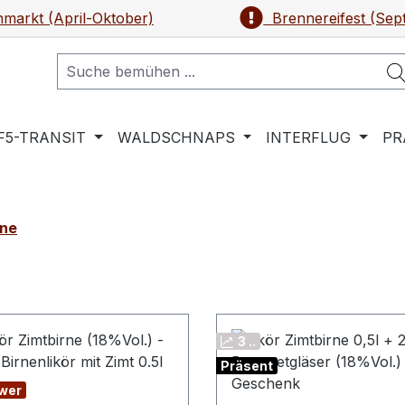
markt (April-Oktober)
Brennereifest (Sep
F5-TRANSIT
WALDSCHNAPS
INTERFLUG
PR
rne
3 ..
Präsent
wer