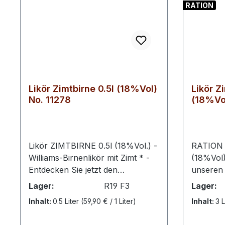
RATION
Likör Zimtbirne 0.5l (18%Vol)
Likör Z
No. 11278
(18%Vo
Likör ZIMTBIRNE 0.5l (18%Vol.) -
RATION - Likör Zimtbirne 6
Williams-Birnenlikör mit Zimt * -
(18%Vol)
Entdecken Sie jetzt den
unseren
einzigartigen Geschmack von
besonder
Lager:
R19 F3
Lager:
Schwechower Likör Zimtbirne!
Christ-B
Inhalt:
0.5 Liter
(59,90 € / 1 Liter)
Inhalt:
3 L
Dieser verführerische Likör ist die
Ein Muss
perfekte Kombination aus süßer
feinster