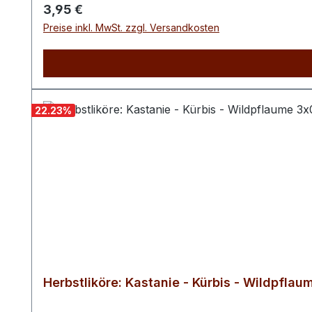
Regulärer Preis:
3,95 €
Preise inkl. MwSt. zzgl. Versandkosten
22.23
%
Herbstliköre: Kastanie - Kürbis - Wildpflaum