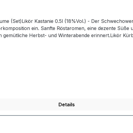
flaume (Set)Likör Kastanie 0.5l (18%Vol.) - Der Schwechow
körkomposition ein. Sanfte Röstaromen, eine dezente Süße 
 gemütliche Herbst- und Winterabende erinnert.Likör Kürb
 einer außergewöhnlichen Likörspezialität. Die natürliche Süße und nussige Not
schaffen ein harmonisches Geschmackserlebnis voller Wärme
erbes Aroma nach erntereifen Pflaumen trifft bei unserem
ne einig sind: Das ist wahrer Genuss.
Details