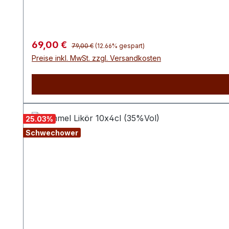
Regulärer Preis:
Verkaufspreis:
69,00 €
79,00 €
(12.66% gespart)
Preise inkl. MwSt. zzgl. Versandkosten
25.03
%
Schwechower