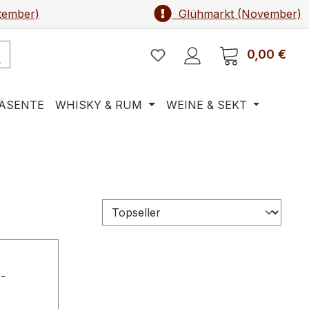
tember)
Glühmarkt (November)
0,00 €
Ware
ÄSENTE
WHISKY & RUM
WEINE & SEKT