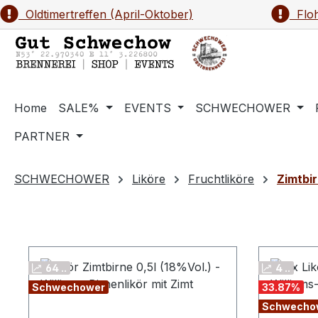
Oldtimertreffen (April-Oktober)
Floh
m Hauptinhalt springen
Zur Suche springen
Zur Hauptnavigation springen
Home
SALE%
EVENTS
SCHWECHOWER
PARTNER
SCHWECHOWER
Liköre
Fruchtliköre
Zimtbi
64 ..
4 ..
Schwechower
33.87
%
Schwecho