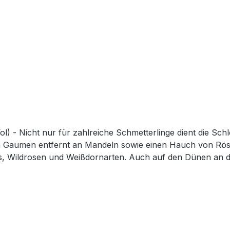
 am Gaumen entfernt an Mandeln sowie einen Hauch von Rös
s, Wildrosen und Weißdornarten. Auch auf den Dünen an d
m ersten Frost geerntet. Durch den Frost wird ein Teil der
.