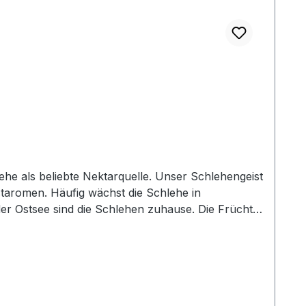
taromen. Häufig wächst die Schlehe in
er Ostsee sind die Schlehen zuhause. Die Früchte
 bitter schmeckenden und adstringierend wirkenden