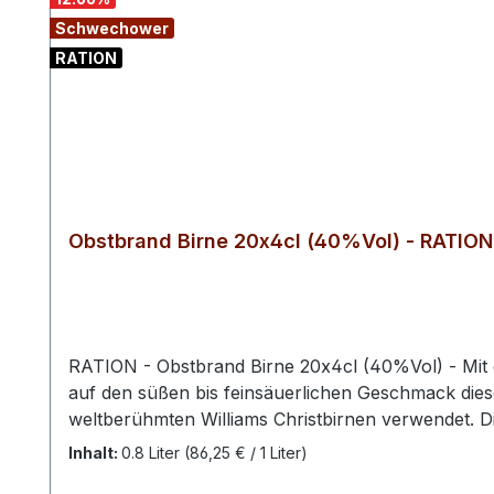
Schwechower
RATION
Obstbrand Birne 20x4cl (40%Vol) - RATION
RATION - Obstbrand Birne 20x4cl (40%Vol) - Mit dies
auf den süßen bis feinsäuerlichen Geschmack dies
weltberühmten Williams Christbirnen verwendet. D
Erntezeit der Williams-Christ-Birne liegt zwische
Inhalt:
0.8 Liter
(86,25 € / 1 Liter)