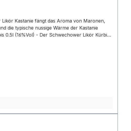
er Likör Kastanie fängt das Aroma von Maronen,
und die typische nussige Wärme der Kastanie
is 0.5l (16%Vol) - Der Schwechower Likör Kürbis
e des
 und Eleganz.Likör Wildpflaume 0.5l (22%Vol) -
 Wild-Pflaumenlikör auf ausgewogene Süße. Ein