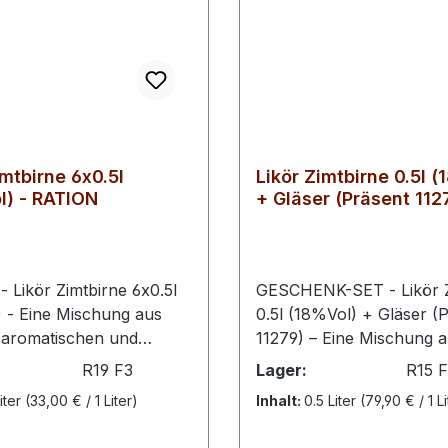
imtbirne 6x0.5l
Likör Zimtbirne 0.5l 
l) - RATION
+ Gläser (Präsent 112
x0.5l
GESCHENK-SET - Likör Zimtbirne
 - Eine Mischung aus
0.5l (18%Vol) + Gläser (
 aromatischen und
11279) – Eine Mischung 
s saftigen Williams-
unseren aromatischen u
R19 F3
Lager:
R15 
irnen und frischem Zimt.
besonders saftigen Willi
iter
(33,00 € / 1 Liter)
Inhalt:
0.5 Liter
(79,90 € / 1 Li
 für jeden Liebhaber
Christ-Birnen und frisch
 Liköre. Schwechower
Ein Muss für jeden Liebh