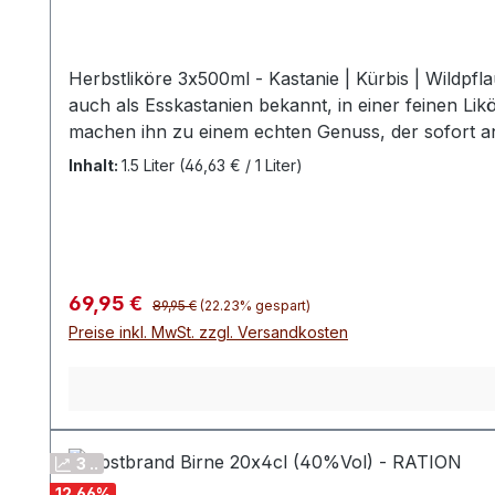
Herbstliköre 3x500ml - Kastanie | Kürbis | Wildp
auch als Esskastanien bekannt, in einer feinen Li
machen ihn zu einem echten Genuss, der sofort an
verbindet den aromatischen Hokkaido-Kürbis mit fruchtiger Orange zu
Inhalt:
1.5 Liter
(46,63 € / 1 Liter)
Kürbisses treffen auf frische Zitrusakzente und 
Schwechows bester Wildpflaumenlikör - Ein feinh
aufregender, taffer Charakter, bei dem sich die Sin
Regulärer Preis:
Verkaufspreis:
69,95 €
89,95 €
(22.23% gespart)
Preise inkl. MwSt. zzgl. Versandkosten
3 ..
12.66
%