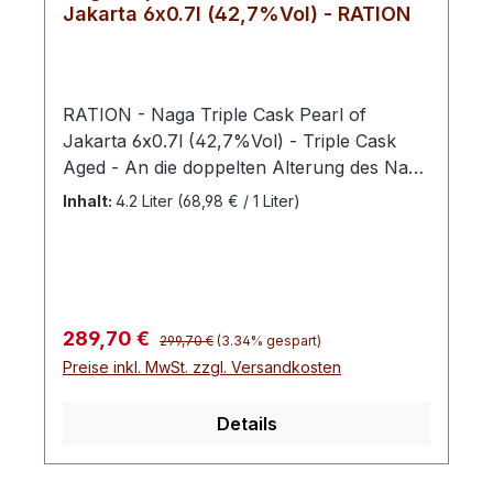
33500 Libourne, France
Jakarta 6x0.7l (42,7%Vol) - RATION
RATION - Naga Triple Cask Pearl of
Jakarta 6x0.7l (42,7%Vol) - Triple Cask
Aged - An die doppelten Alterung des Naga
Reserve schließt sich ein letztes Jahr der
Inhalt:
4.2 Liter
(68,98 € / 1 Liter)
Reifung in Fässern aus Kirschholz an, in
dem sich das Destillat mit Aromen von
Honig und Morellokirsche entwickeln kann.
Das Königreich Siam, heute ein Teil
Thailands, vereint die Bucht von Bengalen
Regulärer Preis:
Verkaufspreis:
289,70 €
299,70 €
(3.34% gespart)
bis zum Javasee, vereint Indischen
Preise inkl. MwSt. zzgl. Versandkosten
mit Pazifischem Ozean. Dieses riesige
Gebiet hat eine lange Tradition in der
Details
hochwertigen Spirituosenherstellung. Kein
Gramm Zucker Begonnen mit dem
Eigenanbau von Reis, heimischen Wurzeln,