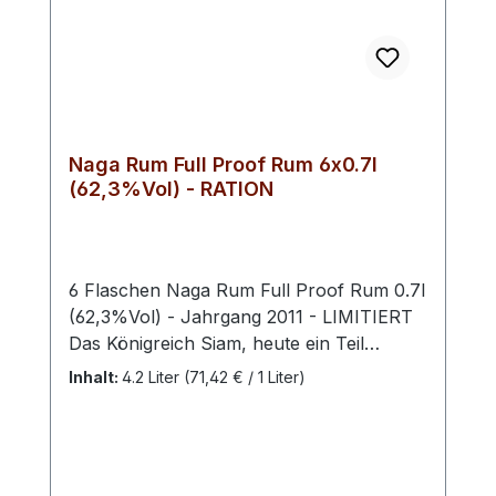
weicher und runder Rum, der mit feinen
Noten von Holz und Honig verwöhnt.
Naga Rum Full Proof Rum 6x0.7l
(62,3%Vol) - RATION
6 Flaschen Naga Rum Full Proof Rum 0.7l
(62,3%Vol) - Jahrgang 2011 - LIMITIERT
Das Königreich Siam, heute ein Teil
Thailands, vereint die Bucht von Bengalen
Inhalt:
4.2 Liter
(71,42 € / 1 Liter)
bis zum Javasee, vereint Indischen
mit Pazifischem Ozean. Dieses riesige
Gebiet hat eine lange Tradition in der
hochwertigen Spirituosenherstellung. Kein