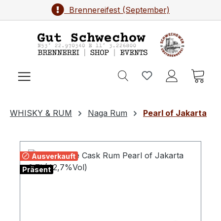
Brennereifest (September)
Zum Hauptinhalt springen
Ware
WHISKY & RUM
Naga Rum
Pearl of Jakarta
Ausverkauft
Präsent