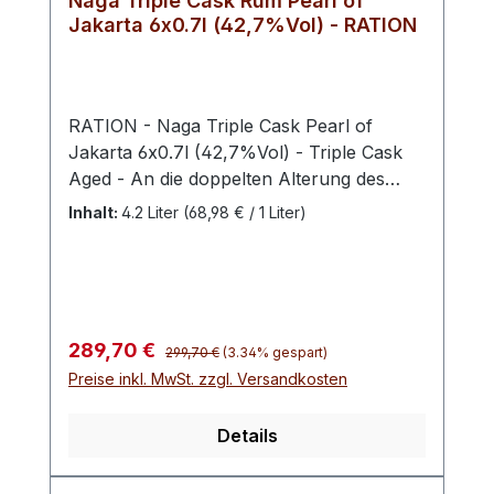
Naga Triple Cask Rum Pearl of
sich zusätzlich in Sherry-Fässern.
Jakarta 6x0.7l (42,7%Vol) - RATION
RATION - Naga Triple Cask Pearl of
Jakarta 6x0.7l (42,7%Vol) - Triple Cask
Aged - An die doppelten Alterung des
Naga Reserve schließt sich ein letztes
Inhalt:
4.2 Liter
(68,98 € / 1 Liter)
Jahr der Reifung in Fässern aus
Kirschholz an, in dem sich das Destillat mit
Aromen von Honig und Morellokirsche
entwickeln kann. Das Königreich Siam,
heute ein Teil Thailands, vereint die Bucht
Regulärer Preis:
Verkaufspreis:
289,70 €
299,70 €
(3.34% gespart)
von Bengalen bis zum Javasee, vereint
Preise inkl. MwSt. zzgl. Versandkosten
Indischen mit Pazifischem Ozean. Dieses
riesige Gebiet hat eine lange Tradition in
Details
der hochwertigen Spirituosenherstellung.
Kein Gramm Zucker Begonnen mit dem