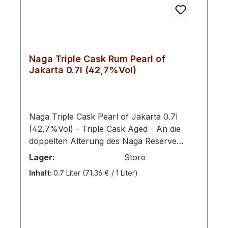
Naga Triple Cask Rum Pearl of
Jakarta 0.7l (42,7%Vol)
Naga Triple Cask Pearl of Jakarta 0.7l
(42,7%Vol) - Triple Cask Aged - An die
doppelten Alterung des Naga Reserve
schließt sich ein letztes Jahr der Reifung in
Lager:
Store
Fässern aus Kirschholz an, in dem sich das
Inhalt:
0.7 Liter
(71,36 € / 1 Liter)
Destillat mit Aromen von Honig und
Morellokirsche entwickeln kann. Das
Königreich Siam, heute ein Teil Thailands,
vereint die Bucht von Bengalen bis zum
Javasee, vereint Indischen mit Pazifischem