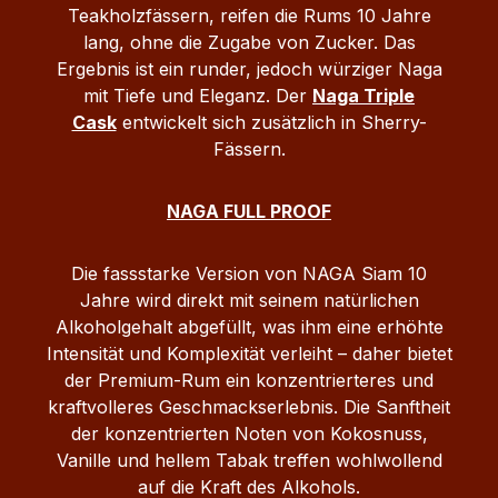
raffinierte Cocktails – der Naga Shani Rum
Teakholzfässern, reifen die Rums 10 Jahre
46 % Vol. bietet ein ausgewogenes,
lang, ohne die Zugabe von Zucker. Das
komplexes Aroma und ist ein besonderes
Ergebnis ist ein runder, jedoch würziger Naga
Highlight für Rum‑Liebhaber.
mit Tiefe und Eleganz. Der
Naga Triple
Cask
entwickelt sich zusätzlich in Sherry-
Fässern.
NAGA FULL PROOF
Die fassstarke Version von NAGA Siam 10
Jahre wird direkt mit seinem natürlichen
Alkoholgehalt abgefüllt, was ihm eine erhöhte
Intensität und Komplexität verleiht – daher bietet
der Premium-Rum ein konzentrierteres und
kraftvolleres Geschmackserlebnis. Die Sanftheit
der konzentrierten Noten von Kokosnuss,
Vanille und hellem Tabak treffen wohlwollend
auf die Kraft des Alkohols.