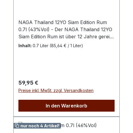
NAGA Thailand 12YO Siam Edition Rum
0.7l (43%Vol) - Der NAGA Thailand 12YO
Siam Edition Rum ist über 12 Jahre gereift
und vereint exotische Fruchtigkeit mit
Inhalt:
0.7 Liter
(85,64 € / 1 Liter)
sanfter Vanille und feinem Eichenholz zu
einem vollmundigen und harmonischen
Geschmackserlebnis. Jeder Schluck
zeichnet sich durch eine samtige Textur
und einen langen, eleganten Abgang aus.
Regulärer Preis:
59,95 €
Diese limitierte Siam Edition verbindet
Preise inkl. MwSt. zzgl. Versandkosten
authentische thailändische Rum-Tradition
mit internationalem Charakter. Die
In den Warenkorb
Verkostung offenbart Noten von
tropischer Ananas, reifer Banane und
einem Hauch karamellisierter Vanille,
nur noch 4 Artikel!
eingebettet in warme Eichennuancen.