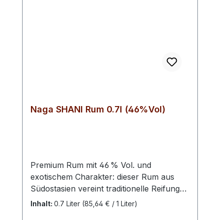
Naga SHANI Rum 0.7l (46%Vol)
Premium Rum mit 46 % Vol. und
exotischem Charakter: dieser Rum aus
Südostasien vereint traditionelle Reifung
mit einem außergewöhnlichen
Inhalt:
0.7 Liter
(85,64 € / 1 Liter)
Sherry‑Cask‑Finish und bietet ein