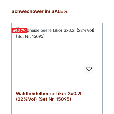
Produktgalerie überspringen
Schwechower im SALE%
49.87
%
Waldheidelbeere Likör 3x0.2l
(22%Vol) (Set Nr. 15095)