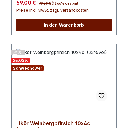
Regulärer Preis:
Verkaufspreis:
69,00 €
79,00 €
(12.66% gespart)
feinen, reifen Weinbergpfirsichen machen
Preise inkl. MwSt. zzgl. Versandkosten
wir zum Ende der Saison unseren beliebten
Weinbergpfirsisch-Likör. Diese
In den Warenkorb
Pfirsichsorten sind gegenüber dem
normalen Pfirsich aromatischer, dafür
weniger süß.
3 ..
25.03
%
Schwechower
Likör Weinbergpfirsich 10x4cl