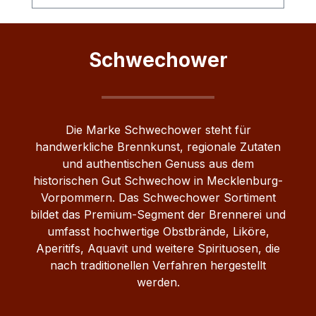
Weichsel bieten eine wunderbare
Bei Zimmertemperatur genießen Auch auf
Grundlage für einen besonderen Likör. Die
Eis („on the rocks“) Als Digestif nach dem
Erntezeit dauert von Juli bis August an.
Essen Produktdetails im Überblick Inhalt:
Schwechower
0,5 Liter Alkoholgehalt: 38 % Vol.
Kategorie: Obstler / Obstbrand
Geschmack: Birne & Apfel / fruchtig
Farbe: Klar Hersteller: Schwechower
Die Marke Schwechower steht für
Obstbrennerei GmbH Herkunft:
handwerkliche Brennkunst, regionale Zutaten
Mecklenburg‑Vorpommern, Deutschland
und authentischen Genuss aus dem
Ob pur, als Digestif oder für gemütliche
historischen Gut Schwechow in Mecklenburg-
Genussmomente – der Schwechower
Vorpommern. Das Schwechower Sortiment
OBSTLER vereint die Fruchtigkeit von
bildet das Premium-Segment der Brennerei und
Birne und Apfel zu einem ausgewogenen
umfasst hochwertige Obstbrände, Liköre,
und eleganten Schnaps.
Aperitifs, Aquavit und weitere Spirituosen, die
nach traditionellen Verfahren hergestellt
werden.