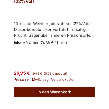
(22%Vol)
10 x Likör Weinbergpfirsich 4cl (22%Vol) -
Dieser beliebte Likör verführt mit saftiger
Frucht. Gegenüber anderen Pfirsichsorten
ist diese nur mit einer leichten Süße aber
Inhalt:
0.4 Liter
(74,88 € / 1 Liter)
einem stärkeren Aroma geprägt. Eine
Delikatesse für Feinschmecker.
Weinbergpfirsiche werden wegen ihrer
auffallend roten Früchte oft auch als
"Blutpfirsiche" bezeichnet. Aus feinen,
Regulärer Preis:
Verkaufspreis:
29,95 €
39,95 €
(25.03% gespart)
reifen Weinbergpfirsichen machen wir zum
Preise inkl. MwSt. zzgl. Versandkosten
Ende der Saison unseren beliebten
Weinbergpfirsisch-Likör. Diese
In den Warenkorb
Pfirsichsorten sind gegenüber dem
normalen Pfirsich aromatischer, dafür
weniger süß.