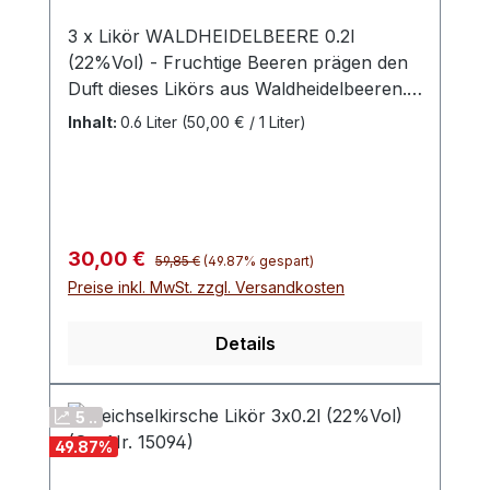
3 x Likör WALDHEIDELBEERE 0.2l
(22%Vol) - Fruchtige Beeren prägen den
Duft dieses Likörs aus Waldheidelbeeren.
Am Gaumen glänzt dieser mit einer
Inhalt:
0.6 Liter
(50,00 € / 1 Liter)
besonders eleganten, fruchtigen und
aromatischen Persönlichkeit. Ein wahrer
Beeren-Zauber. Die Heidelbeere
(Vaccinium myrtillus) wird je nach Region
auch Blaubeere, Schwarzbeere,
Regulärer Preis:
Verkaufspreis:
30,00 €
59,85 €
(49.87% gespart)
Mollbeere, Wildbeere, Waldbeere,
Preise inkl. MwSt. zzgl. Versandkosten
Bickbeere, Moosbeere oder Heubeere
genannt. Sie stammt aus der Familie der
Details
Heidekrautgewächse. In Schwechow
werden die Beeren sorgfältig zu Likör
verarbeitet und per Hand abgefüllt.
5 ..
49.87
%