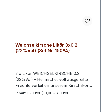
Weichselkirsche Likör 3x0.2l
(22%Vol) (Set Nr. 15094)
3 x Likör WEICHSELKIRSCHE 0.2l
(22%Vol) - Heimische, voll ausgereifte
Früchte verleihen unserem Kirschlikör
seinen einzigartigen Charakter und die
Inhalt:
0.6 Liter
(50,00 € / 1 Liter)
trockene Note. Ein Geschmackserlebnis
der besonderen Art. Bei unseren
Weichselkirschen handelt es sich um