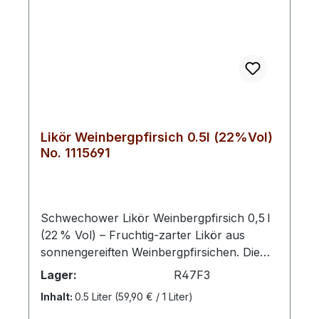
Likör Weinbergpfirsich 0.5l (22%Vol)
No. 1115691
Schwechower Likör Weinbergpfirsich 0,5 l
(22 % Vol) – Fruchtig‑zarter Likör aus
sonnengereiften Weinbergpfirsichen. Die
perfekte Balance aus süßer Frucht und
Lager:
R47F3
feiner Säure macht diesen Likör zu einem
Inhalt:
0.5 Liter
(59,90 € / 1 Liter)
ausgewogenen Genuss – ideal pur, auf Eis