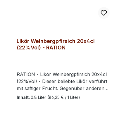
Likör Weinbergpfirsich 20x4cl
(22%Vol) - RATION
RATION - Likör Weinbergpfirsich 20x4cl
(22%Vol) - Dieser beliebte Likör verführt
mit saftiger Frucht. Gegenüber anderen
Pfirsichsorten ist diese nur mit einer
Inhalt:
0.8 Liter
(86,25 € / 1 Liter)
leichten Süße aber einem stärkeren Aroma
geprägt. Eine Delikatesse für
Feinschmecker. Weinbergpfirsiche werden
wegen ihrer auffallend roten Früchte oft
auch als "Blutpfirsiche" bezeichnet. Aus