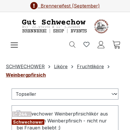
Brennereifest (September)
Zum Hauptinhalt springen
Ware
SCHWECHOWER
Liköre
Fruchtliköre
Weinbergpfirsich
244 ..
Schwechower