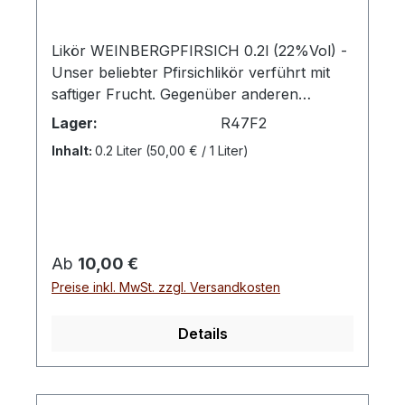
Likör WEINBERGPFIRSICH 0.2l (22%Vol) -
Unser beliebter Pfirsichlikör verführt mit
saftiger Frucht. Gegenüber anderen
Pfirsichsorten ist diese nur mit einer
Lager:
R47F2
leichten Süße aber einem stärkeren Aroma
Inhalt:
0.2 Liter
(50,00 € / 1 Liter)
geprägt. Eine Delikatesse für
Feinschmecker. Weinbergpfirsiche werden
wegen ihrer auffallend roten Früchte oft
auch als "Blutpfirsiche" bezeichnet. Aus
feinen, reifen Weinbergpfirsichen machen
Regulärer Preis:
Ab
10,00 €
wir zum Ende der Saison unseren beliebten
Preise inkl. MwSt. zzgl. Versandkosten
Weinbergpfirsisch-Likör. Diese
Pfirsichsorten sind gegenüber dem
normalen Pfirsich aromatischer, dafür
Details
weniger süß.