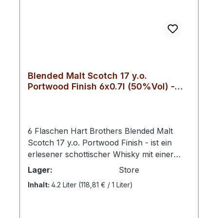
Blended Malt Scotch 17 y.o.
Portwood Finish 6x0.7l (50%Vol) -
RATION
6 Flaschen Hart Brothers Blended Malt
Scotch 17 y.o. Portwood Finish - ist ein
erlesener schottischer Whisky mit einer
Reifezeit von 17 Jahren. Abgefüllt mit
Lager:
Store
einem Alkoholgehalt von 50% Vol. und in
Inhalt:
4.2 Liter
(118,81 € / 1 Liter)
einer stilvollen 0,7-Liter-Flasche
präsentiert, überzeugt dieser Whisky durch
seine außergewöhnliche Qualität und