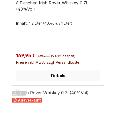
6 Flaschen Irish Rover Whiskey 0.7l
(40%Vol)
Inhalt:
4.2 Liter
(40,46 € / 1 Liter)
Regulärer Preis:
Verkaufspreis:
169,95 €
179,70 €
(5.43% gespart)
Preise inkl. MwSt. zzgl. Versandkosten
Details
17 ..
Ausverkauft