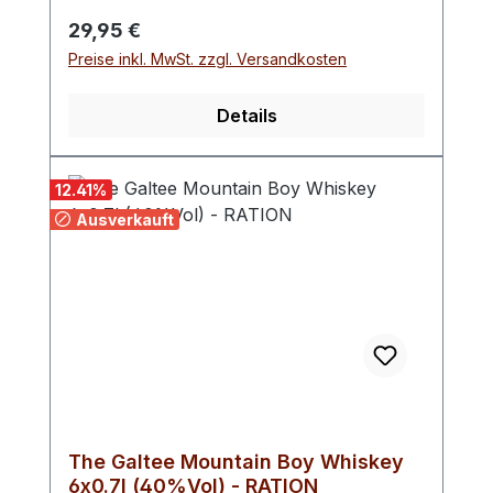
Regulärer Preis:
29,95 €
Preise inkl. MwSt. zzgl. Versandkosten
Details
12.41
%
Ausverkauft
The Galtee Mountain Boy Whiskey
6x0.7l (40%Vol) - RATION