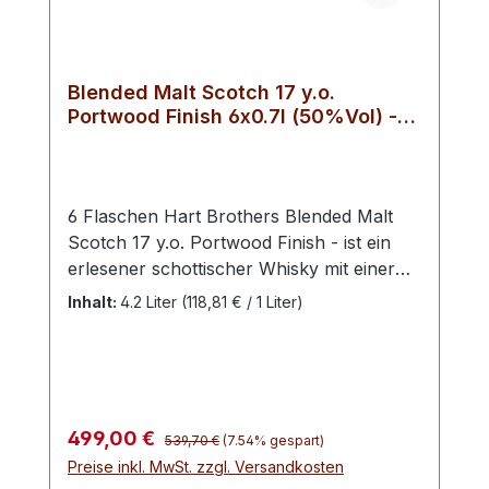
Blended Malt Scotch 17 y.o.
Portwood Finish 6x0.7l (50%Vol) -
RATION
6 Flaschen Hart Brothers Blended Malt
Scotch 17 y.o. Portwood Finish - ist ein
erlesener schottischer Whisky mit einer
Reifezeit von 17 Jahren. Abgefüllt mit
Inhalt:
4.2 Liter
(118,81 € / 1 Liter)
einem Alkoholgehalt von 50% Vol. und in
einer stilvollen 0,7-Liter-Flasche
präsentiert, überzeugt dieser Whisky
durch seine außergewöhnliche Qualität
und seinen reichen Charakter. Das
Regulärer Preis:
Verkaufspreis:
499,00 €
539,70 €
(7.54% gespart)
Besondere an dieser Edition ist das
Preise inkl. MwSt. zzgl. Versandkosten
Portwood Finish, das dem Whisky