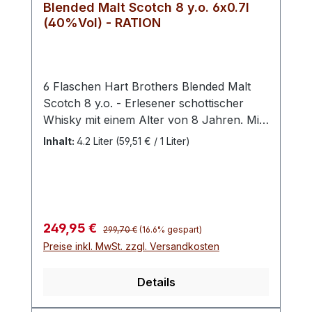
Blended Malt Scotch 8 y.o. 6x0.7l
(40%Vol) - RATION
6 Flaschen Hart Brothers Blended Malt
Scotch 8 y.o. - Erlesener schottischer
Whisky mit einem Alter von 8 Jahren. Mit
einem Alkoholgehalt von 40% Volumen
Inhalt:
4.2 Liter
(59,51 € / 1 Liter)
wird er in einer 0,7 Liter Flasche
angeboten. Dieser Blended Malt Scotch
zeichnet sich durch seine ausgewogene
Komplexität und Tiefe aus, die durch die
harmonische Vermählung verschiedener
Regulärer Preis:
Verkaufspreis:
249,95 €
299,70 €
(16.6% gespart)
Malt Whiskys erreicht wird.Die Reifung
Preise inkl. MwSt. zzgl. Versandkosten
über 8 Jahre verleiht ihm eine angenehme
Weichheit und ein reiches Aromaprofil,
Details
das sowohl Kenner als auch Liebhaber
hochwertiger Scotch Whiskys zu