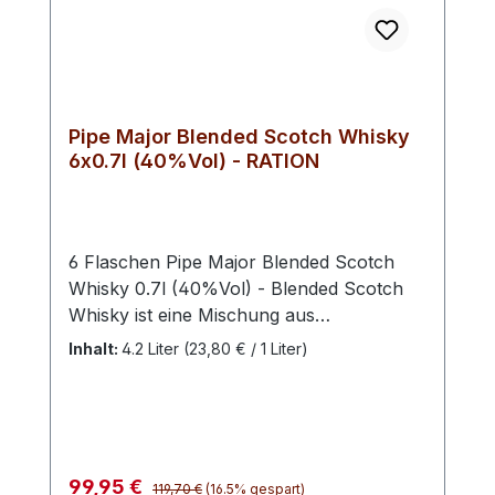
Pipe Major Blended Scotch Whisky
6x0.7l (40%Vol) - RATION
6 Flaschen Pipe Major Blended Scotch
Whisky 0.7l (40%Vol) - Blended Scotch
Whisky ist eine Mischung aus
verschiedenen Single Malt Whiskys und
Inhalt:
4.2 Liter
(23,80 € / 1 Liter)
Grain Whiskys, die aus verschiedenen
Brennereien stammen. Diese werden von
einem Master Blender sorgfältig
ausgewählt und gemischt, um eine
gleichbleibende Geschmacks- und
Regulärer Preis:
Verkaufspreis:
99,95 €
119,70 €
(16.5% gespart)