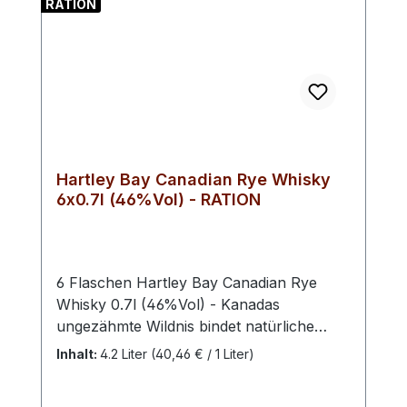
RATION
Hartley Bay Canadian Rye Whisky
6x0.7l (46%Vol) - RATION
6 Flaschen Hartley Bay Canadian Rye
Whisky 0.7l (46%Vol) - Kanadas
ungezähmte Wildnis bindet natürliche
Ressourcen mit kristallklarem Wasser –
Inhalt:
4.2 Liter
(40,46 € / 1 Liter)
beste Voraussetzungen für den
vielfältigen Genuss dieses Whiskys. Der