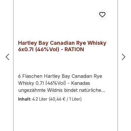
Hartley Bay Canadian Rye Whisky
6x0.7l (46%Vol) - RATION
6 Flaschen Hartley Bay Canadian Rye
Whisky 0.7l (46%Vol) - Kanadas
ungezähmte Wildnis bindet natürliche
Ressourcen mit kristallklarem Wasser –
Inhalt:
4.2 Liter
(40,46 € / 1 Liter)
beste Voraussetzungen für den
vielfältigen Genuss dieses Whiskys. Der
Hartley Bay Canadian Rye Whisky wurde
in der kanadischen Region Alberta unter