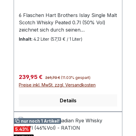
6 Flaschen Hart Brothers Islay Single Malt
Scotch Whisky Peated 0.7l (50% Vol)
zeichnet sich durch seinen
charakteristischen rauchigen Geschmack
Inhalt:
4.2 Liter
(57,13 € / 1 Liter)
aus, der von der Verwendung getorfter
Gerste herrührt.Dieser Whisky, abgefüllt
mit einem Alkoholgehalt von 50%,
repräsentiert die typische Islay-Tradition
und bietet ein intensives Aroma von
Regulärer Preis:
Verkaufspreis:
239,95 €
269,70 €
(11.03% gespart)
Torfrauch, ergänzt durch maritime Noten
Preise inkl. MwSt. zzgl. Versandkosten
und subtile Süße.Die Komplexität und
Tiefe des Whiskys spiegeln die sorgfältige
Details
Reifung und das handwerkliche Können
der Destillation wider. Ideal für Liebhaber
kräftiger und rauchiger Whiskys, die einen
nur noch 1 Artikel!
authentischen Islay-Genuss suchen.
5.43
%