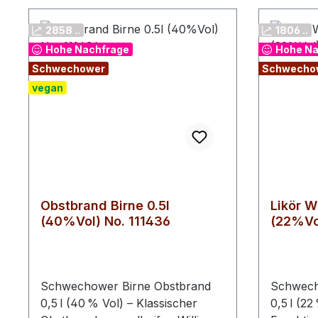
2858 ..
1806 ..
Hohe Nachfrage
Hohe Na
Schwechower
Schwecho
vegan
Obstbrand Birne 0.5l
Likör W
(40%Vol) No. 111436
(22%Vol
Schwechower Birne Obstbrand
Schwech
0,5 l (40 % Vol) – Klassischer
0,5 l (22