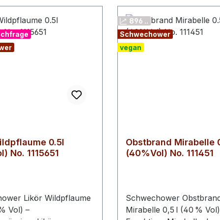
896 ..
chfrage
Schwechower
wer
vegan
ildpflaume 0.5l
Obstbrand Mirabelle 0
) No. 1115651
(40%Vol) No. 111451
ower Likör Wildpflaume
Schwechower Obstbran
 % Vol) –
Mirabelle 0,5 l (40 % Vol)