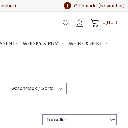
tember)
Glühmarkt (November)
0,00 €
Ware
ÄSENTE
WHISKY & RUM
WEINE & SEKT
Geschmack / Sorte