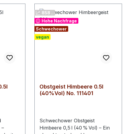
858 ..
Hohe Nachfrage
Schwechower
vegan
.5l
Obstgeist Himbeere 0.5l
(40%Vol) No. 111401
d
Schwechower Obstgeist
 –
Himbeere 0,5 l (40 % Vol) – Ein