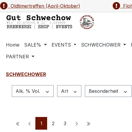
Oldtimertreffen (April-Oktober)
Floh
m Hauptinhalt springen
Zur Suche springen
Zur Hauptnavigation springen
Home
SALE%
EVENTS
SCHWECHOWER
PARTNER
SCHWECHOWER
Alk. % Vol.
Art
Besonderheit
Seite
Seite
Seite
1
2
3