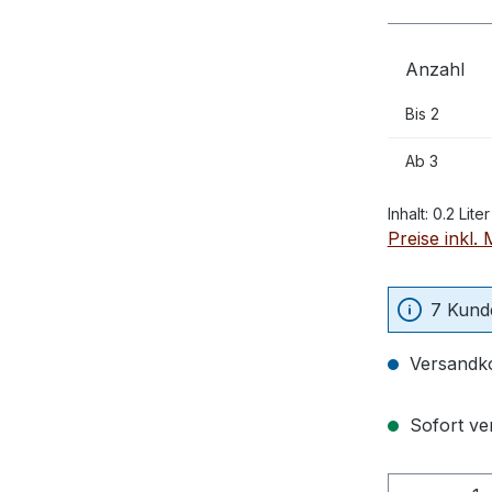
Anzahl
Bis
2
Ab
3
Inhalt:
0.2 Liter
Preise inkl.
7 Kunde
Versandko
Sofort ver
Produkt 