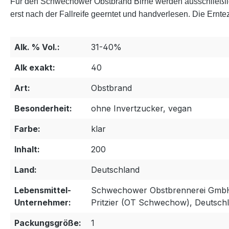
Für den Schwechower Obstbrand Birne werden ausschließlich
erst nach der Fallreife geerntet und handverlesen. Die Ernte
Alk. % Vol.:
31-40%
Alk exakt:
40
Art:
Obstbrand
Besonderheit:
ohne Invertzucker, vegan
Farbe:
klar
Inhalt:
200
Land:
Deutschland
Lebensmittel-
Schwechower Obstbrennerei GmbH
Unternehmer:
Pritzier (OT Schwechow), Deutsch
Packungsgröße:
1