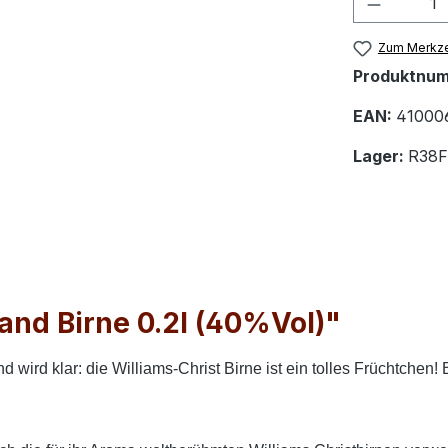
Zum Merkze
Produktnu
EAN:
41000
Lager:
R38F
and Birne 0.2l (40%Vol)"
 wird klar: die Williams-Christ Birne ist ein tolles Früchtchen! B