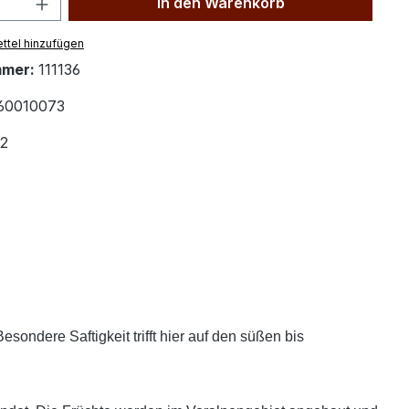
In den Warenkorb
ttel hinzufügen
mmer:
111136
60010073
2
esondere Saftigkeit trifft hier auf den süßen bis