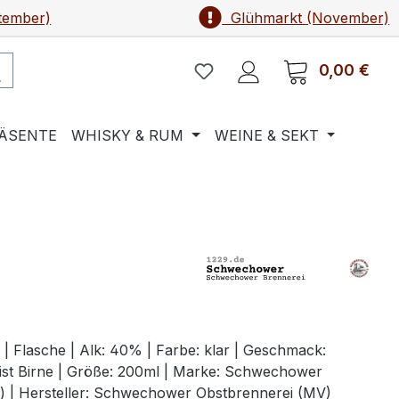
tember)
Glühmarkt (November)
0,00 €
Ware
ÄSENTE
WHISKY & RUM
WEINE & SEKT
| Flasche | Alk: 40% | Farbe: klar | Geschmack:
rist Birne | Größe: 200ml | Marke: Schwechower
) | Hersteller: Schwechower Obstbrennerei (MV)