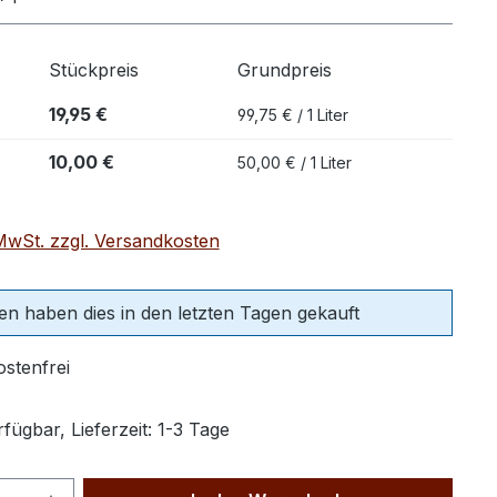
Stückpreis
Grundpreis
19,95 €
99,75 € / 1 Liter
10,00 €
50,00 € / 1 Liter
 MwSt. zzgl. Versandkosten
n haben dies in den letzten Tagen gekauft
stenfrei
fügbar, Lieferzeit: 1-3 Tage
Anzahl: Gib den gewünschten Wert ein 