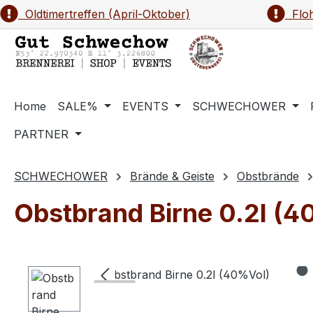
Oldtimertreffen (April-Oktober)
Floh
m Hauptinhalt springen
Zur Suche springen
Zur Hauptnavigation springen
Home
SALE%
EVENTS
SCHWECHOWER
PARTNER
SCHWECHOWER
Brände & Geiste
Obstbrände
Obstbrand Birne 0.2l (
Bildergalerie überspringen
40 ..
Schwechower