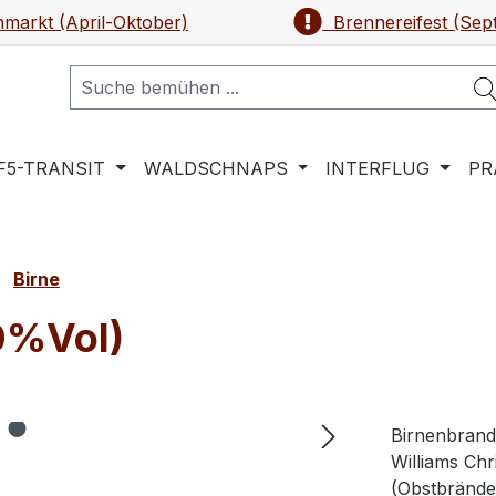
markt (April-Oktober)
Brennereifest (Sep
F5-TRANSIT
WALDSCHNAPS
INTERFLUG
PR
Birne
40%Vol)
Birnenbrand 
Williams Ch
(Obstbrände