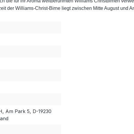
 die für ihr Aroma weltberühmten Williams Christbirnen verw
zeit der Williams-Christ-Birne liegt zwischen Mitte August und 
, Am Park 5, D-19230
land