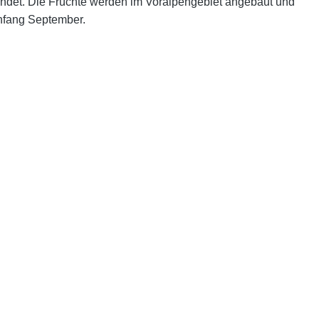
endet. Die Früchte werden im Voralpengebiet angebaut und
Anfang September.