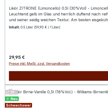
Likör ZITRONE (Limoncello) 0.5l (30%Vol) - Limoncel
Leuchtend gelb im Glas und herrlich duftend nach re
und seiner seidig weichen Textur. Am besten eisgekühl
Inhalt:
0.5 Liter
(59,90 € / 1 Liter)
Regulärer Preis:
29,95 €
Preise inkl. MwSt. zzgl. Versandkosten
31 ..
Neu
Schwechower