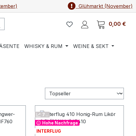
tember)
Glühmarkt (November)
0,00 €
Ware
ÄSENTE
WHISKY & RUM
WEINE & SEKT
7 ..
Hohe Nachfrage
INTERFLUG