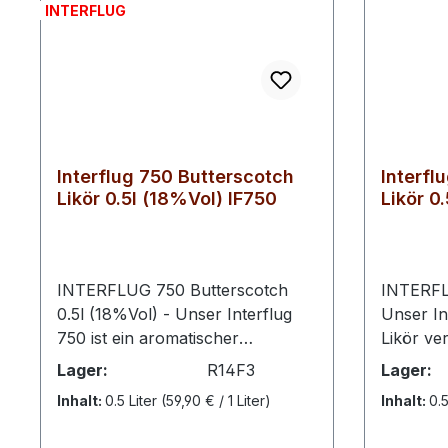
INTERFLUG
Interflug 750 Butterscotch
Interfl
Likör 0.5l (18%Vol) IF750
Likör 0
INTERFLUG 750 Butterscotch
INTERFL
0.5l (18%Vol) - Unser Interflug
Unser In
750 ist ein aromatischer
Likör ve
Butterscotch Likör, der auf
mit feins
Lager:
R14F3
Lager:
genussvolle Weise buttriges
außerge
Inhalt:
0.5 Liter
(59,90 € / 1 Liter)
Inhalt:
0.5
Karamell mit feinem Whisky
Geschma
vereint. Mit einem Alkoholgehalt
Ergebnis 