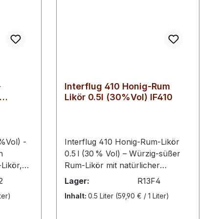
-
Interflug 410 Honig-Rum
Likör 0.5l (30%Vol) IF410
%Vol) -
Interflug 410 Honig‑Rum‑Likör
n
0.5 l (30 % Vol) – Würzig‑süßer
Likör,
Rum‑Likör mit natürlicher
k mit
Honignote aus der Schwechower
2
Lager:
R13F4
. Mit
Apfelplantage. Die Kombination
ter)
Inhalt:
0.5 Liter
(59,90 € / 1 Liter)
aus kräftigem Rum und lokalem
Honig macht diesen Likör zu