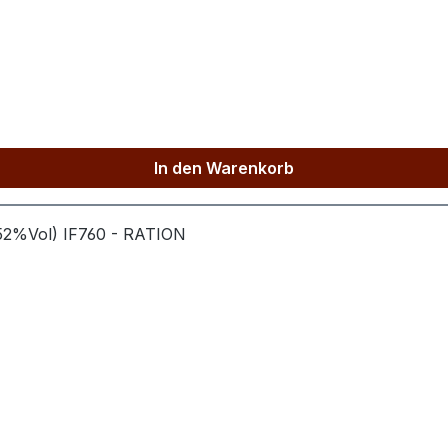
heit: Ein Likör mit nostalgischem Charme und moderner Raff
rsprünglich eine englische Süßigkeit, die aus Butter, bra
arbeit - Register-Nr.: 302024121824 - Eine Premium-Mar
In den Warenkorb