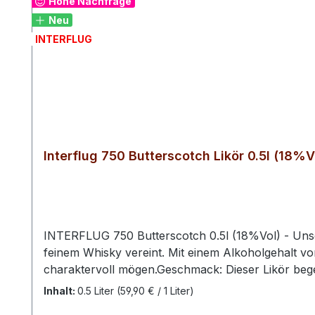
Hohe Nachfrage
Neu
INTERFLUG
Interflug 750 Butterscotch Likör 0.5l (18%V
INTERFLUG 750 Butterscotch 0.5l (18%Vol) - Unser 
feinem Whisky vereint. Mit einem Alkoholgehalt von 1
charaktervoll mögen.Geschmack: Dieser Likör beg
ergänzt durch einen Hauch Vanille. Die holzigen,
Inhalt:
0.5 Liter
(59,90 € / 1 Liter)
rundes, wärmendes Finish.Vielseitigkeit: Ob pur, auf