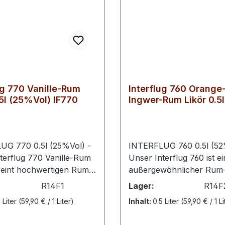
ug 770 Vanille-Rum
Interflug 760 Orange
.5l (25%Vol) IF770
Ingwer-Rum Likör 0.5l
(52%Vol) IF760
UG 770 0.5l (25%Vol) -
INTERFLUG 760 0.5l (52
terflug 770 Vanille-Rum
Unser Interflug 760 ist ei
reint hochwertigen Rum
außergewöhnlicher Rum-
ter Vanille zu einem
der intensiven Geschmac
R14F1
Lager:
R14F
wöhnlich harmonischen
feiner Aromatik verbindet
 Liter
(59,90 € / 1 Liter)
Inhalt:
0.5 Liter
(59,90 € / 1 Li
ckserlebnis. Das
seinen kräftigen 52% Vol.
ist ein weich-süßlicher,
präsentiert er sich