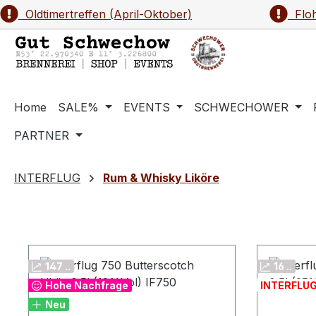
Oldtimertreffen (April-Oktober)
Floh
m Hauptinhalt springen
Zur Suche springen
Zur Hauptnavigation springen
Home
SALE%
EVENTS
SCHWECHOWER
PARTNER
INTERFLUG
Rum & Whisky Liköre
147 ..
16 ..
Hohe Nachfrage
INTERFLU
Neu