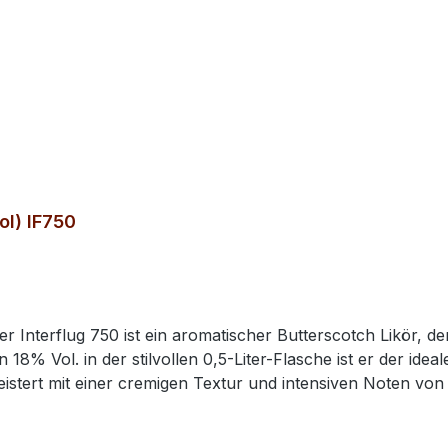
ol) IF750
Interflug 750 ist ein aromatischer Butterscotch Likör, der
8% Vol. in der stilvollen 0,5-Liter-Flasche ist er der ideale
eistert mit einer cremigen Textur und intensiven Noten v
 weichen Nuancen des enthaltenen Whiskys verleihen dem I
 Eis, als raffinierte Cocktail-Zutat oder verführerisches Ext