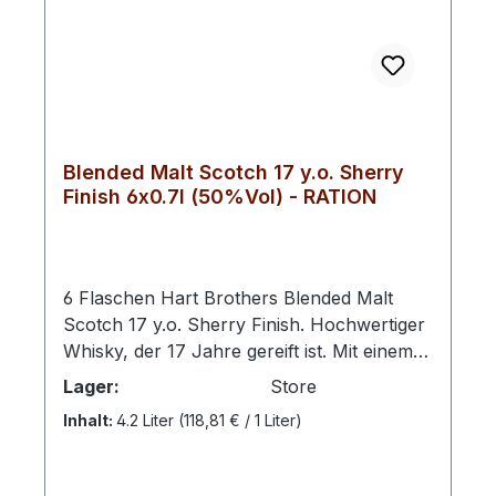
Blended Malt Scotch 17 y.o. Sherry
Finish 6x0.7l (50%Vol) - RATION
6 Flaschen Hart Brothers Blended Malt
Scotch 17 y.o. Sherry Finish. Hochwertiger
Whisky, der 17 Jahre gereift ist. Mit einem
Alkoholgehalt von 50%Vol bietet er ein
Lager:
Store
intensives Geschmackserlebnis. Diese
Inhalt:
4.2 Liter
(118,81 € / 1 Liter)
exklusive Abfüllung zeichnet sich durch
eine Nachreifung in Sherryfässern aus, die
dem Whisky eine besondere Tiefe und