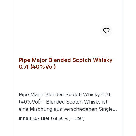
Mit 46 % vol. besitzt der Whisky die
perfekte Trinkstärke. Lebensmittel-
Unternehmer: Alberta Distillers Limited
1521 34 Ave SE AB T2G 1V9 Calgary
KanadaImporteur: HEB Heinz Eggert
GmbH & Co. KG Eppenser Weg 3 29549
Bad Bevensen Deutschland
Pipe Major Blended Scotch Whisky
0.7l (40%Vol)
Pipe Major Blended Scotch Whisky 0.7l
(40%Vol) - Blended Scotch Whisky ist
eine Mischung aus verschiedenen Single
Malt Whiskys und Grain Whiskys, die aus
Inhalt:
0.7 Liter
(28,50 € / 1 Liter)
verschiedenen Brennereien stammen.
Diese werden von einem Master Blender