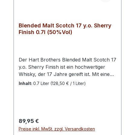
Blended Malt Scotch 17 y.o. Sherry
Finish 0.7l (50%Vol)
Der Hart Brothers Blended Malt Scotch 17
y.o. Sherry Finish ist ein hochwertiger
Whisky, der 17 Jahre gereift ist. Mit einem
Alkoholgehalt von 50%Vol bietet er ein
Inhalt:
0.7 Liter
(128,50 € / 1 Liter)
intensives Geschmackserlebnis. Diese
exklusive Abfüllung zeichnet sich durch
eine Nachreifung in Sherryfässern aus,
die dem Whisky eine besondere Tiefe und
Komplexität verleiht. Die 0,7-Liter-Flasche
Regulärer Preis:
89,95 €
wird in einer eleganten Geschenkdose
Preise inkl. MwSt. zzgl. Versandkosten
präsentiert, was sie zu einer