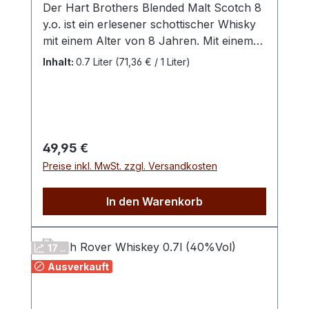
Der Hart Brothers Blended Malt Scotch 8
y.o. ist ein erlesener schottischer Whisky
mit einem Alter von 8 Jahren. Mit einem
Alkoholgehalt von 40% Volumen wird er
Inhalt:
0.7 Liter
(71,36 € / 1 Liter)
in einer 0,7 Liter Flasche angeboten.
Dieser Blended Malt Scotch zeichnet sich
durch seine ausgewogene Komplexität
und Tiefe aus, die durch die harmonische
Vermählung verschiedener Malt Whiskys
Regulärer Preis:
49,95 €
erreicht wird.Die Reifung über 8 Jahre
Preise inkl. MwSt. zzgl. Versandkosten
verleiht ihm eine angenehme Weichheit
und ein reiches Aromaprofil, das sowohl
In den Warenkorb
Kenner als auch Liebhaber hochwertiger
Scotch Whiskys zu schätzen wissen.
Alter: 8 Jahre Land: Schottland
17 ..
Ausverkauft