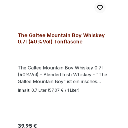
The Galtee Mountain Boy Whiskey
0.7l (40%Vol) Tonflasche
The Galtee Mountain Boy Whiskey 0.7l
(40%Vol) - Blended Irish Whiskey - "The
Galtee Mountain Boy" ist ein irisches
Whiskey-Produkt, das von 3 Counties
Inhalt:
0.7 Liter
(57,07 € / 1 Liter)
Spirits Ltd hergestellt wird. Der Whiskey ist
nach einem berühmten Lied benannt, das
die Geschichte eines Mannes aus den
Galtee Mountains in Irland erzählt. Dieser
Whiskey wird in einer Tonflasche mit
Regulärer Preis:
39,95 €