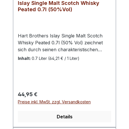
Islay Single Malt Scotch Whisky
Peated 0.7l (50%Vol)
Hart Brothers Islay Single Malt Scotch
Whisky Peated 0.7l (50% Vol) zeichnet
sich durch seinen charakteristischen
rauchigen Geschmack aus, der von der
Inhalt:
0.7 Liter
(64,21 € / 1 Liter)
Verwendung getorfter Gerste
herrührt.Dieser Whisky, abgefüllt mit
einem Alkoholgehalt von 50%,
repräsentiert die typische Islay-Tradition
und bietet ein intensives Aroma von
Regulärer Preis:
44,95 €
Torfrauch, ergänzt durch maritime Noten
Preise inkl. MwSt. zzgl. Versandkosten
und subtile Süße.Die Komplexität und
Tiefe des Whiskys spiegeln die sorgfältige
Details
Reifung und das handwerkliche Können
der Destillation wider. Ideal für Liebhaber