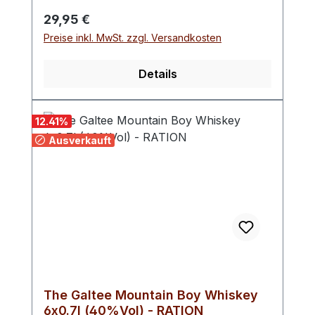
Regulärer Preis:
29,95 €
Preise inkl. MwSt. zzgl. Versandkosten
Details
12.41
%
Ausverkauft
The Galtee Mountain Boy Whiskey
6x0.7l (40%Vol) - RATION