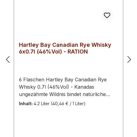
Bad Bevensen Deutschland
Hartley Bay Canadian Rye Whisky
6x0.7l (46%Vol) - RATION
6 Flaschen Hartley Bay Canadian Rye
Whisky 0.7l (46%Vol) - Kanadas
ungezähmte Wildnis bindet natürliche
Ressourcen mit kristallklarem Wasser –
Inhalt:
4.2 Liter
(40,46 € / 1 Liter)
beste Voraussetzungen für den
vielfältigen Genuss dieses Whiskys. Der
Hartley Bay Canadian Rye Whisky wurde
in der kanadischen Region Alberta unter