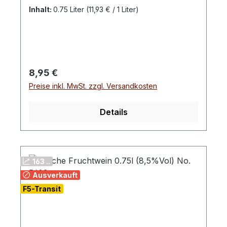
Inhalt:
0.75 Liter
(11,93 € / 1 Liter)
Regulärer Preis:
8,95 €
Preise inkl. MwSt. zzgl. Versandkosten
Details
163 ..
Ausverkauft
F5-Transit