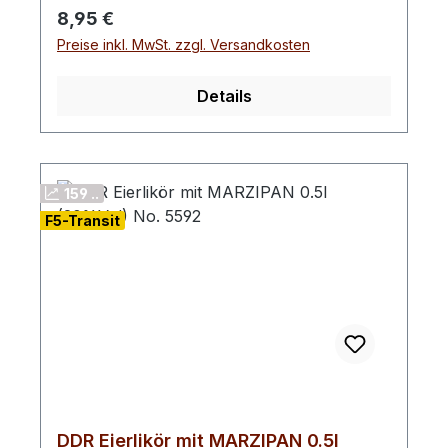
Regulärer Preis:
8,95 €
Preise inkl. MwSt. zzgl. Versandkosten
Details
159 ..
F5-Transit
DDR Eierlikör mit MARZIPAN 0.5l