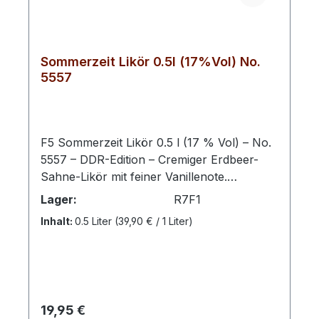
Sommerzeit Likör 0.5l (17%Vol) No.
5557
F5 Sommerzeit Likör 0.5 l (17 % Vol) – No.
5557 – DDR-Edition – Cremiger Erdbeer-
Sahne-Likör mit feiner Vanillenote.
Fruchtig, weich und angenehm süß – ein
Lager:
R7F1
sommerlicher Genuss, der an klassische
Inhalt:
0.5 Liter
(39,90 € / 1 Liter)
Eissorten und warme Sonnentage erinnert.
Mit dem F5 Sommerzeit Likör der DDR-
Edition präsentiert sich ein fruchtig-
cremiger Likör, der die Aromen reifer
Erdbeeren mit zarter Sahne und einem
Regulärer Preis:
19,95 €
Hauch Vanille vereint. Diese harmonische