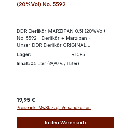
(20%Vol) No. 5592
DDR Eierlikör MARZIPAN 0.5l (20%Vol)
No. 5592 - Eierlikör + Marzipan -
Unser DDR Eierlikör ORIGINAL
5593 verfeinert mit Marzipan vereint
Lager:
R10F5
cremige Tradition mit der edlen Süße des
Inhalt:
0.5 Liter
(39,90 € / 1 Liter)
Mandelklassikers. Die samtige Konsistenz
des Eierlikörs harmoniert perfekt mit dem
feinen Aroma von Marzipan und verleiht
dieser Spezialität eine unverwechselbare,
zart-nussige Note.Ob pur, auf Eis oder als
Regulärer Preis:
19,95 €
raffiniertes Highlight in Desserts und
Preise inkl. MwSt. zzgl. Versandkosten
Backkreationen – diese Kreation verspricht
ein genussvolles Erlebnis, das
nostalgischen Charme mit einer Prise Luxus
In den Warenkorb
verbindet. Ideal für besondere Momente