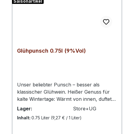
Saisonartikel
Glühpunsch 0.75l (9%Vol)
Unser beliebter Punsch – besser als
klassischer Glühwein. Heißer Genuss für
kalte Wintertage: Wärmt von innen, duftet
herrlich und versüßt den Abend zu Hause
Lager:
Store+UG
vorm knisternden Kaminfeuer. Nach
Inhalt:
0.75 Liter
(9,27 € / 1 Liter)
überlieferter Rezeptur hergestellt,
beinhaltet unser fruchtig, würziges