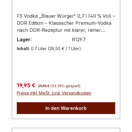
F5 Vodka „Blauer Würger“ 0,7 l (40 % Vol) –
DDR Edition – Klassischer Premium‑Vodka
nach DDR‑Rezeptur mit klarer, reiner
Struktur und fein ausgewogenem
Lager:
R12F7
Geschmack. Dieser Vodka präsentiert sich
Inhalt:
0.7 Liter
(28,50 € / 1 Liter)
kristallklar, weich im Mundgefühl und mit
dezenten Aromen von Getreide und
Gewürz – ideal pur, auf Eis oder als
hochwertige Basis für Cocktails. Der F5
Vodka „Blauer Würger“ ist ein sorgfältig
Regulärer Preis:
Verkaufspreis:
19,95 €
destillierter Vodka aus der F5‑Transit‑Reihe,
29,95 €
(33.39% gespart)
Preise inkl. MwSt. zzgl. Versandkosten
hergestellt nach traditioneller
DDR‑Rezeptur und präsentiert als limitierte
Edition. Seine Reinheit, Klarheit und sein
In den Warenkorb
harmonischer Charakter machen ihn zu
einem exzellenten Vertreter klassischer
Vodkas aus der Schwechower