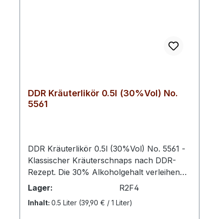
Geschmackserlebnis.Farbton:
magentaErfahre mehr..
DDR Kräuterlikör 0.5l (30%Vol) No.
5561
DDR Kräuterlikör 0.5l (30%Vol) No. 5561 -
Klassischer Kräuterschnaps nach DDR-
Rezept. Die 30% Alkoholgehalt verleihen
diesem Likör eine angenehme Intensität, die
Lager:
R2F4
perfekt ausbalanciert ist und dennoch die
Inhalt:
0.5 Liter
(39,90 € / 1 Liter)
vielschichtigen Aromen der Kräuter
hervorhebt. Dieser Likör eignet sich genau