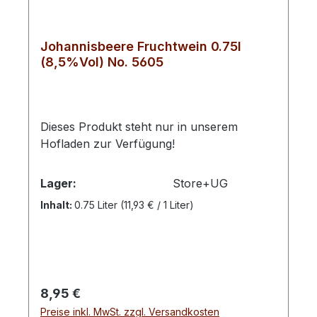
ausgewählten Mecklenburger
Kräutern.Farbton: bernstein
Johannisbeere Fruchtwein 0.75l
(8,5%Vol) No. 5605
Dieses Produkt steht nur in unserem
Hofladen zur Verfügung!
Lager:
Store+UG
Inhalt:
0.75 Liter
(11,93 € / 1 Liter)
Regulärer Preis:
8,95 €
Preise inkl. MwSt. zzgl. Versandkosten