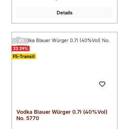
Details
83 ..
33.39
%
F5-Transit
Vodka Blauer Würger 0.7l (40%Vol)
No. 5770