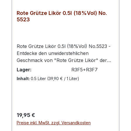
Rote Grütze Likör 0.5l (18%Vol) No.
5523
Rote Grütze Likör 0.5l (18%Vol) No.5523 -
Entdecke den unwiderstehlichen
Geschmack von "Rote Grütze Likör" der
Marke "F5-Transit"! Dieses herrliche
Lager:
R3F5+R3F7
Getränk wird dich mit seiner einzigartigen
Inhalt:
0.5 Liter
(39,90 € / 1 Liter)
Kombination aus fruchtiger Süße und
erfrischendem Charakter begeistern.Egal,
ob du ein Liebhaber von Desserts bist oder
einfach nur einen Moment puren Genusses
suchst, dieser Likör wird dich nicht
Regulärer Preis:
19,95 €
enttäuschen.Die verführerische rote Farbe
Preise inkl. MwSt. zzgl. Versandkosten
des "Rote Grütze Likörs" fängt sofort das
Auge ein und weckt Vorfreude auf den