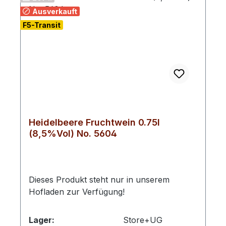
Backwaren, Desserts oder
Ausverkauft
Aromatisierungen)Technische Zwecke, z.
F5-Transit
B. zur Reinigung oder Desinfektion*
*Hinweis: Nur dort einsetzen, wo
hochprozentiger Alkohol ausdrücklich
vorgesehen ist.Sicherheitshinweise:Nicht
unverdünnt genießen – nur verdünnt oder
als Zutat verwenden
Heidelbeere Fruchtwein 0.75l
(8,5%Vol) No. 5604
Dieses Produkt steht nur in unserem
Hofladen zur Verfügung!
Lager:
Store+UG