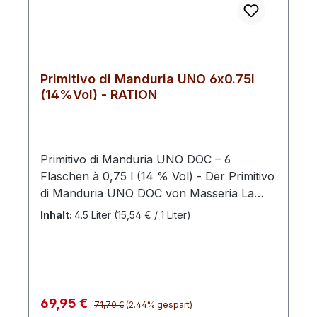
Manduria DOCAlkoholgehalt: 14 %
Vol.Inhalt: 0,75 lGeschmack: trocken bis
halbtrockenAllergene: enthält Sulfite
Primitivo di Manduria UNO 6x0.75l
(14%Vol) - RATION
Primitivo di Manduria UNO DOC – 6
Flaschen à 0,75 l (14 % Vol) - Der Primitivo
di Manduria UNO DOC von Masseria La
Volpe begeistert als charaktervoller
Inhalt:
4.5 Liter
(15,54 € / 1 Liter)
Rotwein aus Apulien mit intensiven
Fruchtaromen und einem harmonischen,
vollmundigen Geschmack. Dieses Angebot
umfasst 6 Flaschen à 0,75 l und eignet sich
ideal für Weinliebhaber, gesellige Abende
Regulärer Preis:
Verkaufspreis:
69,95 €
71,70 €
(2.44% gespart)
oder als stilvolle Geschenkidee. Im Bouquet