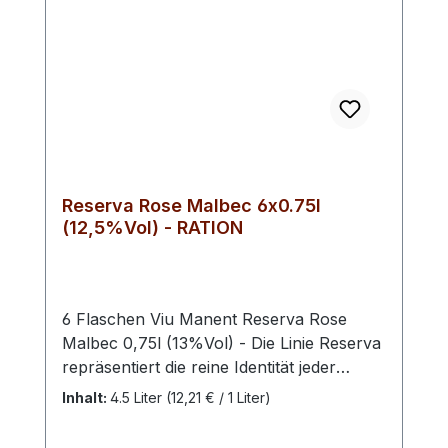
Reserva Rose Malbec 6x0.75l
(12,5%Vol) - RATION
6 Flaschen Viu Manent Reserva Rose
Malbec 0,75l (13%Vol) - Die Linie Reserva
repräsentiert die reine Identität jeder
Rebsorte. Diese Weine zeichnen sich
Inhalt:
4.5 Liter
(12,21 € / 1 Liter)
durch ihre hohe Ausstrahlung und
maximalen Fruchtausdruck voller Farbe,