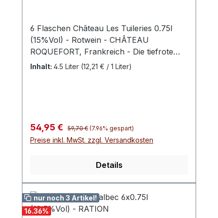
6 Flaschen Château Les Tuileries 0.75l
(15%Vol) - Rotwein - CHÂTEAU
ROQUEFORT, Frankreich - Die tiefrote
Farbe birgt Aromen von schwarzer
Inhalt:
4.5 Liter
(12,21 € / 1 Liter)
Johannisbeere und Brombeeren, reich
und geschmeidig im Mund.
Regulärer Preis:
Verkaufspreis:
54,95 €
59,70 €
(7.96% gespart)
Preise inkl. MwSt. zzgl. Versandkosten
Details
nur noch 3 Artikel!
16.36
%