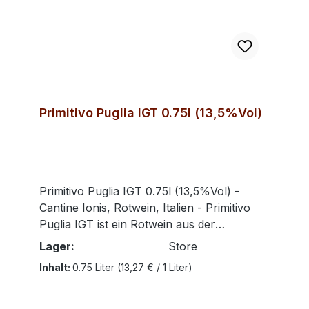
Primitivo Puglia IGT 0.75l (13,5%Vol)
Primitivo Puglia IGT 0.75l (13,5%Vol) -
Cantine Ionis, Rotwein, Italien - Primitivo
Puglia IGT ist ein Rotwein aus der
süditalienischen Region Apulien und wird
Lager:
Store
von dem Hersteller Ionis Vini produziert.
Inhalt:
0.75 Liter
(13,27 € / 1 Liter)
Der Wein besteht zu 100% aus der
Primitivo-Traube, die in der Region heimisch
ist und für ihre reichen Aromen und tiefen