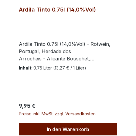
Ardila Tinto 0.75l (14,0%Vol)
Ardila Tinto 0.75l (14,0%Vol) - Rotwein,
Portugal, Herdade dos
Arrochais - Alicante Bouschet,
Alfrocheiro, Aragones, Tinta Ciada,
Inhalt:
0.75 Liter
(13,27 € / 1 Liter)
Trincadeira Abfüller / Erzeuger: Herdade
dos Arrochais Die Weinkellerei Herdade
dos Arrochais liegt in der portugiesischen
Weinbauregion Alentejo, in der Gemeinde
Amareleja. Die Kellerei ist seit 1990 in
Regulärer Preis:
9,95 €
Familienbesitz. Um die Produktionsqualität
Preise inkl. MwSt. zzgl. Versandkosten
und die Kapazität der Kellerei zu erhöhen,
investierte die Familie persönliche und
In den Warenkorb
finanzielle Ressourcen. Mit Erfolg! Durch