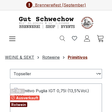
Brennereifest (September)
Zum Hauptinhalt springen
Ware
WEINE & SEKT
Rotweine
Primitivos
70 ..
Ausverkauft
Rotwein