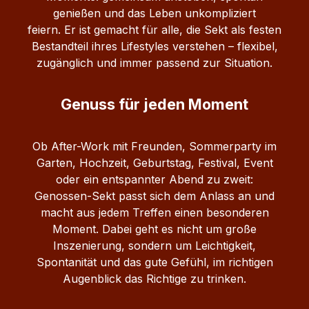
Verarbeitung bleiben die fruchtigen Aromen
genießen und das Leben unkompliziert
erhalten und prägen das harmonische
feiern.
Er ist gemacht für alle, die Sekt als festen
Geschmacksprofil dieses fruchtigen Likörs.
Bestandteil ihres Lifestyles verstehen – flexibel,
Servierempfehlung Sein volles Aroma entfaltet
zugänglich und immer passend zur Situation.
der Weinbergpfirsich‑Likör am besten leicht
gekühlt bei etwa 8–12 °C. Pur genießen Auf Eis
Genuss für jeden Moment
(„on the rocks“) Als fruchtige Cocktail‑Zutat Mit
Sekt oder Prosecco als Aperitif Produktdetails im
Überblick Inhalt: 0,5 Liter Alkoholgehalt: 22 %
Ob After-Work mit Freunden, Sommerparty im
Vol. Kategorie: Fruchtlikör Geschmack:
Garten, Hochzeit, Geburtstag, Festival, Event
Weinbergpfirsich / fruchtig‑süß Farbe:
oder ein entspannter Abend zu zweit:
Hell‑bernsteinfarben Hersteller: Schwechower
Genossen-Sekt passt sich dem Anlass an und
Obstbrennerei GmbH Herkunft:
macht aus jedem Treffen einen besonderen
Mecklenburg‑Vorpommern, Deutschland Ob
Moment.
Dabei geht es nicht um große
pur, auf Eis oder als fruchtige Zutat in Cocktails –
Inszenierung, sondern um Leichtigkeit,
der Schwechower Likör Weinbergpfirsich
Spontanität und das gute Gefühl, im richtigen
überzeugt durch sein intensives Fruchtaroma
Augenblick das Richtige zu trinken.
und seine weiche, harmonische Textur.