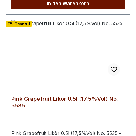
Deutschland Ob pur, als fruchtiger Aperitif oder
In den Warenkorb
als Basis für kreative Cocktails – der Likör Red
Wildberry bringt die intensiven Aromen
heimischer Wildbeeren ins Glas und sorgt zu
F5-Transit
jeder Jahreszeit für fruchtigen Genuss.
Pink Grapefruit Likör 0.5l (17,5%Vol) No.
5535
Pink Grapefruit Likör 0.5l (17,5%Vol) No. 5535 -