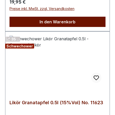
Regulärer Preis:
19,95 €
der erfrischende Geschmack machen ihn zu
Preise inkl. MwSt. zzgl. Versandkosten
einer erstklassigen Wahl für gesellige Anlässe
und besondere Momente.Farbton: rot
In den Warenkorb
35 ..
Schwechower
Likör Granatapfel 0.5l (15%Vol) No. 11623