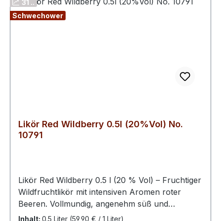
31 ..
Cocktail-Variationen im Piccolo-Format
Schwechower
Perfekt für moderne Gastgeber, die
unkomplizierte, aber stilvolle Drinks
anbieten möchten. Ein kleiner Sekt für
große Augenblicke Der Kleine Genosse
steht für eine neue, mobile Genusskultur:
spontan, flexibel und immer bereit für den
nächsten Moment. Ein Piccolo, der zeigt:
Gute Momente brauchen nicht viel – nur
den richtigen Anlass.
Likör Red Wildberry 0.5l (20%Vol) No.
10791
Likör Red Wildberry 0.5 l (20 % Vol) – Fruchtiger
Wildfruchtlikör mit intensiven Aromen roter
Beeren. Vollmundig, angenehm süß und
aromatisch – ein Likör, der die Vielfalt heimischer
Inhalt:
0.5 Liter
(59,90 € / 1 Liter)