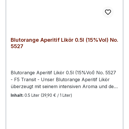
Blutorange Aperitif Likör 0.5l (15%Vol) No.
5527
Blutorange Aperitif Likör 0.5l (15%Vol) No. 5527
- F5 Transit - Unser Blutorange Aperitif Likör
überzeugt mit seinem intensiven Aroma und der
roten Farbe. Ideal für den puren Genuss oder
Inhalt:
0.5 Liter
(39,90 € / 1 Liter)
als raffinierte Zutat in Cocktails, bietet dieser
Likör eine perfekte Balance zwischen süß und
herb.Ein sehr hochwertiger Aperitif, der durch
seine Eleganz und Vielseitigkeit
besticht.Verkostungsnotiz: Seine feine Note und