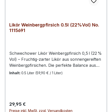
Likör Weinbergpfirsich 0.5l (22%Vol) No.
1115691
Schwechower Likör Weinbergpfirsich 0,5 l (22 %
Vol) – Fruchtig‑zarter Likör aus sonnengereiften
Weinbergpfirsichen. Die perfekte Balance aus
süßer Frucht und feiner Säure macht diesen
Inhalt:
0.5 Liter
(59,90 € / 1 Liter)
Likör zu einem ausgewogenen Genuss – ideal
pur, auf Eis oder als fruchtige Cocktail‑Zutat. Der
Schwechower Likör Weinbergpfirsich verführt
mit einem intensiven Aroma nach reifen
Pfirsichen von sonnenverwöhnten Weinbergen.
Regulärer Preis:
29,95 €
Diese fruchtige Spezialität verbindet natürliche
Preise inkl. MwSt. zzgl. Versandkosten