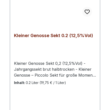
Kleiner Genosse Sekt 0.2 (12,5%Vol)
Kleiner Genosse Sekt 0,2 (12,5%Vol) -
Jahrgangssekt brut halbtrocken - Kleiner
Genosse – Piccolo Sekt für große Momente
im kleinen FormatDer Kleine Genosse ist die
Inhalt:
0.2 Liter
(19,75 € / 1 Liter)
Piccolo-Variante unserer Genossen-Sekte –
perfekt für alle, die Sekt unkompliziert,
flexibel und genau im richtigen Moment
genießen möchten. Klein im Format, groß