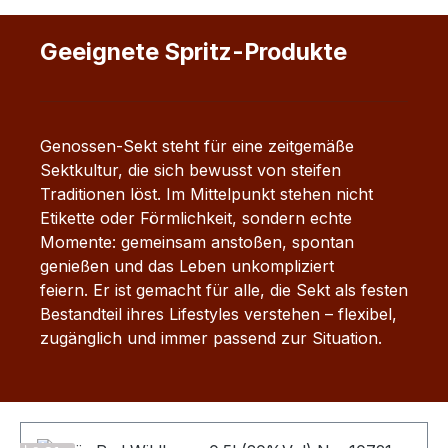
See Festival, Konzert oder Open-Air-Events
Reisen, Hotelaufenthalte oder Kurztrips
Geeignete Spritz-Produkte
Aperitif vor dem Dinner oder dem
Ausgehen Spontane Treffen mit Freunden
Praktisch, stilvoll, unkompliziert Die
Piccolo-Größe macht den Kleinen
Genossen-Sekt steht für eine zeitgemäße
Genossen zum idealen Begleiter für
Sektkultur, die sich bewusst von steifen
unterwegs und für Einzelportionen bei
Traditionen löst. Im Mittelpunkt stehen nicht
Events oder in der Gastronomie. Perfekt
Etikette oder Förmlichkeit, sondern echte
gekühlt direkt trinkfertig Keine Vorbereitung
Momente: gemeinsam anstoßen, spontan
nötig Ideal für Events, Catering und
genießen und das Leben unkompliziert
Hotellerie Praktisch für Goodie-Bags und
feiern.
Er ist gemacht für alle, die Sekt als festen
Give-aways Ideal für moderne Drink-
Bestandteil ihres Lifestyles verstehen – flexibel,
Konzepte Auch im kleinen Format lässt sich
zugänglich und immer passend zur Situation.
der Kleine Genosse vielseitig einsetzen –
besonders im Trend sind einfache, kreative
Aperitif-Ideen: Mini-Spritz-Drinks mit
Likören Schnelle Aperitif-Mixe für Partys
Produktgalerie überspringen
Kleine Signature Serves für Events Leichte