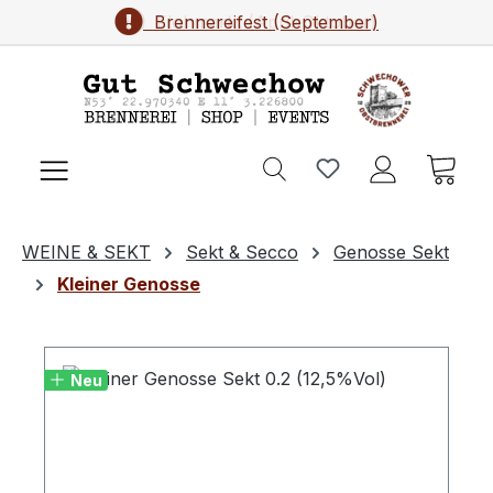
Brennereifest (September)
Zum Hauptinhalt springen
Ware
WEINE & SEKT
Sekt & Secco
Genosse Sekt
Kleiner Genosse
Neu