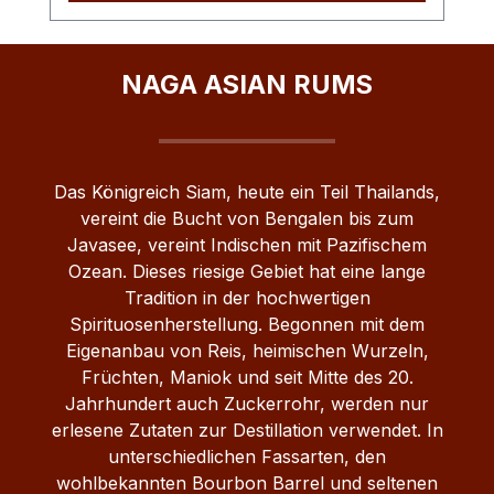
des Saint Emilion Grand 2018, aus roten
und schwarzen Früchten. Schließlich sind
Rum und Wein am Gaumen angelangt, wo
NAGA ASIAN RUMS
sie harmonisch miteinander verschmelzen.
Das Königreich Siam, heute ein Teil
Thailands, vereint die Bucht von Bengalen
bis zum Javasee, vereint Indischen
Das Königreich Siam, heute ein Teil Thailands,
mit Pazifischem Ozean. Dieses riesige
vereint die Bucht von Bengalen bis zum
Gebiet hat eine lange Tradition in der
Javasee, vereint Indischen mit Pazifischem
hochwertigen Spirituosenherstellung. Kein
Ozean. Dieses riesige Gebiet hat eine lange
Gramm Zucker Begonnen mit dem
Tradition in der hochwertigen
Eigenanbau von Reis,
Spirituosenherstellung. Begonnen mit dem
heimischen Wurzeln, Früchten, Maniok
Eigenanbau von Reis, heimischen Wurzeln,
und seit Mitte des 20. Jahrhundert auch
Früchten, Maniok und seit Mitte des 20.
Zuckerrohr, werden nur erlesene
Jahrhundert auch Zuckerrohr, werden nur
Zutaten zur Destillation verwendet. In
erlesene Zutaten zur Destillation verwendet. In
unterschiedlichen Fassarten, den
unterschiedlichen Fassarten, den
wohlbekannten Bourbon Barrel und
wohlbekannten Bourbon Barrel und seltenen
seltenen Teakholzfässern, reifen die Rums