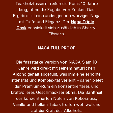
Teakholzfässern, reifen die Rums 10 Jahre
10 Jahre lang, ohne die Zugabe
lang, ohne die Zugabe von Zucker. Das
von Zucker. Das Ergebnis ist ein runder,
Ergebnis ist ein runder, jedoch würziger Naga
jedoch würziger Naga mit Tiefe und
mit Tiefe und Eleganz. Der
Naga Triple
Eleganz. Der Naga Triple Cask entwickelt
Cask
entwickelt sich zusätzlich in Sherry-
sich zusätzlich in Sherry-Fässern.
Fässern.
Importuer / Lebensmittelunternehmer:
Spirits Corner, 22 Avenue de L'Epinette,
33500 Libourne, France
NAGA FULL PROOF
Die fassstarke Version von NAGA Siam 10
Jahre wird direkt mit seinem natürlichen
Alkoholgehalt abgefüllt, was ihm eine erhöhte
Intensität und Komplexität verleiht – daher bietet
der Premium-Rum ein konzentrierteres und
kraftvolleres Geschmackserlebnis. Die Sanftheit
der konzentrierten Noten von Kokosnuss,
Vanille und hellem Tabak treffen wohlwollend
auf die Kraft des Alkohols.