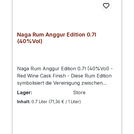
Naga Rum Anggur Edition 0.7l
(40%Vol)
Naga Rum Anggur Edition 0.7l (40%Vol) -
Red Wine Cask Finish - Diese Rum Edition
symbolisiert die Vereinigung zwischen
Bordeaux und indonesischem Rum -
Lager:
Store
Nach 18 Monaten Reife in französischen
Inhalt:
0.7 Liter
(71,36 € / 1 Liter)
Rotwein Eichenfässern wird mit Java
Reserva neu befüllt, um zwei Monaten
später in Flaschen seine Bestimmung findet.
In der Nase eine ausgewogene Balance
zwischen den würzigen Noten des Rums