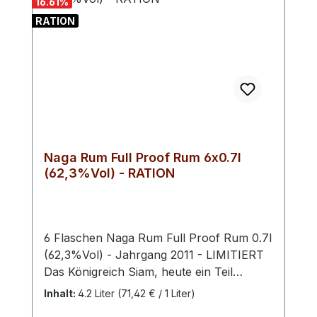
16.61
%
zunächst kräftig, bleibt aber elegant und
RATION
geschmeidig. Gewürze, heller Tabak und
Nüsse spielen dabei zusammen. Ein
weicher und runder Rum, der mit feinen
Noten von Holz und Honig verwöhnt.
Naga Rum Full Proof Rum 6x0.7l
(62,3%Vol) - RATION
6 Flaschen Naga Rum Full Proof Rum 0.7l
(62,3%Vol) - Jahrgang 2011 - LIMITIERT
Das Königreich Siam, heute ein Teil
Thailands, vereint die Bucht von Bengalen
Inhalt:
4.2 Liter
(71,42 € / 1 Liter)
bis zum Javasee, vereint Indischen