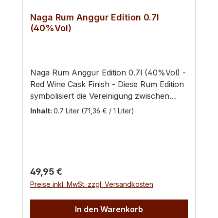
33500 Libourne, France
Naga Rum Anggur Edition 0.7l
(40%Vol)
Naga Rum Anggur Edition 0.7l (40%Vol) -
Red Wine Cask Finish - Diese Rum Edition
symbolisiert die Vereinigung zwischen
Bordeaux und indonesischem Rum -
Inhalt:
0.7 Liter
(71,36 € / 1 Liter)
Nach 18 Monaten Reife in französischen
Rotwein Eichenfässern wird mit Java
Reserva neu befüllt, um zwei Monaten
später in Flaschen seine Bestimmung
findet. In der Nase eine ausgewogene
Regulärer Preis:
49,95 €
Balance zwischen den würzigen Noten
Preise inkl. MwSt. zzgl. Versandkosten
des Rums und den fruchtigen, holzigen
des Weines. Im Mund wiederum Aromen
In den Warenkorb
von kandierten Früchten, elegante Tanine