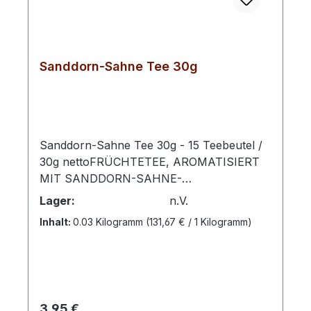
Sanddorn-Sahne Tee 30g
Sanddorn-Sahne Tee 30g - 15 Teebeutel /
30g nettoFRÜCHTETEE, AROMATISIERT
MIT SANDDORN-SAHNE-
GESCHMACKZubereitung: Pro Tasse 1
Lager:
n.V.
Aufgussbeutel mit kochendem Wasser
Inhalt:
0.03 Kilogramm
(131,67 € / 1 Kilogramm)
übergießen und 5 -10 Minuten ziehen
lassen. Sonnengereifte Sanddornbeeren
werden in diesem feinen Früchtetee
zusätzlich umhüllt von angenehm zartem
Sahne-Aroma. Dies ist ein Teegenuss zum
Regulärer Preis:
3,95 €