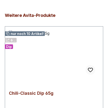
Produktgalerie überspringen
Weitere Avita-Produkte
nur noch 10 Artikel!
6 ..
Dip
Chili-Classic Dip 65g