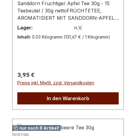
Sanddorn Fruchtiger Apfel Tee 30g - 15
Teebeutel / 30g nettoFRÜCHTETEE,
AROMATISIERT MIT SANDDORN-APFEL-
GESCHMACKZubereitung: Pro Tasse 1
Lager:
n.V.
Aufgussbeutel mit kochendem Wasser
Inhalt:
0.03 Kilogramm
(131,67 € / 1 Kilogramm)
übergießen und 5 -10 Minuten ziehen
lassen. Die Stars mit Stiel haben den
ganzen Sommer lang Sonne getankt. Die
knackig rot-gelben Äpfel sind herrlich
farbenfroh geworden und sorgen nun in
Regulärer Preis:
3,95 €
diesem leckeren Tee für einen
Preise inkl. MwSt. zzgl. Versandkosten
vollmundigen Auftritt, Sanddorn Fruchtiger
Apfel Tee schmeckt unwiderstehlich
aromatisch und verwöhnt jeden
In den Warenkorb
Genießer.Zutaten: Apfelstücke,
Hagebuttenschalen, Hibiskusblüten,
natürliches Sanddorn Aroma,
Orangenschalen, Karottenstücke,
nur noch 8 Artikel!
Sanddornbeeren, Aroma.