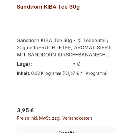
Sanddorn KIBA Tee 30g
Sanddorn KIBA Tee 30g - 15 Teebeutel /
30g nettoFRÜCHTETEE, AROMATISIERT
MIT SANDDORN KIRSCH-BANANEN-
GESCHMACKZubereitung: Pro Tasse 1
Lager:
n.V.
Aufgussbeutel mit kochendem Wasser
Inhalt:
0.03 Kilogramm
(131,67 € / 1 Kilogramm)
übergießen und 5 -10 Minuten ziehen
lassen. Die himmlisch leckere Kombination
aus feinen Bananen, fruchtigen
Wildkirschen und sonnengereiften
Sanddornbeeren verwöhnen mit einem
Regulärer Preis:
3,95 €
köstlichen Geschmack. Genießen Sie den
Preise inkl. MwSt. zzgl. Versandkosten
wunderbaren KiBa-Duft, der jeder frischen
Tasse Tee entströmt. Zutaten: Apfelstücke,
Hibiskus, süße Brombeerblätter,