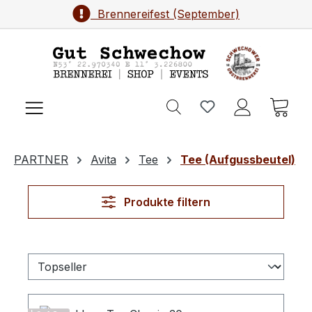
Brennereifest (September)
Zum Hauptinhalt springen
Ware
PARTNER
Avita
Tee
Tee (Aufgussbeutel)
Produkte filtern