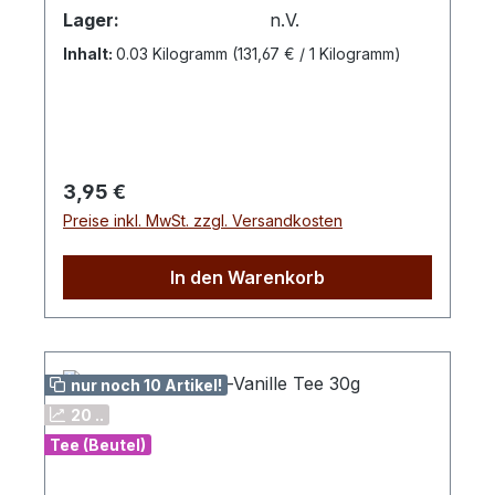
GESCHMACKZubereitung: Pro Tasse 1
Lager:
n.V.
Aufgussbeutel mit kochendem Wasser
Inhalt:
0.03 Kilogramm
(131,67 € / 1 Kilogramm)
übergießen und 5 -10 Minuten ziehen
lassen.Zutaten: Hibiskus, Apfel, süße
Brombeerblätter, Holunderbeeraroma,
natürliches Sanddornaroma,
Hagebuttenschalen, Orangenschalen,
Regulärer Preis:
3,95 €
Holunderbeeren, Karottenstücke, Rote
Preise inkl. MwSt. zzgl. Versandkosten
Beete, Sanddornbeeren
In den Warenkorb
nur noch 10 Artikel!
20 ..
Tee (Beutel)