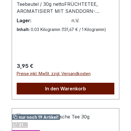
Teebeutel / 30g nettoFRÜCHTETEE,
AROMATISIERT MIT SANDDORN-
CRANBERRY-GESCHMACK Zubereitung:
Lager:
n.V.
Pro Tasse 1 Aufgussbeutel mit kochendem
Inhalt:
0.03 Kilogramm
(131,67 € / 1 Kilogramm)
Wasser übergießen und 5 -10 Minuten
ziehen lassen. Zutaten: Hibiskus, Apfel,
süße Brombeerblätter, Cranberryaroma,
Cranberrysaftkonzentrat, natürliches
Sanddornaroma, Hagebuttenschalen,
Regulärer Preis:
3,95 €
Vanillepulver, Bio-Cranberrys,
Preise inkl. MwSt. zzgl. Versandkosten
Sanddornbeeren
In den Warenkorb
nur noch 19 Artikel!
21 ..