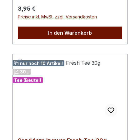
Aroma, Sanddornbeeren
Regulärer Preis:
3,95 €
Preise inkl. MwSt. zzgl. Versandkosten
In den Warenkorb
nur noch 10 Artikel!
30 ..
Tee (Beutel)