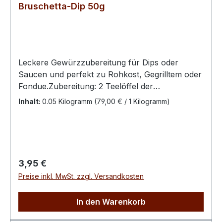
Bruschetta-Dip 50g
Leckere Gewürzzubereitung für Dips oder
Saucen und perfekt zu Rohkost, Gegrilltem oder
Fondue.Zubereitung: 2 Teelöffel der
Gewürzzubereitung mit 250 g Quark, Joghurt
Inhalt:
0.05 Kilogramm
(79,00 € / 1 Kilogramm)
oder Sour Cream verrühren. Bei Bedarf mit
etwas Milch verdünnen. Fertig zum
Dippen!Zutaten: Tomaten, Basilikum, Oregano,
Meersalz, Paprika, Pfeffer, Knoblauch
Regulärer Preis:
3,95 €
Preise inkl. MwSt. zzgl. Versandkosten
In den Warenkorb