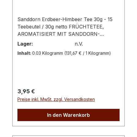
Sanddorn Erdbeer-Himbeer Tee 30g - 15
Teebeutel / 30g netto FRÜCHTETEE,
AROMATISIERT MIT SANDDORN-
ERDBEER-HIMBEER-
Lager:
n.V.
GESCHMACKZubereitung: Pro Tasse 1
Inhalt:
0.03 Kilogramm
(131,67 € / 1 Kilogramm)
Aufgussbeutel mit kochendem Wasser
übergießen und 5 -10 Minuten ziehen
lassen.Zutaten: Apfelstücke,
Hagebuttenschalen, Hibiskusblüten,
natürliches Sanddorn Aroma,
Regulärer Preis:
3,95 €
Orangenschalen, Karottenstücke,
Preise inkl. MwSt. zzgl. Versandkosten
Sanddornbeeren, AromaDiese Mischung
kombiniert die leichte Säure des Sanddorns
mit der süßen Fruchtigkeit von Erdbeeren
In den Warenkorb
und Himbeeren. Der Tee bietet ein rundes,
beeriges Aroma und eignet sich ideal für
jede Jahreszeit.