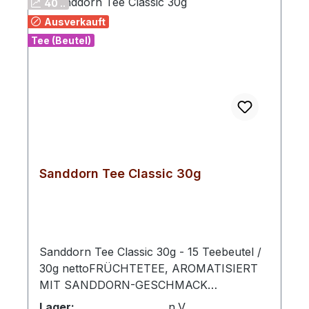
40 ..
Ausverkauft
Tee (Beutel)
Sanddorn Tee Classic 30g
Sanddorn Tee Classic 30g - 15 Teebeutel /
30g nettoFRÜCHTETEE, AROMATISIERT
MIT SANDDORN-GESCHMACK
Zubereitung: Pro Tasse 1 Aufgussbeutel mit
Lager:
n.V.