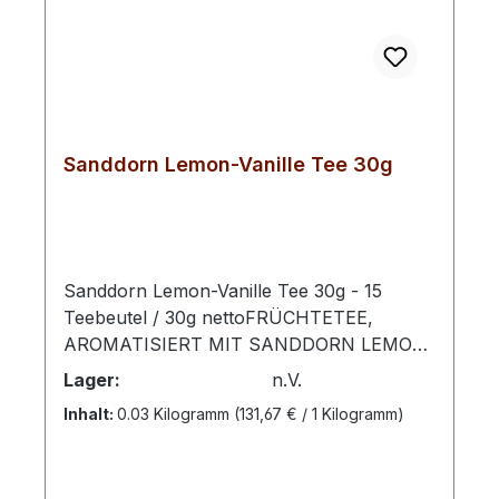
Sanddorn Lemon-Vanille Tee 30g
Sanddorn Lemon-Vanille Tee 30g - 15
Teebeutel / 30g nettoFRÜCHTETEE,
AROMATISIERT MIT SANDDORN LEMON-
VANILLE-GESCHMACKZubereitung: Pro
Lager:
n.V.
Tasse 1 Aufgussbeutel mit kochendem
Inhalt:
0.03 Kilogramm
(131,67 € / 1 Kilogramm)
Wasser übergießen und 5 -10 Minuten
ziehen lassen.Aller guten Dinge sind drei:
sonnengereifte Sanddornbeeren, saftige