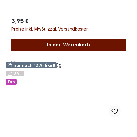
Dippen!Zutaten: Knoblauch, Karotten, Zwiebeln,
Paprika rot, Petersilie, Liebstöckelblätter,
Sanddornbeeren
Regulärer Preis:
3,95 €
Preise inkl. MwSt. zzgl. Versandkosten
In den Warenkorb
nur noch 12 Artikel!
26 ..
Dip