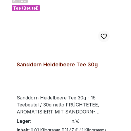
12 ..
Tee (Beutel)
Sanddorn Heidelbeere Tee 30g
Sanddorn Heidelbeere Tee 30g - 15
Teebeutel / 30g netto FRÜCHTETEE,
AROMATISIERT MIT SANDDORN-
HEIDELBEERE-GESCHMACKZubereitung:
Lager:
n.V.
Pro Tasse 1 Aufgussbeutel mit kochendem
Inhalt:
0.03 Kilogramm
(131,67 € / 1 Kilogramm)