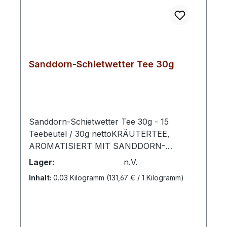
Sanddorn-Schietwetter Tee 30g
Sanddorn-Schietwetter Tee 30g - 15
Teebeutel / 30g nettoKRÄUTERTEE,
AROMATISIERT MIT SANDDORN-
GESCHMACK Zubereitung: Pro Tasse 1
Lager:
n.V.
Aufgussbeutel mit kochendem Wasser
Inhalt:
0.03 Kilogramm
(131,67 € / 1 Kilogramm)
übergießen und 5 -10 Minuten ziehen
lassen. Zutaten: Rooibos, Melisse, süße
Brombeerblätter, Anis, Fenchel,
Orangenschalen, natürliches Sanddorn-