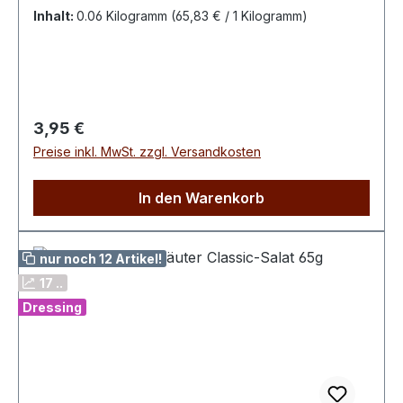
EL Öl und 2 EL Aceto Balsamico verrühren,
Inhalt:
0.06 Kilogramm
(65,83 € / 1 Kilogramm)
nach Bedarf mit Salz und Pfeffer würzen.TIPP:
Mit Mozzarella, Basilikum oder Pinienkernen
verfeinern!Zutaten: Petersilie, Schnittlauch,
Zwiebeln, Paprika rot, Dillspitzen, Pastinaken,
Liebstöckelblätter, Karotten
Regulärer Preis:
3,95 €
Preise inkl. MwSt. zzgl. Versandkosten
In den Warenkorb
nur noch 12 Artikel!
17 ..
Dressing