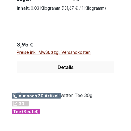
kochendem Wasser übergießen und 5 -10
Inhalt:
0.03 Kilogramm
(131,67 € / 1 Kilogramm)
Minuten ziehen lassen.Zutaten:
Apfelstücke, Hibiskusblüten,
Orangenschalen, Karottenstücke,
Hagebuttenschalen,
natürliches Sanddornaroma,
Regulärer Preis:
3,95 €
Sanddornbeeren,
Preise inkl. MwSt. zzgl. Versandkosten
Sonnenblumenblüten.Der Sanddorn Classic
Tee ist eine harmonische
Früchteteemischung mit fruchtig-
Details
säuerlicher Sanddornnote. Die Kombination
aus Apfel, Hibiskus und Sanddornbeeren
sorgt für ein ausgewogenes, intensives
Geschmackserlebnis, das sowohl heiß als
nur noch 30 Artikel!
auch kalt überzeugt.
30 ..
Tee (Beutel)