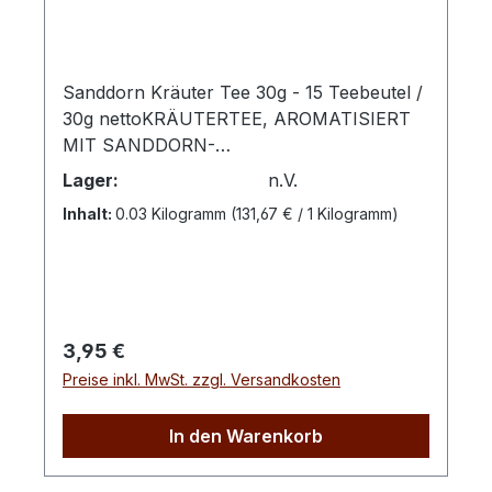
Sanddorn Kräuter Tee 30g - 15 Teebeutel /
30g nettoKRÄUTERTEE, AROMATISIERT
MIT SANDDORN-
GESCHMACKZubereitung: Pro Tasse 1
Lager:
n.V.
Aufgussbeutel mit kochendem Wasser
Inhalt:
0.03 Kilogramm
(131,67 € / 1 Kilogramm)
übergießen und 5 -10 Minuten ziehen
lassen. Zutaten: Apfel, süße
Brombeerblätter, Zitronengras, Grüner
Rooibos, Hibiskus, Erdbeerblätter,
Zichorienwurzel geröstet, Melisse,
Regulärer Preis:
3,95 €
Sanddornbeeren, natürliches
Preise inkl. MwSt. zzgl. Versandkosten
Sanddornaroma, Vanillearoma,
Himbeeraroma
In den Warenkorb