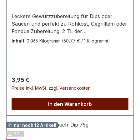
Leckere Gewürzzubereitung für Dips oder
Saucen und perfekt zu Rohkost, Gegrilltem oder
Fondue.Zubereitung: 2 TL der
Gewürzzubereitung mit 250 g Quark, Joghurt
Inhalt:
0.065 Kilogramm
(60,77 € / 1 Kilogramm)
oder Sour Cream verrühren. Bei Bedarf mit
etwas Milch verdünnen. Fertig zum
Dippen!Zutaten: Chilis, Knoblauch, Zwiebeln,
Petersilie
Regulärer Preis:
3,95 €
Preise inkl. MwSt. zzgl. Versandkosten
In den Warenkorb
nur noch 12 Artikel!
27 ..