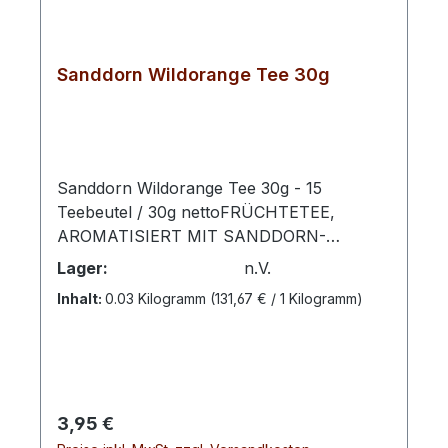
Sanddorn Wildorange Tee 30g
Sanddorn Wildorange Tee 30g - 15
Teebeutel / 30g nettoFRÜCHTETEE,
AROMATISIERT MIT SANDDORN-
WILDORANGEN-GESCHMACK
Lager:
n.V.
Zubereitung: Pro Tasse 1 Aufgussbeutel mit
Inhalt:
0.03 Kilogramm
(131,67 € / 1 Kilogramm)
kochendem Wasser übergießen und 5 -10
Minuten ziehen lassen. Zutaten:
Apfelstücke, Brombeerblätter,
Säuerungsmittel: Citronensäure,
Apfelsäure, Zichorienwurzel geröstet,
Regulärer Preis:
3,95 €
Orangensaftkonzentrat, Orangenaroma,