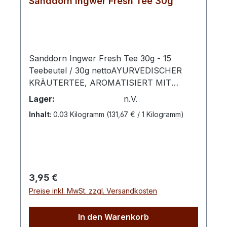
Sanddorn Ingwer Fresh Tee 30g
Sanddorn Ingwer Fresh Tee 30g - 15
Teebeutel / 30g nettoAYURVEDISCHER
KRÄUTERTEE, AROMATISIERT MIT
SANDDORN-INGWER-LEMON-
Lager:
n.V.
GESCHMACK Zubereitung: Pro Tasse 1
Inhalt:
0.03 Kilogramm
(131,67 € / 1 Kilogramm)
Aufgussbeutel mit kochendem Wasser
übergießen und 5 -10 Minuten ziehen
lassen. Zutaten: Ingwer, Zitronengras,
Zitronenschalen, Hagebuttenschalen,
Süssholzwurzel, Krauseminze, Aroma,
Regulärer Preis:
3,95 €
Sanddornbeeren
Preise inkl. MwSt. zzgl. Versandkosten
In den Warenkorb