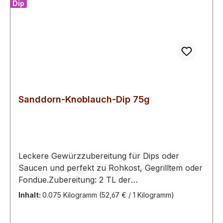
Dip
Sanddorn-Knoblauch-Dip 75g
Leckere Gewürzzubereitung für Dips oder
Saucen und perfekt zu Rohkost, Gegrilltem oder
Fondue.Zubereitung: 2 TL der
Gewürzzubereitung mit 250 g Quark, Joghurt
Inhalt:
0.075 Kilogramm
(52,67 € / 1 Kilogramm)
oder Sour Cream verrühren. Bei Bedarf mit
etwas Milch verdünnen. Fertig zum