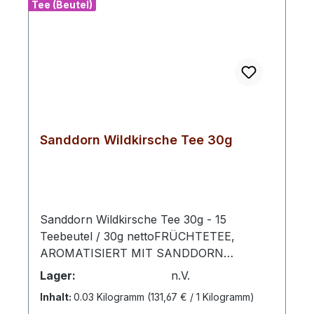
Tee (Beutel)
Sanddorn Wildkirsche Tee 30g
Sanddorn Wildkirsche Tee 30g - 15
Teebeutel / 30g nettoFRÜCHTETEE,
AROMATISIERT MIT SANDDORN
WILDKIRSCH-GESCHMACKZubereitung:
Lager:
n.V.
Pro Tasse 1 Aufgussbeutel mit kochendem
Inhalt:
0.03 Kilogramm
(131,67 € / 1 Kilogramm)
Wasser übergießen und 5 -10 Minuten