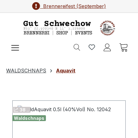
Brennereifest (September)
Zum Hauptinhalt springen
Ware
WALDSCHNAPS
Aquavit
38 ..
Waldschnaps