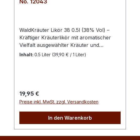
No. 12043
WaldKräuter Likör 38 0.5l (38% Vol) –
Kräftiger Kräuterlikör mit aromatischer
Vielfalt ausgewählter Kräuter und
Gewürze. Würzig, vollmundig und
Inhalt:
0.5 Liter
(39,90 € / 1 Liter)
angenehm rund im Geschmack. Ein
charakterstarker Likör für Genießer
klassischer Kräuterspirituosen – pur, leicht
gekühlt oder als kräftiger Digestif ein
besonderer Genuss. Mit dem WaldKräuter
Regulärer Preis:
19,95 €
Likör 38 der Schwechower Obstbrennerei
Preise inkl. MwSt. zzgl. Versandkosten
präsentiert sich ein aromatisch intensiver
Kräuterlikör mit norddeutschem
In den Warenkorb
Charakter. Hergestellt in Mecklenburg-
Vorpommern, vereint diese Spirituose
ausgewählte Kräuter und Gewürze zu