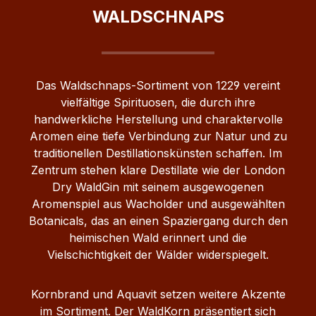
einer kraftvollen, harmonisch
WALDSCHNAPS
abgestimmten Komposition. Bereits in der
Nase entfalten sich würzige
Kräuteraromen mit feinen Gewürznoten.
Am Gaumen zeigt sich der Likör kräftig,
Das Waldschnaps‑Sortiment von 1229 vereint
aromatisch und zugleich angenehm rund.
vielfältige Spirituosen, die durch ihre
Mit einem Alkoholgehalt von 38 % Vol.
handwerkliche Herstellung und charaktervolle
besitzt er eine markante Struktur, bleibt
Aromen eine tiefe Verbindung zur Natur und zu
jedoch ausgewogen und harmonisch im
traditionellen Destillationskünsten schaffen. Im
Geschmack. Kräftiges Kräuteraroma
Zentrum stehen klare Destillate wie der London
Vielschichtige Gewürznoten Harmonisch
Dry WaldGin mit seinem ausgewogenen
abgestimmte Süße Langer, würziger
Aromenspiel aus Wacholder und ausgewählten
Abgang Handwerkliche Herstellung Die
Botanicals, das an einen Spaziergang durch den
Herstellung erfolgt nach traditioneller
heimischen Wald erinnert und die
Brennkunst unter Verwendung
Vielschichtigkeit der Wälder widerspiegelt.
ausgewählter Kräuter und Gewürze.
Durch eine sorgfältige Abstimmung der
Zutaten sowie eine schonende
Kornbrand und Aquavit setzen weitere Akzente
Verarbeitung entsteht ein charaktervoller
im Sortiment. Der WaldKorn präsentiert sich