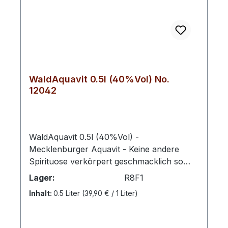
WaldAquavit 0.5l (40%Vol) No.
12042
WaldAquavit 0.5l (40%Vol) -
Mecklenburger Aquavit - Keine andere
Spirituose verkörpert geschmacklich so
sehr den Geist des Nordens wie der
Lager:
R8F1
Aquavit. Langsam und schonend gebrannt
Inhalt:
0.5 Liter
(39,90 € / 1 Liter)
aus Kümmel und Dillsamen zeichnet sich
unser Waldschnaps Aquavit durch seinen
besonders sanften und süß-würzigen