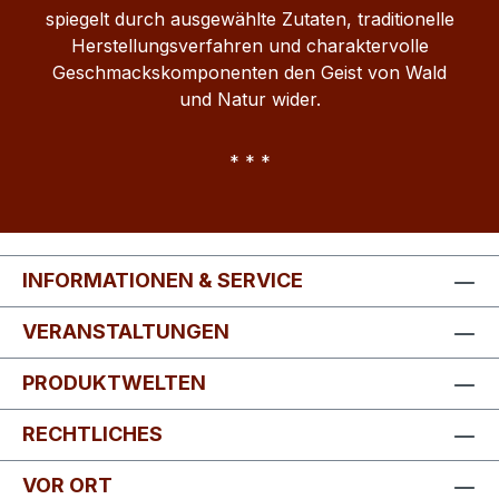
spiegelt durch ausgewählte Zutaten, traditionelle
WaldKräuter Likör 38 überzeugt durch
Herstellungsverfahren und charaktervolle
seine würzige Aromatik und seine
Geschmackskomponenten den Geist von Wald
handwerkliche Herkunft aus
und Natur wider.
Norddeutschland.
* * *
INFORMATIONEN & SERVICE
VERANSTALTUNGEN
PRODUKTWELTEN
RECHTLICHES
VOR ORT