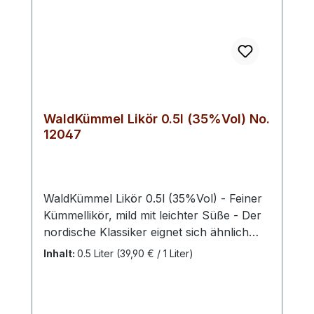
WaldKümmel Likör 0.5l (35%Vol) No.
12047
WaldKümmel Likör 0.5l (35%Vol) - Feiner
Kümmellikör, mild mit leichter Süße - Der
nordische Klassiker eignet sich ähnlich
unserem Waldaquavit hervorragend als
Inhalt:
0.5 Liter
(39,90 € / 1 Liter)
Digestif nach einem deftigen Essen oder
als kleiner Absacker für zwischendurch.
Unser Kümmel wird entweder kalt