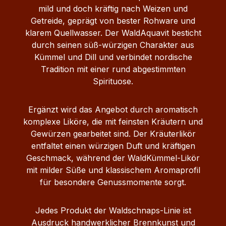
Kräuterlikör mit ausgewogener Balance
mild und doch kräftig nach Weizen und
zwischen Würze, Süße und Intensität.
Getreide, geprägt von bester Rohware und
Servierempfehlung Sein volles Aroma
klarem Quellwasser. Der WaldAquavit besticht
entfaltet der WaldKräuter Likör bei einer
durch seinen süß‑würzigen Charakter aus
Serviertemperatur von etwa 10–14 °C. Pur
Kümmel und Dill und verbindet nordische
bei Zimmertemperatur oder leicht gekühlt
Tradition mit einer rund abgestimmten
Als kräftiger Digestif nach dem Essen In
Spirituose.
rustikalen Cocktail- oder Longdrink-
Variationen Für Liebhaber klassischer
Ergänzt wird das Angebot durch aromatisch
Kräuterspirituosen Produktdetails im
komplexe Liköre, die mit feinsten Kräutern und
Überblick Inhalt: 0,5 Liter Alkoholgehalt:
Gewürzen gearbeitet sind. Der Kräuterlikör
38 % Vol. Kategorie: Kräuterlikör
entfaltet einen würzigen Duft und kräftigen
Geschmack: würzig, aromatische Kräuter
Geschmack, während der WaldKümmel‑Likör
und Gewürze Farbe: Dunkelbraun
mit milder Süße und klassischem Aromaprofil
Herkunft: Mecklenburg-Vorpommern,
für besondere Genussmomente sorgt.
Deutschland Ob als kräftiger Digestif,
aromatische Spezialität für gesellige
Jedes Produkt der Waldschnaps‑Linie ist
Abende oder als Geschenk für Liebhaber
Ausdruck handwerklicher Brennkunst und
traditioneller Kräuterspirituosen – der