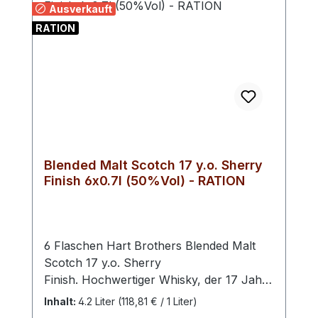
Ausverkauft
RATION
Blended Malt Scotch 17 y.o. Sherry
Finish 6x0.7l (50%Vol) - RATION
6 Flaschen Hart Brothers Blended Malt
Scotch 17 y.o. Sherry
Finish. Hochwertiger Whisky, der 17 Jahre
gereift ist. Mit einem Alkoholgehalt von
Inhalt:
4.2 Liter
(118,81 € / 1 Liter)
50%Vol bietet er ein intensives