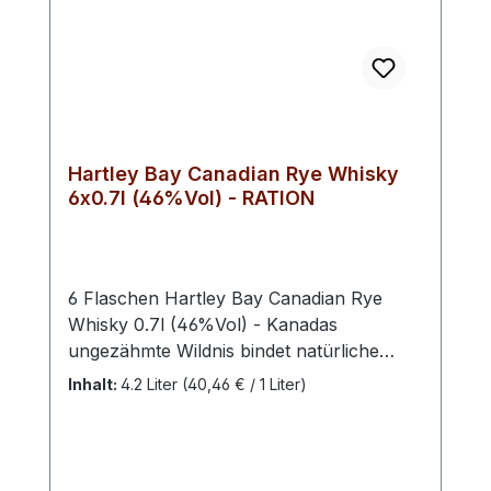
Hartley Bay Canadian Rye Whisky
6x0.7l (46%Vol) - RATION
6 Flaschen Hartley Bay Canadian Rye
Whisky 0.7l (46%Vol) - Kanadas
ungezähmte Wildnis bindet natürliche
Ressourcen mit kristallklarem Wasser –
Inhalt:
4.2 Liter
(40,46 € / 1 Liter)
beste Voraussetzungen für den
vielfältigen Genuss dieses Whiskys. Der
Hartley Bay Canadian Rye Whisky wurde
in der kanadischen Region Alberta unter