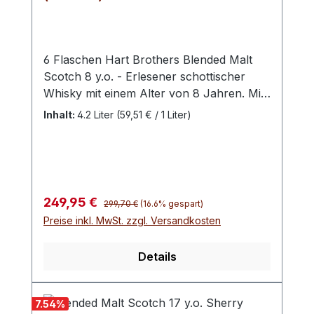
6 Flaschen Hart Brothers Blended Malt
Scotch 8 y.o. - Erlesener schottischer
Whisky mit einem Alter von 8 Jahren. Mit
einem Alkoholgehalt von 40% Volumen
Inhalt:
4.2 Liter
(59,51 € / 1 Liter)
wird er in einer 0,7 Liter Flasche
angeboten. Dieser Blended Malt Scotch
zeichnet sich durch seine ausgewogene
Komplexität und Tiefe aus, die durch die
harmonische Vermählung verschiedener
Regulärer Preis:
Verkaufspreis:
249,95 €
299,70 €
(16.6% gespart)
Malt Whiskys erreicht wird.Die Reifung
Preise inkl. MwSt. zzgl. Versandkosten
über 8 Jahre verleiht ihm eine angenehme
Weichheit und ein reiches Aromaprofil,
Details
das sowohl Kenner als auch Liebhaber
hochwertiger Scotch Whiskys zu
schätzen wissen.Alter: 8 JahreLand:
7.54
%
Schottland