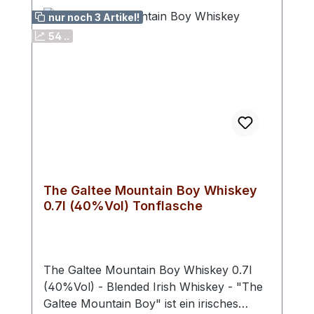
Das Double Matured Reifeverfahren
nur noch 3 Artikel!
macht den Hartley Bay Canadian Rye
54 ..
Whisky weich, aromatisch und vielfältig.
Mit 46 % vol. besitzt der Whisky die
perfekte Trinkstärke. Lebensmittel-
Unternehmer: Alberta Distillers Limited
1521 34 Ave SE AB T2G 1V9 Calgary
KanadaImporteur: HEB Heinz Eggert
GmbH & Co. KG Eppenser Weg 3 29549
Bad Bevensen Deutschland
The Galtee Mountain Boy Whiskey
0.7l (40%Vol) Tonflasche
The Galtee Mountain Boy Whiskey 0.7l
(40%Vol) - Blended Irish Whiskey - "The
Galtee Mountain Boy" ist ein irisches