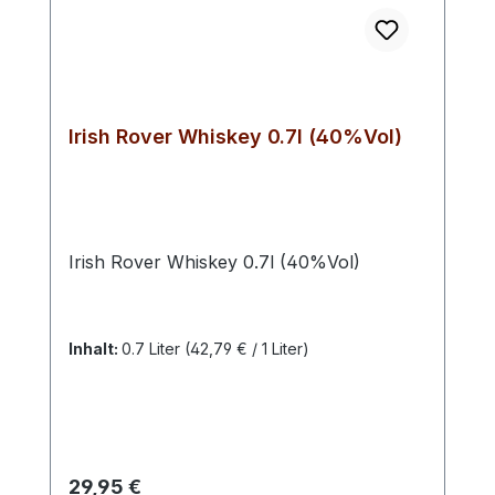
Irish Rover Whiskey 0.7l (40%Vol)
Irish Rover Whiskey 0.7l (40%Vol)
Inhalt:
0.7 Liter
(42,79 € / 1 Liter)
Regulärer Preis:
29,95 €