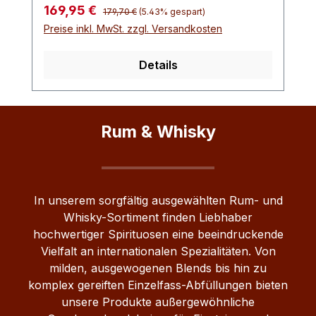
Verwendung von 100 % Roggen und
Regulärer Preis:
Verkaufspreis:
169,95 €
179,70 €
(5.43% gespart)
Rocky- Mountains Quellwasser
Preise inkl. MwSt. zzgl. Versandkosten
destilliert.Die erste Alterung erfolgte für 3
Jahre in ehemaligen Bourbon Barrels.
Details
Anschließend reifte der Whisky für zwei
weitere Jahre in Caribbean Rum Casks.
Das Double Matured Reifeverfahren
macht den Hartley Bay Canadian Rye
Rum & Whisky
Whisky weich, aromatisch und vielfältig.
Mit 46 % vol. besitzt der Whisky die
perfekte Trinkstärke.Lebensmittel-
Unternehmer: Alberta Distillers Limited
In unserem sorgfältig ausgewählten Rum- und
1521 34 Ave SE AB T2G 1V9 Calgary
Whisky-Sortiment finden Liebhaber
KanadaImporteur: HEB Heinz Eggert
hochwertiger Spirituosen eine beeindruckende
GmbH & Co. KG Eppenser Weg 3 29549
Vielfalt an internationalen Spezialitäten. Von
Bad Bevensen Deutschland
milden, ausgewogenen Blends bis hin zu
komplex gereiften Einzelfass-Abfüllungen bieten
unsere Produkte außergewöhnliche