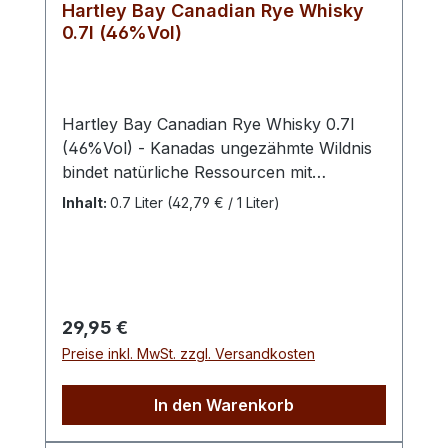
Hartley Bay Canadian Rye Whisky
0.7l (46%Vol)
Hartley Bay Canadian Rye Whisky 0.7l
(46%Vol) - Kanadas ungezähmte Wildnis
bindet natürliche Ressourcen mit
kristallklarem Wasser – beste
Inhalt:
0.7 Liter
(42,79 € / 1 Liter)
Voraussetzungen für den vielfältigen
Genuss dieses Whiskys. Der Hartley Bay
Canadian Rye Whisky wurde in der
kanadischen Region Alberta unter
Verwendung von 100 % Roggen und
Regulärer Preis:
29,95 €
Rocky- Mountains Quellwasser
Preise inkl. MwSt. zzgl. Versandkosten
destilliert.Die erste Alterung erfolgte für 3
Jahre in ehemaligen Bourbon Barrels.
In den Warenkorb
Anschließend reifte der Whisky für zwei
weitere Jahre in Caribbean Rum Casks.