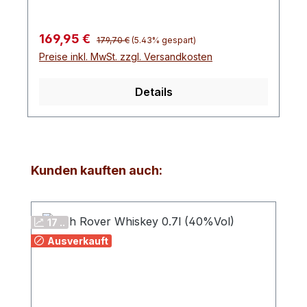
Regulärer Preis:
Verkaufspreis:
169,95 €
179,70 €
(5.43% gespart)
Preise inkl. MwSt. zzgl. Versandkosten
Details
Produktgalerie überspringen
Kunden kauften auch:
17 ..
Ausverkauft