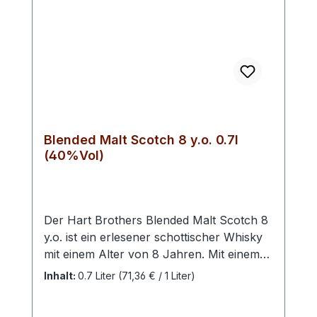
Blended Malt Scotch 8 y.o. 0.7l
(40%Vol)
Der Hart Brothers Blended Malt Scotch 8
y.o. ist ein erlesener schottischer Whisky
mit einem Alter von 8 Jahren. Mit einem
Alkoholgehalt von 40% Volumen wird er
Inhalt:
0.7 Liter
(71,36 € / 1 Liter)
in einer 0,7 Liter Flasche angeboten.
Dieser Blended Malt Scotch zeichnet sich