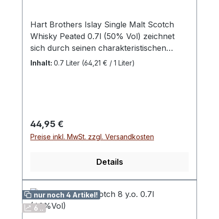
Hart Brothers Islay Single Malt Scotch
Whisky Peated 0.7l (50% Vol) zeichnet
sich durch seinen charakteristischen
rauchigen Geschmack aus, der von der
Inhalt:
0.7 Liter
(64,21 € / 1 Liter)
Verwendung getorfter Gerste
herrührt.Dieser Whisky, abgefüllt mit
einem Alkoholgehalt von 50%,
repräsentiert die typische Islay-Tradition
und bietet ein intensives Aroma von
Regulärer Preis:
44,95 €
Torfrauch, ergänzt durch maritime Noten
Preise inkl. MwSt. zzgl. Versandkosten
und subtile Süße.Die Komplexität und
Tiefe des Whiskys spiegeln die sorgfältige
Details
Reifung und das handwerkliche Können
der Destillation wider. Ideal für Liebhaber
kräftiger und rauchiger Whiskys, die einen
nur noch 4 Artikel!
authentischen Islay-Genuss suchen. Land:
6 ..
Schottland