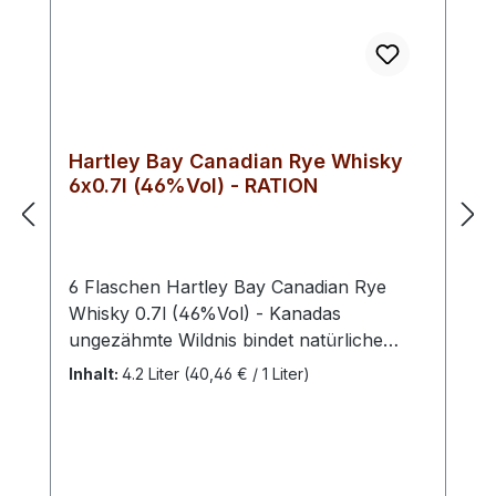
Hartley Bay Canadian Rye Whisky
6x0.7l (46%Vol) - RATION
6 Flaschen Hartley Bay Canadian Rye
Whisky 0.7l (46%Vol) - Kanadas
ungezähmte Wildnis bindet natürliche
Ressourcen mit kristallklarem Wasser –
Inhalt:
4.2 Liter
(40,46 € / 1 Liter)
beste Voraussetzungen für den
vielfältigen Genuss dieses Whiskys. Der
Hartley Bay Canadian Rye Whisky wurde
in der kanadischen Region Alberta unter