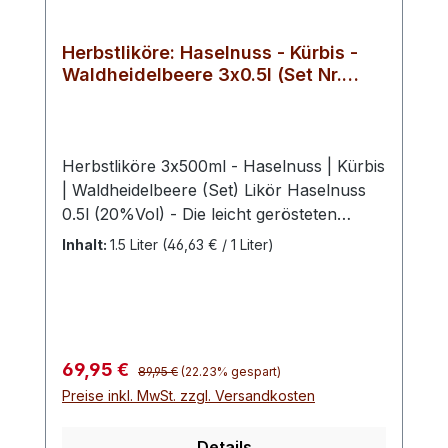
eleganten, fruchtigen und aromatischen
Persönlichkeit. Ein wahrer Beeren-Zauber.
Herbstliköre: Haselnuss - Kürbis -
Waldheidelbeere 3x0.5l (Set Nr.
15150)
Herbstliköre 3x500ml - Haselnuss | Kürbis
| Waldheidelbeere (Set) Likör Haselnuss
0.5l (20%Vol) - Die leicht gerösteten
Haselnüsse machen unseren
Inhalt:
1.5 Liter
(46,63 € / 1 Liter)
Haselnusslikör besonders mild und lecker.
Dieser wird durch den Geschmack von
gerösteten Haselnüssen und ein wenig
Schokolade zu einem ganz besonderem
Geschmackserlebnis für alle
Regulärer Preis:
Verkaufspreis:
69,95 €
89,95 €
(22.23% gespart)
Nussliebhaber. Likör Kürbis 0.5l (16%Vol)
Preise inkl. MwSt. zzgl. Versandkosten
- Der Schwechower Likör Kürbis
verbindet den aromatischen Hokkaido-
Details