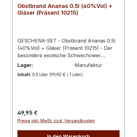
Obstbrand Ananas 0.5l (40%Vol) +
Gläser (Präsent 10215)
GESCHENK-SET - Obstbrand Ananas 0.5l
(40%Vol) + Gläser (Präsent 10215) - Der
besondere exotische Schwechower
Obstbrand Ananas überzeugt in bester
Lager:
Manufaktur
Qualität. Die himmlisch fruchtigen
Inhalt:
0.5 Liter
(99,90 € / 1 Liter)
Eigenschaften der Ananas animieren die
Sinne und tragen das Exotische direkt an
den Gaumen. Nur 8 Kilometer von den
Palmenstränden der Karibischen Küste
wachsen unsere Ananasse für die
Regulärer Preis:
49,95 €
Schwechower Brennereimanufaktur
Preise inkl. MwSt. zzgl. Versandkosten
inmitten der fruchtbaren Böden Costa
Ricas. Die Ananas ist eine der beliebtesten
tropischen Früchte. Sie schmeckt
In den Warenkorb