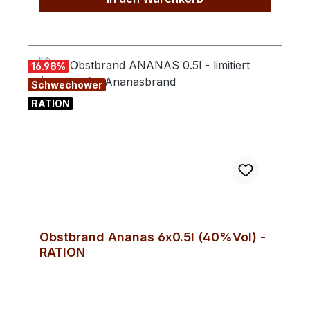
erfrischend und aromatisch und verleiht
unserem Schwechower Obstbrand
Ananas den bei vielen Kunden beliebten
Geschmack.
16.98
%
Schwechower
RATION
Obstbrand Ananas 6x0.5l (40%Vol) -
RATION