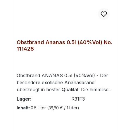
Obstbrand Ananas 0.5l (40%Vol) No.
111428
Obstbrand ANANAS 0.5l (40%Vol) - Der
besondere exotische Ananasbrand
überzeugt in bester Qualität. Die himmlisch
fruchtigen Eigenschaften der Ananas
Lager:
R31F3
animieren die Sinne und tragen das
Inhalt:
0.5 Liter
(39,90 € / 1 Liter)
Exotische direkt an den Gaumen.Nur 8
Kilometer von den Palmenstränden der
Karibischen Küste wachsen unsere