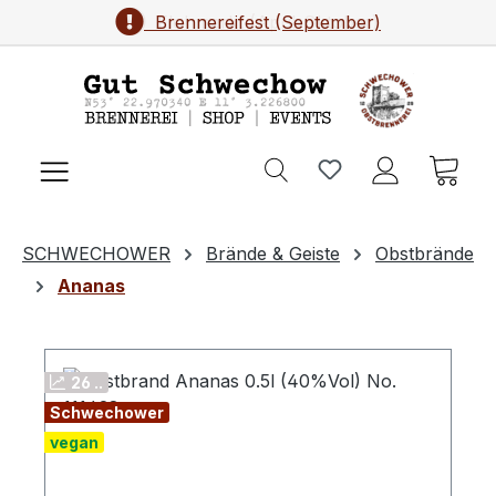
Brennereifest (September)
Zum Hauptinhalt springen
Ware
SCHWECHOWER
Brände & Geiste
Obstbrände
Ananas
26 ..
Schwechower
vegan