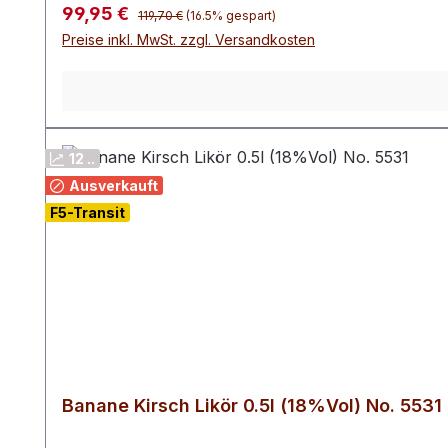
Regulärer Preis:
Verkaufspreis:
99,95 €
119,70 €
(16.5% gespart)
Preise inkl. MwSt. zzgl. Versandkosten
12 ..
Ausverkauft
F5-Transit
Banane Kirsch Likör 0.5l (18%Vol) No. 5531