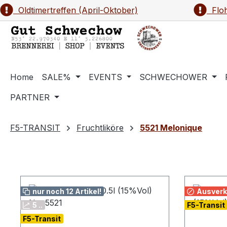
Oldtimertreffen (April-Oktober)
Floh
m Hauptinhalt springen
Zur Suche springen
Zur Hauptnavigation springen
Home
SALE%
EVENTS
SCHWECHOWER
PARTNER
F5-TRANSIT
Fruchtliköre
5521 Melonique
nur noch 12 Artikel!
Ausverk
5 ..
F5-Transit
F5-Transit