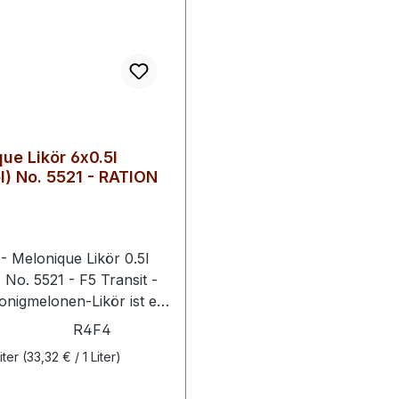
ue Likör 6x0.5l
) No. 5521 - RATION
 Melonique Likör 0.5l
 No. 5521 - F5 Transit -
nigmelonen-Likör ist ein
r Likör, der sich durch
R4F4
verwechselbares Aroma
iter
(33,32 € / 1 Liter)
igmelonen auszeichnet.
ikör besticht durch seine