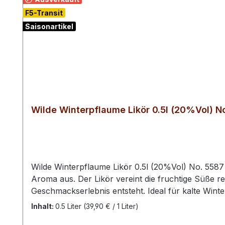
F5-Transit
Saisonartikel
Wilde Winterpflaume Likör 0.5l (20%Vol) N
Wilde Winterpflaume Likör 0.5l (20%Vol) No. 5587 
Aroma aus. Der Likör vereint die fruchtige Süße r
Geschmackserlebnis entsteht. Ideal für kalte Winte
Genussoption.Verkostungsnotiz: Der Likör präsenti
Inhalt:
0.5 Liter
(39,90 € / 1 Liter)
Hauch von Zimt. Am Gaumen entfaltet sich eine a