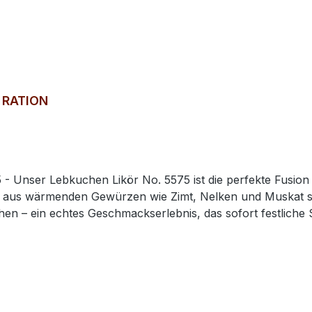
cheibe.Verkostungsnoti
tige und erfrischende
von
onen.Farbton: gelb
- RATION
ng aus wärmenden Gewürzen wie Zimt, Nelken und Muskat 
en – ein echtes Geschmackserlebnis, das sofort festliche 
 Cocktails: Der Lebkuchen Likör No. 5575 verleiht jedem An
 idealen Geschenk für die Winterzeit – oder zum eigene
en Lieblingsgebäcks mit weihnachtlichen Gewürzen.Farbto