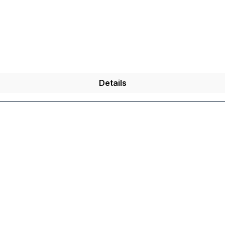
m sanften Nachklang von Zimt, der den Geschmack perfekt 
Details