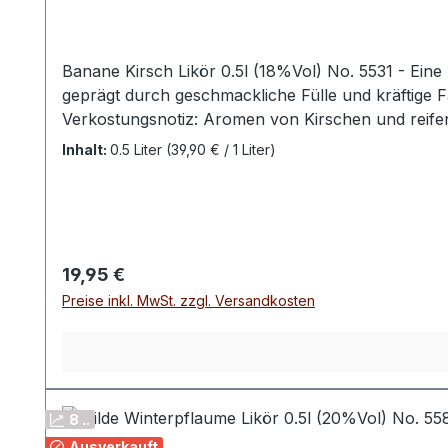
Banane Kirsch Likör 0.5l (18%Vol) No. 5531 - Ein
geprägt durch geschmackliche Fülle und kräftige Fa
Verkostungsnotiz: Aromen von Kirschen und reife
Inhalt:
0.5 Liter
(39,90 € / 1 Liter)
Regulärer Preis:
19,95 €
Preise inkl. MwSt. zzgl. Versandkosten
8 ..
Ausverkauft