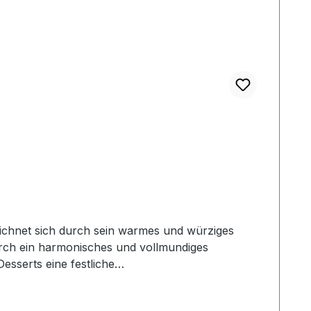
zeichnet sich durch sein warmes und würziges
durch ein harmonisches und vollmundiges
esserts eine festliche
 Pflaumen, ergänzt durch den warmen, würzigen
uchtigen und würzigen Komponenten besticht. Der