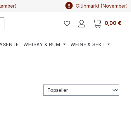
tember)
Glühmarkt (November)
0,00 €
Ware
ÄSENTE
WHISKY & RUM
WEINE & SEKT