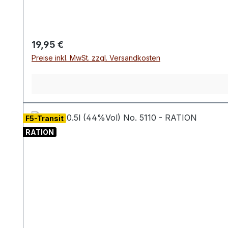
Abgang ist langanhaltend und wohltuend, mit eine
Regulärer Preis:
19,95 €
Preise inkl. MwSt. zzgl. Versandkosten
F5-Transit
RATION