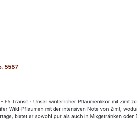
o. 5587
- F5 Transit - Unser winterlicher Pflaumenlikör mit Zimt 
eifer Wild-Pflaumen mit der intensiven Note von Zimt, wo
rtage, bietet er sowohl pur als auch in Mixgetränken oder D
ert sich in der Nase mit einer intensiven Duftnote reifer
ngenehme Süße, die durch die harmonische Balance der fr