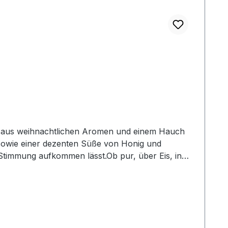
sowie einer dezenten Süße von Honig und
Stimmung aufkommen lässt.Ob pur, über Eis, in
lass eine besondere Note. Seine samtige Textur
n Genuss an langen, gemütlichen
n: Cremiges Braun