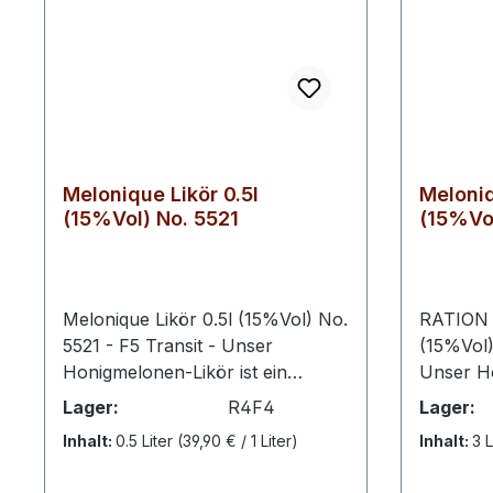
Melonique Likör 0.5l
Meloniq
(15%Vol) No. 5521
(15%Vol
Melonique Likör 0.5l (15%Vol) No.
RATION -
5521 - F5 Transit - Unser
(15%Vol)
Honigmelonen-Likör ist ein
Unser Ho
exquisiter Likör, der sich durch
exquisite
Lager:
R4F4
Lager:
sein unverwechselbares Aroma
sein un
Inhalt:
0.5 Liter
(39,90 € / 1 Liter)
Inhalt:
3 L
von Honigmelonen auszeichnet.
von Hon
Dieser Likör besticht durch seine
Dieser L