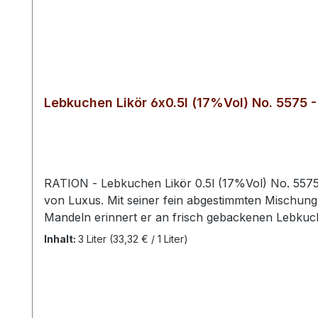
Orangenscheibe.Verkostungsnoti
Orangens
z: Fruchtige und erfrischende
z: Fruch
Aromen von
Aromen 
Honigmelonen.Farbton: gelb
Honigmel
Lebkuchen Likör 6x0.5l (17%Vol) No. 5575 
RATION - Lebkuchen Likör 0.5l (17%Vol) No. 5575 - Unser Lebkuchen Likör No. 5575 ist die perfekte Fusion aus weihnachtlichen Aromen und einem Hauch
von Luxus. Mit seiner fein abgestimmten Mischu
Mandeln erinnert er an frisch gebackenen Lebkuch
heißer Schokolade oder als festlicher Begleiter in
Inhalt:
3 Liter
(33,32 € / 1 Liter)
und sein ausgewogenes Aroma machen ihn zu einem
Abenden.Verkostungsnotiz: Aromen des winterlich