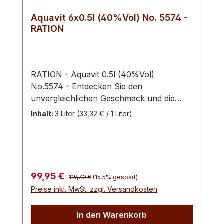
Aquavit 6x0.5l (40%Vol) No. 5574 -
RATION
RATION - Aquavit 0.5l (40%Vol)
No.5574 - Entdecken Sie den
unvergleichlichen Geschmack und die
Tradition des Ostens mit unserem
Inhalt:
3 Liter
(33,32 € / 1 Liter)
erstklassigen Aquavit. Hergestellt mit
meisterhaft ausgewählten Kräutern und
Gewürzen, verleiht unser Aquavit jedem
Anlass eine besondere Note. Geruch:
Beim ersten Schnuppern steigt einem ein
Regulärer Preis:
Verkaufspreis:
99,95 €
119,70 €
(16.5% gespart)
reichhaltiges Bouquet in die Nase. Die
Preise inkl. MwSt. zzgl. Versandkosten
Aromen von Dill, Fenchel, Anis, Koriander
und Zitrusfrüchten vermischen sich zu
In den Warenkorb
einem verlockenden Duft. Geschmack: