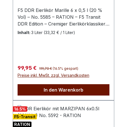
F5 DDR Eierlikör Marille 6 x 0,5 l (20 %
Vol) – No. 5585 – RATION – F5 Transit
DDR Edition – Cremiger Eierlikörklassiker
mit fruchtiger Marillennote im praktischen
Inhalt:
3 Liter
(33,32 € / 1 Liter)
6er-Vorteilspaket. Die Kombination aus
traditionellem DDR Eierlikör und
sonnengereiften Marillen sorgt für ein
harmonisches Geschmackserlebnis – ideal
für Feiern, Gastronomie oder Vorrat. Mit
Regulärer Preis:
Verkaufspreis:
99,95 €
119,70 €
(16.5% gespart)
der F5 DDR Eierlikör Marille RATION
Preise inkl. MwSt. zzgl. Versandkosten
erhältst du sechs Flaschen dieses
beliebten Likörs im praktischen
In den Warenkorb
Vorteilspack. Die Basis bildet der
traditionelle DDR Eierlikör Original, der mit
saftigen Marillen verfeinert wird und so
16.5
%
eine fruchtig-cremige Spezialität mit
F5-Transit
besonderem Charakter entsteht. In der
RATION
Nase entfaltet sich ein harmonisches