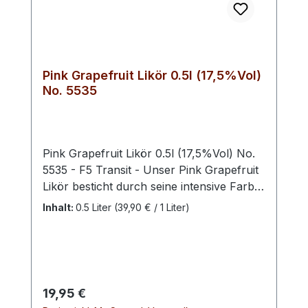
Pink Grapefruit Likör 0.5l (17,5%Vol)
No. 5535
Pink Grapefruit Likör 0.5l (17,5%Vol) No.
5535 - F5 Transit - Unser Pink Grapefruit
Likör besticht durch seine intensive Farbe
und den erfrischenden, fruchtigen
Inhalt:
0.5 Liter
(39,90 € / 1 Liter)
Geschmack von sonnengereiften Pink
Grapefruits. Diese Spezialität zeichnet sich
durch ihre ausgewogene Balance
zwischen angenehmer Süße und einer
leichten, belebenden Säure aus.Der Likör
Regulärer Preis:
19,95 €
eignet sich hervorragend für den puren