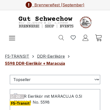
Brennereifest (September)
Zum Hauptinhalt springen
Ware
F5-TRANSIT
DDR-Eierliköre
5598 DDR-Eierlikör + Maracuja
20 ..
F5-Transit