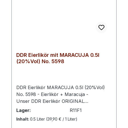
DDR Eierlikör mit MARACUJA 0.5l
(20%Vol) No. 5598
DDR Eierlikör MARACUJA 0.5l (20%Vol)
No. 5598 - Eierlikör + Maracuja -
Unser DDR Eierlikör ORIGINAL
5593 verfeinert mit Maracuja bringt
Lager:
R11F1
cremigen Genuss und exotische Frische in
Inhalt:
0.5 Liter
(39,90 € / 1 Liter)
perfekte Balance. Die samtige Textur des