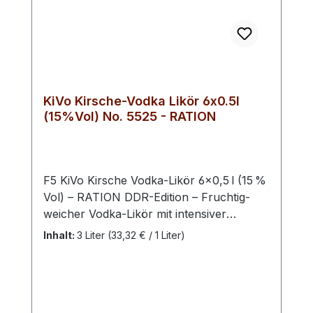
KiVo Kirsche-Vodka Likör 6x0.5l
(15%Vol) No. 5525 - RATION
F5 KiVo Kirsche Vodka-Likör 6×0,5 l (15 %
Vol) – RATION DDR-Edition – Fruchtig-
weicher Vodka-Likör mit intensiver
Kirschnote. Das praktische 6er-Set mit
Inhalt:
3 Liter
(33,32 € / 1 Liter)
insgesamt 3 Litern eignet sich ideal für
Gastronomie, Veranstaltungen oder
größere Genussrunden. Mit dem F5 KiVo
Kirsche Vodka-Likör präsentiert sich ein