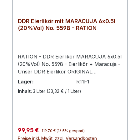
DDR Eierlikör mit MARACUJA 6x0.5l
(20%Vol) No. 5598 - RATION
RATION - DDR Eierlikör MARACUJA 6x0.5l
(20%Vol) No. 5598 - Eierlikör + Maracuja -
Unser DDR Eierlikör ORIGINAL
5593 verfeinert mit Maracuja bringt
Lager:
R11F1
cremigen Genuss und exotische Frische in
Inhalt:
3 Liter
(33,32 € / 1 Liter)
perfekte Balance. Die samtige Textur des
Eierlikörs wird durch das fruchtig-
säuerliche Aroma der Maracuja veredelt,
was ihm einen erfrischenden und
unverwechselbaren Charakter verleiht.Ob
Regulärer Preis:
Verkaufspreis:
99,95 €
pur genossen, auf Eis oder als kreative
119,70 €
(16.5% gespart)
Preise inkl. MwSt. zzgl. Versandkosten
Zutat in Desserts und Cocktails – diese