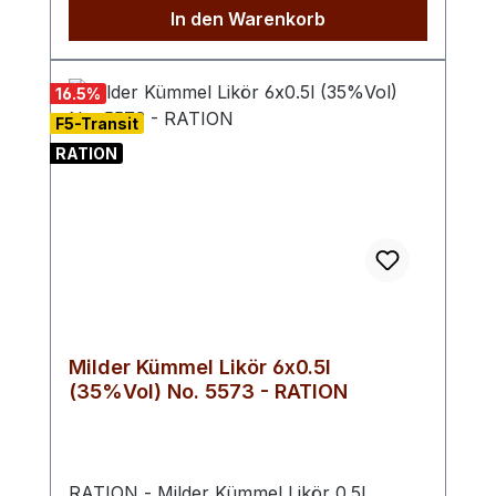
In den Warenkorb
besondere Komposition verspricht ein
Geschmackserlebnis, das Nostalgie mit
einem Hauch von Tropen verbindet.
16.5
%
Perfekt für jeden Anlass und ein
F5-Transit
außergewöhnliches Geschenk.
RATION
Milder Kümmel Likör 6x0.5l
(35%Vol) No. 5573 - RATION
RATION - Milder Kümmel Likör 0.5l