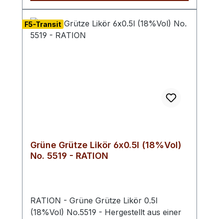
Der erste Schluck offenbart die
Komplexität unseres Aquavits. Die
F5-Transit
Gewürze und Kräuter zeigen sich deutlich
im Geschmack. Eine angenehme Wärme
durch den Alkohol wird spürbar, begleitet
von einem Hauch Süße, der die würzigen
und kräuterigen Noten ausbalanciert.
Abgang: Der Abgang ist lang und warm.
Die Aromen bleiben im Mund und
hinterlassen einen angenehmen
Nachgeschmack von Kräutern und
Gewürzen. Farbton: rein & klar
Grüne Grütze Likör 6x0.5l (18%Vol)
No. 5519 - RATION
RATION - Grüne Grütze Likör 0.5l
(18%Vol) No.5519 - Hergestellt aus einer