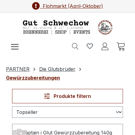
Brennereifest (September)
Flohmarkt (April-Oktober)
Zum Hauptinhalt springen
Ware
PARTNER
Die Glutsbrüder
Gewürzzubereitungen
Produkte filtern
4 ..