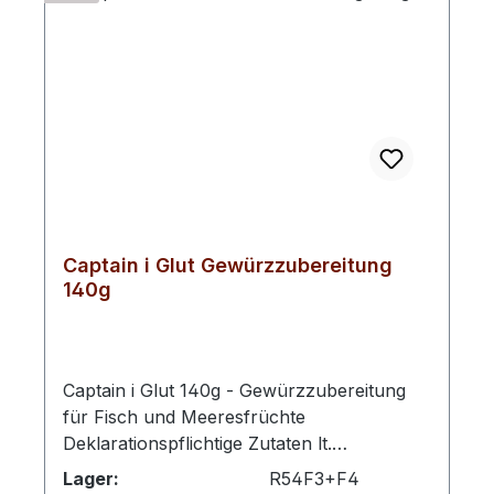
Captain i Glut Gewürzzubereitung
140g
Captain i Glut 140g - Gewürzzubereitung
für Fisch und Meeresfrüchte
Deklarationspflichtige Zutaten lt.
LMIV:Gewürze (Zwiebel, Knoblauch,
Lager:
R54F3+F4