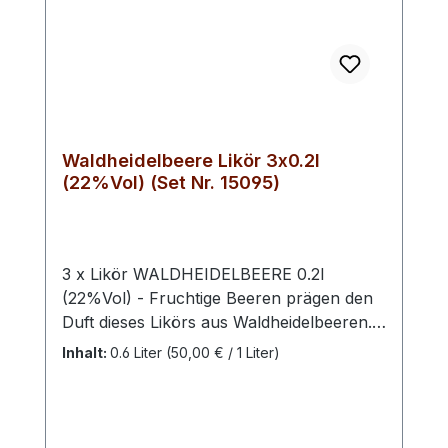
Geschmack. Die beliebte Knorpel- sowie
auch die Herzkirsche sind nahe Verwandte
der Wildkirsche.
Waldheidelbeere Likör 3x0.2l
(22%Vol) (Set Nr. 15095)
3 x Likör WALDHEIDELBEERE 0.2l
(22%Vol) - Fruchtige Beeren prägen den
Duft dieses Likörs aus Waldheidelbeeren.
Am Gaumen glänzt dieser mit einer
Inhalt:
0.6 Liter
(50,00 € / 1 Liter)
besonders eleganten, fruchtigen und
aromatischen Persönlichkeit. Ein wahrer
Beeren-Zauber. Die Heidelbeere
(Vaccinium myrtillus) wird je nach Region