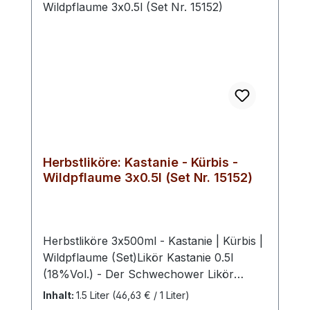
Herbstliköre: Kastanie - Kürbis -
Wildpflaume 3x0.5l (Set Nr. 15152)
Herbstliköre 3x500ml - Kastanie | Kürbis |
Wildpflaume (Set)Likör Kastanie 0.5l
(18%Vol.) - Der Schwechower Likör
Kastanie fängt das Aroma von Maronen,
Inhalt:
1.5 Liter
(46,63 € / 1 Liter)
auch als Esskastanien bekannt, in einer