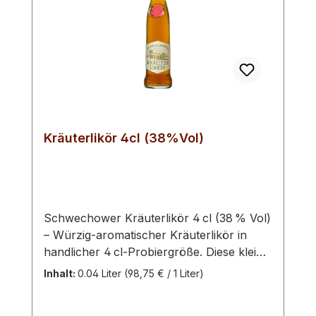
Geschmackserlebnis voller Wärme und
Eleganz.Likör Waldheidelbeere 0.5l
(22%Vol) - Fruchtige Beeren prägen den
Duft unseres Heidelbeerlikörs. Am
Gaumen glänzt dieser mit einer besonders
eleganten, fruchtigen und aromatischen
Persönlichkeit. Ein wahrer Beeren-Zauber.
Kräuterlikör 4cl (38%Vol)
Schwechower Kräuterlikör 4 cl (38 % Vol)
– Würzig‑aromatischer Kräuterlikör in
handlicher 4 cl‑Probiergröße. Diese kleine
Abfüllung bietet dir den charaktervollen
Inhalt:
0.04 Liter
(98,75 € / 1 Liter)
Geschmack feinster Kräuter – ideal zum
Kennenlernen, als Mini‑Geschenk oder