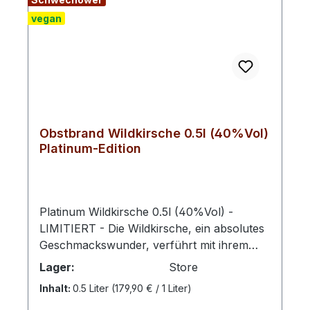
vegan
Obstbrand Wildkirsche 0.5l (40%Vol)
Platinum-Edition
Platinum Wildkirsche 0.5l (40%Vol) -
LIMITIERT - Die Wildkirsche, ein absolutes
Geschmackswunder, verführt mit ihrem
eleganten Geschmack. Durch den
Lager:
Store
unvergleichlichen Charakter und dezente
Inhalt:
0.5 Liter
(179,90 € / 1 Liter)
Süße ein wahrer Zauber am Gaumen. Die