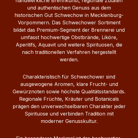
handwerkliche Brennkunst, regionale Zutaten
Mecklenburg‑Vorpommern, Deutschland
und authentischen Genuss aus dem
Ob pur, als Digestif oder für gemütliche
historischen Gut Schwechow in Mecklenburg-
Genussmomente – der Schwechower
Vorpommern. Das Schwechower Sortiment
OBSTLER vereint die Fruchtigkeit von
bildet das Premium-Segment der Brennerei und
Birne und Apfel zu einem ausgewogenen
umfasst hochwertige Obstbrände, Liköre,
und eleganten Schnaps.
Aperitifs, Aquavit und weitere Spirituosen, die
nach traditionellen Verfahren hergestellt
werden.
Charakteristisch für Schwechower sind
ausgewogene Aromen, klare Frucht- und
Gewürznoten sowie höchste Qualitätsstandards.
Regionale Früchte, Kräuter und Botanicals
prägen den unverwechselbaren Charakter jeder
Spirituose und verbinden Tradition mit
moderner Genusskultur.