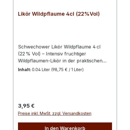
Pflaumenlikör auf ausgewogene Süße. Ein
aufregender, taffer Charakter, bei dem
Likör Wildpflaume 4cl (22%Vol)
sich die Sinne einig sind: Das ist wahrer
Genuss.
Schwechower Likör Wildpflaume 4 cl
(22 % Vol) – Intensiv fruchtiger
Wildpflaumen‑Likör in der praktischen
4 cl‑Probiergröße. Diese kleine Abfüllung
Inhalt:
0.04 Liter
(98,75 € / 1 Liter)
bietet dir das vollmundige Aroma
sonnengereifter Wildpflaumen – perfekt,
um den charaktervollen Geschmack zu
entdecken oder als Ergänzung zu
Geschenk‑ und Verkostungssets. Der
Regulärer Preis:
3,95 €
Schwechower Likör Wildpflaume 4 cl
Preise inkl. MwSt. zzgl. Versandkosten
überzeugt mit einem ausdrucksstarken
Fruchtprofil, das aus aromatischen
In den Warenkorb