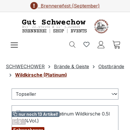
Brennereifest (September)
Flohmarkt (April-Oktober)
Zum Hauptinhalt springen
Ware
SCHWECHOWER
Brände & Geiste
Obstbrände
Wildkirsche (Platinum)
nur noch 13 Artikel!
5 ..
Schwechower