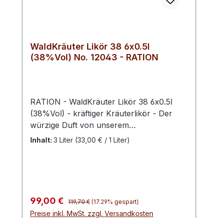
WaldKräuter Likör 38 6x0.5l
(38%Vol) No. 12043 - RATION
RATION - WaldKräuter Likör 38 6x0.5l
(38%Vol) - kräftiger Kräuterlikör - Der
würzige Duft von unserem
Kräuterlikör animiert die Sinne und findet
Inhalt:
3 Liter
(33,00 € / 1 Liter)
sein Ende kraftvoll am Gaumen - Ein
absoluter Klassiker. Spirituosen aus
Kräutern haben eine lange Tradition. Sie
zählen mit zu den beliebtesten Spirituosen
in Deutschland. Unser Kräuterlikör wurde
Regulärer Preis:
Verkaufspreis:
99,00 €
119,70 €
(17.29% gespart)
mit feinsten Kräutern aromatisiert und ist
Preise inkl. MwSt. zzgl. Versandkosten