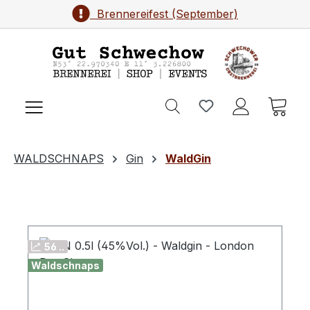
Brennereifest (September)
Zum Hauptinhalt springen
Ware
WALDSCHNAPS
Gin
WaldGin
56 ..
Waldschnaps