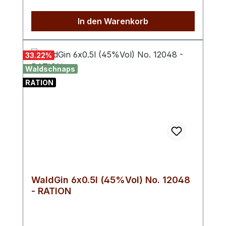
ein echter Klassiker. Lagern Sie die
Flasche am besten an einem dunklen und
In den Warenkorb
kühlen Ort.
33.22
%
Waldschnaps
RATION
WaldGin 6x0.5l (45%Vol) No. 12048
- RATION