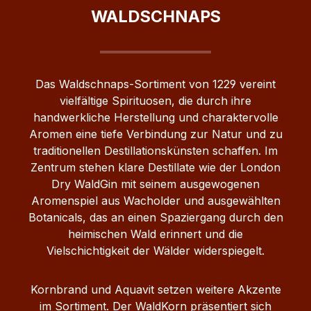
Der Rotfuchs ist ein anspruchsloser
Fichtenwälder, aber auch Laubwälder und
WALDSCHNAPS
Allesfresser, bei uns erährt er sich aber
Waldränder. Die Nester der Roten
oft von Feldmäusen auf unseren
Waldameise können in Mecklenburg-
weitläufigen Obstplantagen. Zu sehen
Vorpommern mehrere Meter hoch
bekommten wir den Rotfuchs nur in der
werden und sind oft an Stellen zu finden,
Das Waldschnaps‑Sortiment von 1229 vereint
Dämmerung oder in der Nacht.
die sonnig und geschützt sind.
vielfältige Spirituosen, die durch ihre
handwerkliche Herstellung und charaktervolle
Aromen eine tiefe Verbindung zur Natur und zu
traditionellen Destillationskünsten schaffen. Im
Zentrum stehen klare Destillate wie der London
Dry WaldGin mit seinem ausgewogenen
Aromenspiel aus Wacholder und ausgewählten
Botanicals, das an einen Spaziergang durch den
heimischen Wald erinnert und die
Vielschichtigkeit der Wälder widerspiegelt.
Kornbrand und Aquavit setzen weitere Akzente
im Sortiment. Der WaldKorn präsentiert sich