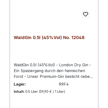
WaldGin 0.5l (45%Vol) No. 12048
WaldGin 0.5l (45%Vol) - London Dry Gin -
Ein Spaziergang durch den heimischen
Forst - Unser Premium-Gin besticht neben
dem typischen Geschmack von edlen und
Lager:
R9F4
ausgereiften Wacholderbeeren vor allem
Inhalt:
0.5 Liter
(59,90 € / 1 Liter)
durch sein ausgewogenes Aromenspiel von
besten Botanicals wie z.B. heimischen
Kiefernnadeln, Brennnesseln, Brombeer-