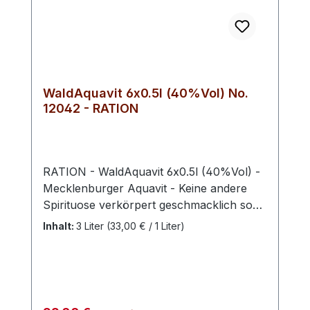
WaldAquavit 6x0.5l (40%Vol) No.
12042 - RATION
RATION - WaldAquavit 6x0.5l (40%Vol) -
Mecklenburger Aquavit - Keine andere
Spirituose verkörpert geschmacklich so
sehr den Geist des Nordens wie der
Inhalt:
3 Liter
(33,00 € / 1 Liter)
Aquavit. Langsam und schonend gebrannt
aus Kümmel und Dillsamen zeichnet sich
unser Waldschnaps Aquavit durch seinen
besonders sanften und süß-würzigen
Charakter aus. Der Wolf (Canis lupus) ist
Regulärer Preis: