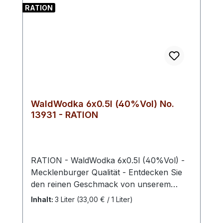
RATION
ausgeprägten Strauchschicht.
WaldWodka 6x0.5l (40%Vol) No.
13931 - RATION
RATION - WaldWodka 6x0.5l (40%Vol) -
Mecklenburger Qualität - Entdecken Sie
den reinen Geschmack von unserem
Waldwodka - die perfekte Ergänzung für
Inhalt:
3 Liter
(33,00 € / 1 Liter)
jede Bar oder den heimischen
Getränkeschrank! Unser Vodka wird aus