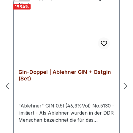
Geschenk für besondere Anlässe.
19.94
%
Verkostungsnotiz: Dieser luxuriöse
Pfefferminzlikör mit Blattgold verbindet
erfrischende Minznoten mit einem Hauch
von Opulenz, der den Gaumen verwöhnt
und einen Hauch von Glamour hinterlässt.
Farbton: klar, mit Blattgold
Gin-Doppel | Ablehner GIN + Ostgin
(Set)
"Ablehner" GIN 0.5l (46,3%Vol) No.5130 -
limitiert - Als Ablehner wurden in der DDR
Menschen bezeichnet die für das
Ministerium für Staatssicherheit als IM