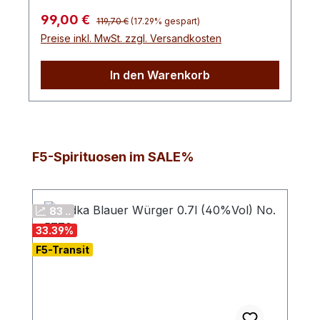
seinesgleichen sucht. Verkostungsnotiz:
Regulärer Preis:
Verkaufspreis:
99,00 €
Noten von Walnuss mit den typischen
119,70 €
(17.29% gespart)
Preise inkl. MwSt. zzgl. Versandkosten
Weinbrandaromen von dunklen
Früchten.Farbton: bernstein
In den Warenkorb
Produktgalerie überspringen
F5-Spirituosen im SALE%
83 ..
33.39
%
F5-Transit