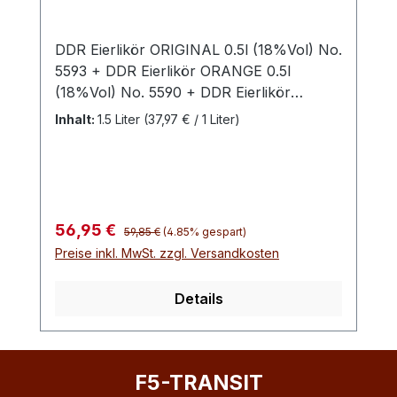
DDR Eierlikör ORIGINAL 0.5l (18%Vol) No.
5593 + DDR Eierlikör ORANGE 0.5l
(18%Vol) No. 5590 + DDR Eierlikör
KOKOS 0.5l (20%Vol) No. 5591
Inhalt:
1.5 Liter
(37,97 € / 1 Liter)
Regulärer Preis:
Verkaufspreis:
56,95 €
59,85 €
(4.85% gespart)
Preise inkl. MwSt. zzgl. Versandkosten
Details
F5-TRANSIT