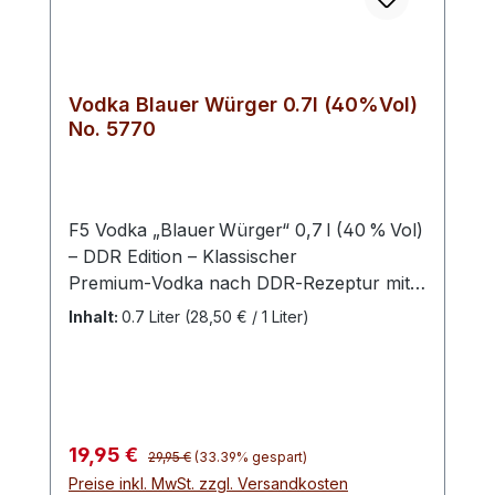
Vodka Blauer Würger 0.7l (40%Vol)
No. 5770
F5 Vodka „Blauer Würger“ 0,7 l (40 % Vol)
– DDR Edition – Klassischer
Premium‑Vodka nach DDR‑Rezeptur mit
klarer, reiner Struktur und fein
Inhalt:
0.7 Liter
(28,50 € / 1 Liter)
ausgewogenem Geschmack. Dieser Vodka
präsentiert sich kristallklar, weich im
Mundgefühl und mit dezenten Aromen
von Getreide und Gewürz – ideal pur, auf
Eis oder als hochwertige Basis für
Regulärer Preis:
Verkaufspreis:
19,95 €
29,95 €
(33.39% gespart)
Cocktails. Der F5 Vodka „Blauer Würger“
Preise inkl. MwSt. zzgl. Versandkosten
ist ein sorgfältig destillierter Vodka aus der