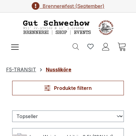
Brennereifest (September)
Flohmarkt (April-Oktober)
Zum Hauptinhalt springen
Ware
F5-TRANSIT
Nussliköre
Produkte filtern