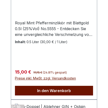
Royal Mint Pfefferminzlikör mit Blattgold
0.5l (25%Vol) No.5555 - Entdecken Sie
eine unvergleichliche Verschmelzung von
Luxus und erfrischender
Inhalt:
0.5 Liter
(30,00 € / 1 Liter)
Geschmacksexplosion mit unserem
exquisiten Pfefferminzlikör mit Blattgold.
Dieser erlesene Likör verbindet die Frische
von Pfefferminze mit einem Hauch von
dekadentem Blattgold, um ein Getränk zu
Regulärer Preis:
Verkaufspreis:
15,00 €
19,95 €
(24.81% gespart)
kreieren, das alle Sinne anspricht. Perfekt
Preise inkl. MwSt. zzgl. Versandkosten
als Aperitif oder Digestif, kann unser
Pfefferminzlikör mit Blattgold sowohl pur
In den Warenkorb
genossen als auch zu Cocktails gemischt
werden. Seine elegante Präsentation
macht es auch zu einem erstklassigen
10 ..