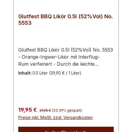
Qualitätsarbeit.Verkostungsnotiz: Der
dominante Wacholder verleiht dem Gin
Glutfest BBQ Likör 0.5l (52%Vol) No.
eine klassische Basis, während die Süße
5553
des Apfels, die Wärme des Ingwers und
die Frische des Sanddorns subtile
Nuancen hinzufügen.
Glutfest BBQ Likör 0.5l (52%Vol) No. 5553
- Orange-Ingwer-Likör mit Interflug-
Rum verfeinert - Durch die leichte
Schärfe von Ingwer kombiniert mit einer
Inhalt:
0.5 Liter
(39,90 € / 1 Liter)
fruchtigen Note ist unser BBQ-Likör ideal
nach einem reichhaltigen Essen. Er ist
nicht zu süß im Geschmack, und der hohe
Alkoholgehalt rückt auch nicht in den
Vordergrund. Trotzdem sollte man den
Regulärer Preis:
Verkaufspreis:
19,95 €
29,95 €
(33.39% gespart)
ersten Schluck vorsichtig genießen. 52%
Preise inkl. MwSt. zzgl. Versandkosten
Alkohol und die Würze des Ingwers
haben ordentlich Wums!- pur, auf Eis,