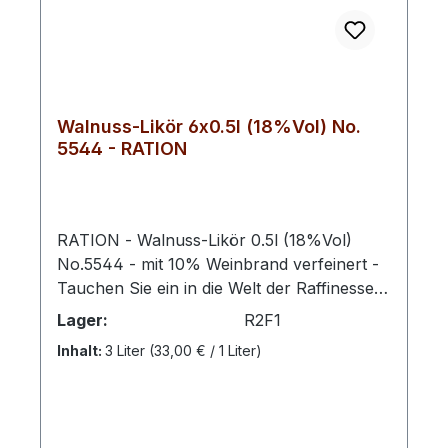
Walnuss-Likör 6x0.5l (18%Vol) No.
5544 - RATION
RATION - Walnuss-Likör 0.5l (18%Vol)
No.5544 - mit 10% Weinbrand verfeinert -
Tauchen Sie ein in die Welt der Raffinesse
und des Luxus mit unserem exklusiven
Lager:
R2F1
Weinbrand-veredelten Walnuss-Likör. Diese
Inhalt:
3 Liter
(33,00 € / 1 Liter)
erlesene Kreation vereint die delikate Süße
reifer Walnüsse mit der subtilen Kraft von
10% feinstem Weinbrand, um ein
Geschmackserlebnis zu schaffen, das