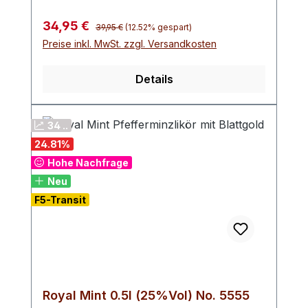
Regulärer Preis:
Verkaufspreis:
34,95 €
39,95 €
(12.52% gespart)
Preise inkl. MwSt. zzgl. Versandkosten
Details
34 ..
24.81
%
Hohe Nachfrage
Neu
F5-Transit
Royal Mint 0.5l (25%Vol) No. 5555