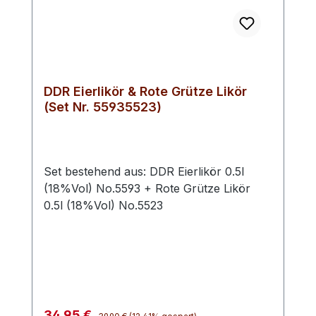
DDR Eierlikör & Rote Grütze Likör
(Set Nr. 55935523)
Set bestehend aus: DDR Eierlikör 0.5l
(18%Vol) No.5593 + Rote Grütze Likör
0.5l (18%Vol) No.5523
Regulärer Preis:
Verkaufspreis:
34,95 €