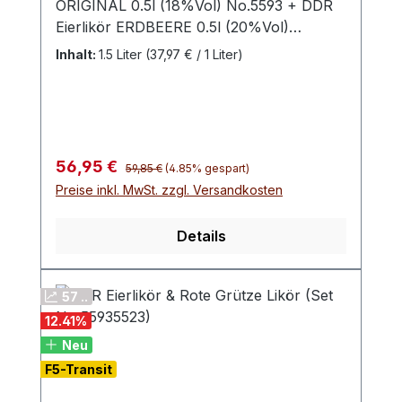
ORIGINAL 0.5l (18%Vol) No.5593 + DDR
Eierlikör ERDBEERE 0.5l (20%Vol)
No.5596 + DDR Eierlikör MARZIPAN 0.5l
Inhalt:
1.5 Liter
(37,97 € / 1 Liter)
(20%Vol) No.5592
Regulärer Preis:
Verkaufspreis:
56,95 €
59,85 €
(4.85% gespart)
Preise inkl. MwSt. zzgl. Versandkosten
Details
57 ..
12.41
%
Neu
F5-Transit