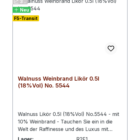
3 ..
Neu
F5-Transit
Walnuss Weinbrand Likör 0.5l
(18%Vol) No. 5544
Walnuss Likör 0.5l (18%Vol) No.5544 - mit
10% Weinbrand - Tauchen Sie ein in die
Welt der Raffinesse und des Luxus mit
unserem exklusiven Weinbrand-veredelten
Lager:
R2F1