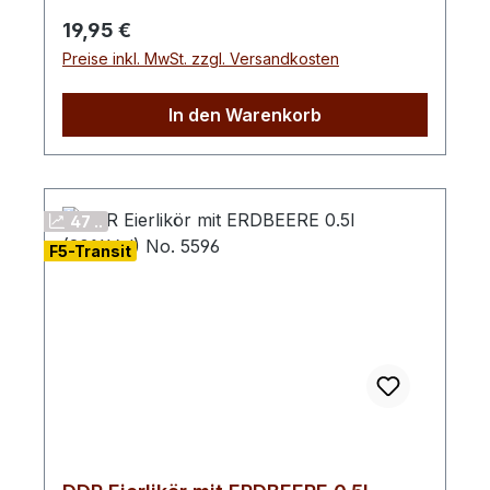
zart-nussige Note.Ob pur, auf Eis oder als
Regulärer Preis:
19,95 €
raffiniertes Highlight in Desserts und
Preise inkl. MwSt. zzgl. Versandkosten
Backkreationen – diese Kreation verspricht
ein genussvolles Erlebnis, das
nostalgischen Charme mit einer Prise Luxus
In den Warenkorb
verbindet. Ideal für besondere Momente
und als stilvolles Geschenk.
47 ..
F5-Transit