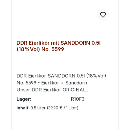
DDR Eierlikör mit SANDDORN 0.5l
(18%Vol) No. 5599
DDR Eierlikör SANDDORN 0.5l (18%Vol)
No. 5599 - Eierlikör + Sanddorn -
Unser DDR Eierlikör ORIGINAL
5593 verfeinert mit Mecklenburger
Lager:
R10F3
Sanddornlikör vereint cremige Tradition mit
Inhalt:
0.5 Liter
(39,90 € / 1 Liter)
der feinen, herben Frische der leuchtend
orangefarbenen Sanddornbeeren.Das
intensive Aroma dieser vitaminreichen