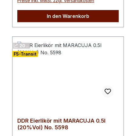
Alkoholgehalt: 20 % Vol. Kategorie:
Preise inkl. MwSt. zzgl. Versandkosten
Zutat in Desserts, diese Kreation versprüht
Eierlikör / DDR Edition Geschmack: Marille /
wohlige Behaglichkeit und weckt
fruchtig-cremig Farbe: Cremig-gelb Edition:
Erinnerungen an gemütliche Wintertage. Ein
In den Warenkorb
F5 Transit DDR Edition No. 5585 Hersteller:
perfekter Genuss für die kalte Jahreszeit
Schwechower Obstbrennerei GmbH
und eine originelle Geschenkidee.
Herkunft: Mecklenburg-Vorpommern,
Verkostungsnotiz: Aromen von
Deutschland Ob pur, auf Eis oder als
Spekulatius, Orange und Marzipan,
20 ..
raffinierte Ergänzung zu Desserts – der F5
verfeinert mit einer Schokoladen-
F5-Transit
DDR Eierlikör Marille überzeugt durch
Note.Farbton: cremig beige
seine cremige Struktur und seine fruchtige
Eleganz und ist ein besonderer Genuss für
Liebhaber klassischer und moderner
Liköre.
DDR Eierlikör mit MARACUJA 0.5l
(20%Vol) No. 5598