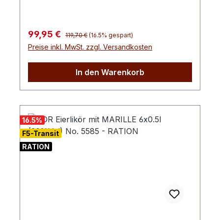
feinen Aroma von Marzipan und verleiht
dieser Spezialität eine unverwechselbare,
zart-nussige Note.Ob pur, auf Eis oder als
Regulärer Preis:
Verkaufspreis:
99,95 €
raffiniertes Highlight in Desserts und
119,70 €
(16.5% gespart)
Preise inkl. MwSt. zzgl. Versandkosten
Backkreationen – diese Kreation verspricht
ein genussvolles Erlebnis, das
nostalgischen Charme mit einer Prise Luxus
In den Warenkorb
verbindet. Ideal für besondere Momente
und als stilvolles Geschenk.
16.5
%
F5-Transit
RATION