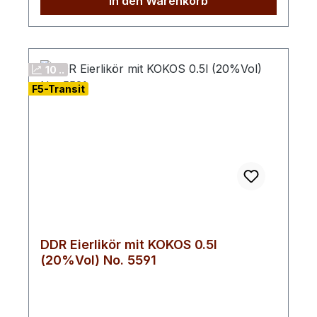
In den Warenkorb
Ein Genuss, der sowohl Liebhaber
traditioneller Liköre als auch Entdecker
neuer Geschmackskompositionen
begeistert. Bereits beim Öffnen der Flasche
10 ..
entfaltet dieser Likör ein verführerisches
F5-Transit
Bouquet aus süßer Vanille und nussigen
Pistaziennoten. Am Gaumen zeigt sich eine
harmonische Balance aus cremiger Textur,
angenehmer Süße und delikater
Pistazienaromatik, die den klassischen
Eierlikör auf elegante Weise ergänzt. Mit
20 % Vol. bleibt der Geschmack mild, gut
zugänglich und vielseitig einsetzbar – ob
pur, auf Eis oder als raffinierte Zutat in
DDR Eierlikör mit KOKOS 0.5l
Cocktails oder Desserts. Cremiger Eierlikör
(20%Vol) No. 5591
mit nussigem Pistazienaroma Sanft‑süß und
angenehm harmonisch Perfekt pur, auf Eis
oder als Dessert‑Komponente Typisch