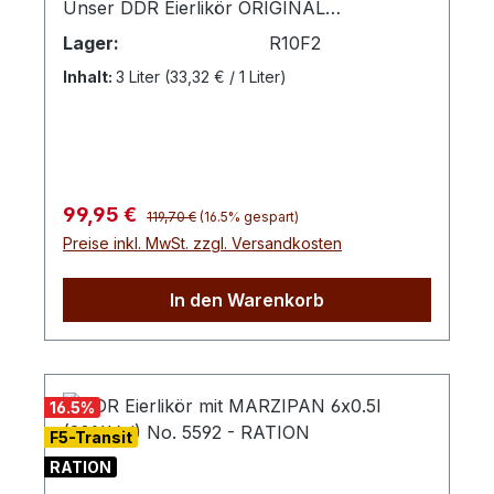
Rezepturen der Schwechower
Unser DDR Eierlikör ORIGINAL
Obstbrennerei gefertigt. Durch die
5593 verfeinert mit vollreifen Erdbeeren.
Lager:
R10F2
sorgfältige Auswahl hochwertiger Zutaten –
Genießen Sie den cremigen, vollmundigen
Inhalt:
3 Liter
(33,32 € / 1 Liter)
frische Eier und fruchtige Orangendestillate
Geschmack pur oder als raffinierte Zutat in
– entsteht ein vollmundiger Likör mit
Cocktails und Desserts. Gönnen Sie sich
unverwechselbarer Aromatik. Bei der
einen Hauch N(o)stalgie – probieren und
Verarbeitung wird darauf geachtet, die
genießen!Verkostungsnotiz: Cremiger
natürlichen Fruchtnuancen sowie die
Eierlikör mit Aromen von frischen
Regulärer Preis:
Verkaufspreis:
99,95 €
cremige Konsistenz zu bewahren.
Erdbeeren.Farbton: cremiges rot
119,70 €
(16.5% gespart)
Servierempfehlung Sein fruchtiges Aroma
Preise inkl. MwSt. zzgl. Versandkosten
entfaltet der Eierlikör am besten bei einer
Serviertemperatur von etwa 8–10 °C. Pur
In den Warenkorb
leicht gekühlt genießen Auf Eis servieren
für ein erfrischendes Erlebnis Als fruchtige
Cocktail‑Zutat Zu Desserts oder Vanilleeis
Produktdetails im Überblick Inhalt: 6×
16.5
%
0,5 Liter (3 Liter) Alkoholgehalt: 18 % Vol.
F5-Transit
Kategorie: Eierlikör / Likör Geschmack:
RATION
Eierlikör mit Orange Farbe: cremig‑beige mit