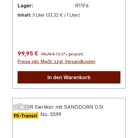
Fein abgestimmter Rum und eine Prise
Lager:
R11F6
feiner Vanille verleihen unserem Eierlikör
Inhalt:
3 Liter
(33,32 € / 1 Liter)
seine unvergleichliche Note. Genießen Sie
den cremigen, vollmundigen Geschmack
pur oder als raffinierte Zutat in Cocktails
und Desserts. Gönnen Sie sich einen
Hauch N(o)stalgie – probieren und
Regulärer Preis:
Verkaufspreis:
99,95 €
genießen! Verkostungsnotiz: Cremiger
119,70 €
(16.5% gespart)
Preise inkl. MwSt. zzgl. Versandkosten
Eierlikör mit Rum und Vanille
verfeinert.Farbton: cremig beige
In den Warenkorb
15 ..
F5-Transit