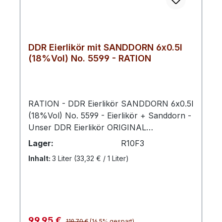
Mit 20 % Vol. bleibt der Geschmack mild
und vielseitig – ideal für Genießer, die
klassische Desserts mit überraschender
Komplexität schätzen. Traditioneller DDR
DDR Eierlikör mit SANDDORN 6x0.5l
Eierlikör mit feiner Gin‑Veredelung
(18%Vol) No. 5599 - RATION
Samtig‑cremig mit botanischer Frische
Milde Süße und aromatische Noten
Vielseitig pur, auf Eis oder als Cocktail‑Zutat
Handwerkliche Herstellung Dieser Likör
RATION - DDR Eierlikör SANDDORN 6x0.5l
entsteht aus unserem bewährten DDR
(18%Vol) No. 5599 - Eierlikör + Sanddorn -
Eierlikör Original, der mit einer sorgfältig
Unser DDR Eierlikör ORIGINAL
ausgewählten Menge Schwechower Gin
5593 verfeinert mit Mecklenburger
Lager:
R10F3
verfeinert wird. Die Kombination aus
Sanddornlikör vereint cremige Tradition mit
Inhalt:
3 Liter
(33,32 € / 1 Liter)
traditioneller Rezeptur und moderner
der feinen, herben Frische der leuchtend
Gin‑Aromatik sorgt für einen einzigartigen
orangefarbenen Sanddornbeeren.Das
Geschmack, bei dem sich cremige Süße
intensive Aroma dieser vitaminreichen
und würzige Frische perfekt ergänzen.
Frucht harmoniert perfekt mit der samtigen
Servierempfehlung Am besten genießt du
Textur des Eierlikörs und verleiht ihm eine
Regulärer Preis:
Verkaufspreis:
99,95 €
den F5 DDR Eierlikör Gin leicht gekühlt bei
119,70 €
(16.5% gespart)