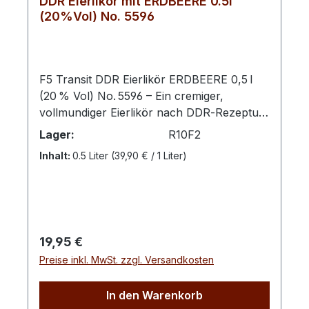
DDR Eierlikör mit ERDBEERE 0.5l
(20%Vol) No. 5596
F5 Transit DDR Eierlikör ERDBEERE 0,5 l
(20 % Vol) No. 5596 – Ein cremiger,
vollmundiger Eierlikör nach DDR‑Rezeptur,
veredelt mit dem Aroma vollreifer
Lager:
R10F2
Erdbeeren. Dieser Sonder‑Edition‑Likör lädt
Inhalt:
0.5 Liter
(39,90 € / 1 Liter)
zu genussvollen, fruchtigen Momenten ein
– pur oder kreativ kombiniert. Der DDR
Eierlikör Erdbeere basiert auf der
klassischen originalen
F5‑Eierlikör‑Rezeptur, die mit vollreifen
Regulärer Preis:
19,95 €
Erdbeeren verfeinert wurde. Das Ergebnis
Preise inkl. MwSt. zzgl. Versandkosten
ist eine cremig‑rote Spezialität mit intensiver
Frucht‑Note und samtigem Mundgefühl, die
sowohl pur als auch als raffinierte Zutat in
In den Warenkorb