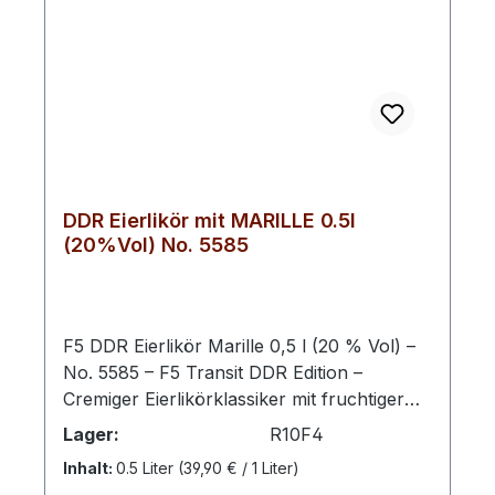
fruchtigen Orangenaromen, die an
mediterrane Sonnenfrüchte erinnern. Am
Gaumen zeigt sich der Likör weich, rund
und angenehm cremig mit einer frischen,
lebendigen Fruchtnote, die die traditionelle
Eierlikörbasis auf elegante Weise ergänzt.
Mit 18 % Vol. bleibt er dabei ausgewogen
mild und perfekt zugänglich für
DDR Eierlikör mit MARILLE 0.5l
verschiedene Genussmomente.
(20%Vol) No. 5585
Samtig‑cremige Textur mit fruchtigem
Orangenaroma Harmonische Balance
zwischen Süße und Frische Angenehm mild
durch 18 % Vol. Alkohol Klassischer
F5 DDR Eierlikör Marille 0,5 l (20 % Vol) –
Eierlikör trifft fruchtige Zitrusnote
No. 5585 – F5 Transit DDR Edition –
Handwerkliche Herstellung Der F5 DDR
Cremiger Eierlikörklassiker mit fruchtiger
Eierlikör ORANGE entsteht auf Basis
Marillennote. Diese besondere Komposition
Lager:
R10F4
traditioneller Eierlikör‑Rezepturen, die in
vereint die traditionelle Rezeptur des DDR
Inhalt:
0.5 Liter
(39,90 € / 1 Liter)
der Schwechower Obstbrennerei gepflegt
Eierlikörs mit dem feinen Aroma