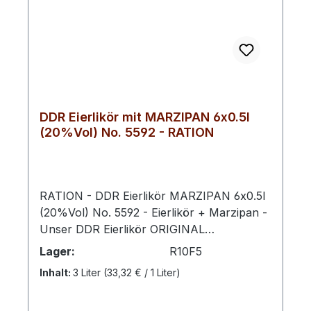
orangigem Schimmer Edition: RATION
DDR‑Edition No. 5590 Herkunft:
Mecklenburg‑Vorpommern, Deutschland
Ob pur, als fruchtiger Dessert‑Begleiter
oder als besondere Zutat in Cocktails – der
F5 DDR Eierlikör ORANGE im
6er‑Vorteilspack vereint cremige Süße mit
DDR Eierlikör mit MARZIPAN 6x0.5l
lebendiger Orangenfrische und eignet sich
(20%Vol) No. 5592 - RATION
ideal für gemeinsame Genussmomente.
RATION - DDR Eierlikör MARZIPAN 6x0.5l
(20%Vol) No. 5592 - Eierlikör + Marzipan -
Unser DDR Eierlikör ORIGINAL
5593 verfeinert mit Marzipan vereint
Lager:
R10F5
cremige Tradition mit der edlen Süße des
Inhalt:
3 Liter
(33,32 € / 1 Liter)
Mandelklassikers. Die samtige Konsistenz
des Eierlikörs harmoniert perfekt mit dem