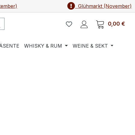
tember)
Glühmarkt (November)
0,00 €
Ware
ÄSENTE
WHISKY & RUM
WEINE & SEKT