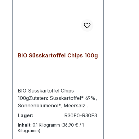
BIO Süsskartoffel Chips 100g
BIO Süsskartoffel Chips
100gZutaten: Süsskartoffel* 69%,
Sonnenblumenöl*, Meersalz
1%.*aus biologischem
Lager:
R30F0-R30F3
AnbauNährwerte pro
Inhalt:
0.1 Kilogramm
(36,90 € / 1
100g:Energie 2050kJEnergie 492
Kilogramm)
kcalFett 30g davon gesättigte