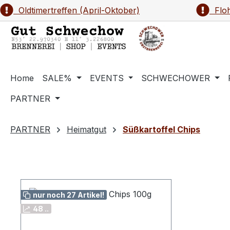
Oldtimertreffen (April-Oktober)
Floh
m Hauptinhalt springen
Zur Suche springen
Zur Hauptnavigation springen
Home
SALE%
EVENTS
SCHWECHOWER
PARTNER
PARTNER
Heimatgut
Süßkartoffel Chips
nur noch 27 Artikel!
48 ..