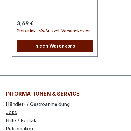
Fettsäuren 3,5gKohlenhydrate 51g
davon Zucker 33gBallaststoffe
9,0gEiweiß 4,7gSalz 1,0g
Regulärer Preis:
3,69 €
Preise inkl. MwSt. zzgl. Versandkosten
In den Warenkorb
INFORMATIONEN & SERVICE
Händler- / Gastroanmeldung
Jobs
Hilfe / Kontakt
Reklamation