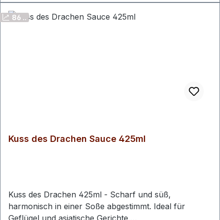
Verpackungseinheiten:425ml Flasche Haltbarkeit:18
86 ..
Monate ungeöffnet bei Raumtemperatur, garantierte
Restlaufzeit bei Lieferung 12 Monate. Verpackung:Wir
bestätigen, dass die verwendeten Verpackungsmittel
als Lebensmittelverpackung geeignet sind. GVO-
Erklärung:Hiermit bestätigen wir, dass das oben näher
beschriebene Produkt aus nicht gentechnisch
veränderten Organismen gewonnen wird und keine
Kennzeichnungsverpflichtung im Sinne der VO (EG)
Nr. 1829/2003 besteht.
Kuss des Drachen Sauce 425ml
Kuss des Drachen 425ml - Scharf und süß,
harmonisch in einer Soße abgestimmt. Ideal für
Geflügel und asiatische Gerichte.