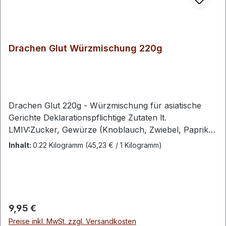
Drachen Glut Würzmischung 220g
Drachen Glut 220g - Würzmischung für asiatische
Gerichte Deklarationspflichtige Zutaten lt.
LMIV:Zucker, Gewürze (Knoblauch, Zwiebel, Paprika
Flocken, Kurkuma, Pfeffer, Sternanis), Salz,
Inhalt:
0.22 Kilogramm
(45,23 € / 1 Kilogramm)
natürlicher Gewürzextrakt Enthaltene Allergene:keine
Durchschnittliche Nährwerte je 100 g:Energie
1217kJ/285kcalFett 1,10 gdavon gesättigte Fettsäuren
0,20 gKohlenhydrate 60,90 gdavon Zucker 50,20
gEiweiß 5,20 gSalz 21,70 g
Regulärer Preis:
9,95 €
Verpackungseinheiten:220g Tiegel Haltbarkeit:36
Preise inkl. MwSt. zzgl. Versandkosten