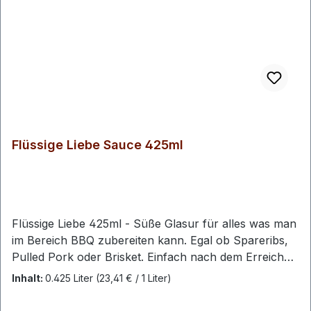
Flüssige Liebe Sauce 425ml
Flüssige Liebe 425ml - Süße Glasur für alles was man
im Bereich BBQ zubereiten kann. Egal ob Spareribs,
Pulled Pork oder Brisket. Einfach nach dem Erreichen
der Kerntemperatur mit der flüssigen Liebe glasieren
Inhalt:
0.425 Liter
(23,41 € / 1 Liter)
und weitere 10-15 Minuten auf dem Grill ziehen
lassen. Deklarationspflichtige Zutaten lt. LMIV:Zucker,