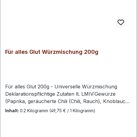
Nr. 1829/2003 besteht.
Für alles Glut Würzmischung 200g
Für alles Glut 200g - Universelle Würzmischung
Deklarationspflichtige Zutaten lt. LMIV:Gewürze
(Paprika, geräucherte Chili (Chili, Rauch), Knoblauch,
Zwiebel, Pfeffer, Oregano, Kreuzkümmel), Salz,
Inhalt:
0.2 Kilogramm
(49,75 € / 1 Kilogramm)
Zucker Enthaltene Allergene:keine Durchschnittliche
Nährwerte je 100 g:Energie 1093kJ/261kcalFett 4,10
gdavon gesättigte Fettsäuren 0,70 gKohlenhydrate