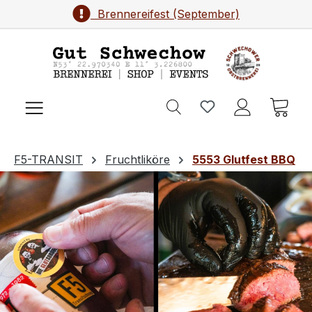
Brennereifest (September)
Zum Hauptinhalt springen
Ware
F5-TRANSIT
Fruchtliköre
5553 Glutfest BBQ