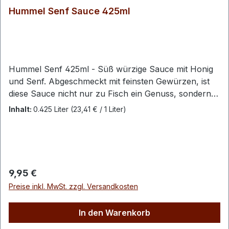
Hummel Senf Sauce 425ml
Hummel Senf 425ml - Süß würzige Sauce mit Honig
und Senf. Abgeschmeckt mit feinsten Gewürzen, ist
diese Sauce nicht nur zu Fisch ein Genuss, sondern
auch zu einem fein gegrillten Stück Fleisch.
Inhalt:
0.425 Liter
(23,41 € / 1 Liter)
Deklarationspflichtige Zutaten lt. LMIV:Trinkwasser, 30
% Senf (Wasser, Senfsaaten , Branntweinessig, Salz,
Gewürz, natürliches Aroma), Zucker, 5 % Honig,
Branntweinessig, Knoblauch, Zwiebel, Gewürze,
Maisstärke, Verdickungsmittel: Guarkernmehl,
Regulärer Preis:
9,95 €
Xanthan Enthaltene Allergene:enthält Senf
Preise inkl. MwSt. zzgl. Versandkosten
Durchschnittliche Nährwerte je 100 g:Energie
628kJ/148KcalFett 1,20gdavon gesättigte Fettsäuren
In den Warenkorb
0,10gKohlenhydrate 32,40gdavon Zucker
30,40gEiweiß 1,60gSalz 1,10g