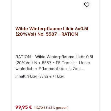
Wilde Winterpflaume Likör 6x0.5l
(20%Vol) No. 5587 - RATION
RATION - Wilde Winterpflaume Likör 0.5l
(20%Vol) No. 5587 - F5 Transit - Unser
winterlicher Pflaumenlikör mit Zimt
zeichnet sich durch sein warmes und
Inhalt:
3 Liter
(33,32 € / 1 Liter)
würziges Aroma aus. Der Likör vereint die
fruchtige Süße reifer Wild-Pflaumen mit
der intensiven Note von Zimt, wodurch ein
harmonisches und vollmundiges
Geschmackserlebnis entsteht. Ideal für
Regulärer Preis:
Verkaufspreis:
99,95 €
119,70 €
(16.5% gespart)
kalte Wintertage, bietet er sowohl pur als