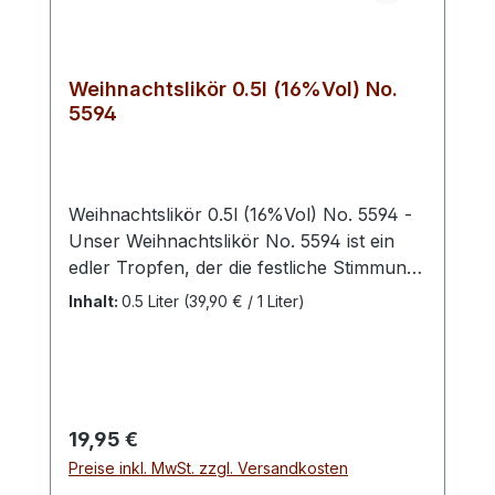
Orange.Farbton: Schokobraun
Weihnachtslikör 0.5l (16%Vol) No.
5594
Weihnachtslikör 0.5l (16%Vol) No. 5594 -
Unser Weihnachtslikör No. 5594 ist ein
edler Tropfen, der die festliche Stimmung
in jeder Flasche einfängt. Mit einem
Inhalt:
0.5 Liter
(39,90 € / 1 Liter)
Alkoholgehalt von 16 % Vol bietet er den
perfekten Mix aus milder Wärme und
intensiven Aromen. Die winterlichen
Gewürze und süßen Noten vereinen sich
zu einem harmonischen
Regulärer Preis:
19,95 €
Geschmackserlebnis, das an den Duft von
Preise inkl. MwSt. zzgl. Versandkosten
frisch gebackenen Plätzchen und