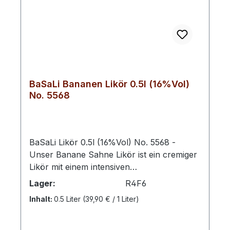
BaSaLi Bananen Likör 0.5l (16%Vol)
No. 5568
BaSaLi Likör 0.5l (16%Vol) No. 5568 -
Unser Banane Sahne Likör ist ein cremiger
Likör mit einem intensiven
Bananengeschmack und einer weichen
Lager:
R4F6
Sahnenote. Er zeichnet sich durch seine
Inhalt:
0.5 Liter
(39,90 € / 1 Liter)
samtige Textur und seinen vollmundigen
Geschmack aus, der sich ideal für den
puren Genuss oder als Basis für Cocktails