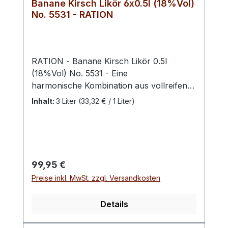
Banane Kirsch Likör 6x0.5l (18%Vol)
No. 5531 - RATION
RATION - Banane Kirsch Likör 0.5l
(18%Vol) No. 5531 - Eine
harmonische Kombination aus vollreifen
Kirschen und süß-cremigen Bananen,
Inhalt:
3 Liter
(33,32 € / 1 Liter)
geprägt durch geschmackliche Fülle und
kräftige Farbe im Glas. Pur ein Genuss,
auf Eis oder als Mixzutat für fruchtige
Cocktails und Longdrinks.
Verkostungsnotiz: Aromen von Kirschen
Regulärer Preis:
99,95 €
und reifen Bananen.Farbton: rotbraun
Preise inkl. MwSt. zzgl. Versandkosten
Details