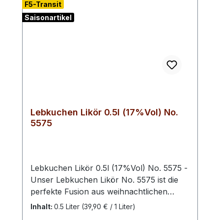
F5-Transit
Saisonartikel
Lebkuchen Likör 0.5l (17%Vol) No.
5575
Lebkuchen Likör 0.5l (17%Vol) No. 5575 -
Unser Lebkuchen Likör No. 5575 ist die
perfekte Fusion aus weihnachtlichen
Aromen und einem Hauch von Luxus. Mit
Inhalt:
0.5 Liter
(39,90 € / 1 Liter)
seiner fein abgestimmten Mischung aus