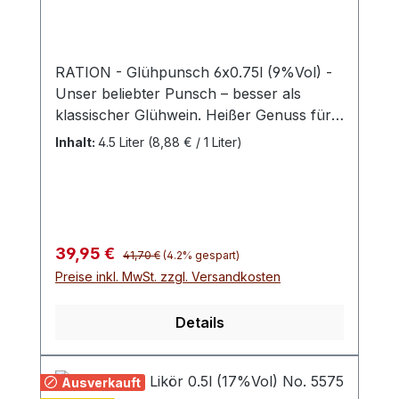
RATION - Glühpunsch 6x0.75l (9%Vol) -
Unser beliebter Punsch – besser als
klassischer Glühwein. Heißer Genuss für
kalte Wintertage: Wärmt von innen, duftet
Inhalt:
4.5 Liter
(8,88 € / 1 Liter)
herrlich und versüßt den Abend zu Hause
vorm knisternden Kaminfeuer. Nach
überlieferter Rezeptur hergestellt,
beinhaltet unser fruchtig, würziges
Traditionsgetränk feine Noten von
Regulärer Preis:
Verkaufspreis:
39,95 €
41,70 €
(4.2% gespart)
dunklen Waldfrüchten und Kirsche.
Preise inkl. MwSt. zzgl. Versandkosten
Dezente Süße. Tipp: Mit Orangenscheiben
erhitzen. Erfreut aber auch pur. Nicht
Details
kochen!
Ausverkauft