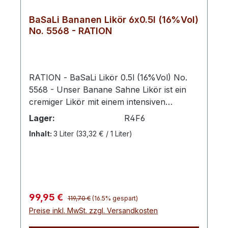
BaSaLi Bananen Likör 6x0.5l (16%Vol)
No. 5568 - RATION
RATION - BaSaLi Likör 0.5l (16%Vol) No.
5568 - Unser Banane Sahne Likör ist ein
cremiger Likör mit einem intensiven
Bananengeschmack und einer weichen
Lager:
R4F6
Sahnenote. Er zeichnet sich durch seine
Inhalt:
3 Liter
(33,32 € / 1 Liter)
samtige Textur und seinen vollmundigen
Geschmack aus, der sich ideal für den
puren Genuss oder als Basis für Cocktails
eignet.Die harmonische Kombination aus
fruchtiger Süße und cremiger Fülle macht
Regulärer Preis:
Verkaufspreis:
99,95 €
diesen Likör zu einem besonderen
119,70 €
(16.5% gespart)
Preise inkl. MwSt. zzgl. Versandkosten
Genussmoment. Ideal als Dessertlikör oder
als besondere Zutat in kreativen Drink-