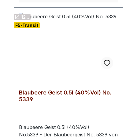
zu Cocktails gemischt werden. Seine
elegante Präsentation macht es auch zu
12 ..
einem erstklassigen Geschenk für
F5-Transit
besondere Anlässe.
Verkostungsnotiz: Dieser luxuriöse
Pfefferminzlikör mit Blattgold verbindet
erfrischende Minznoten mit einem Hauch
von Opulenz, der den Gaumen verwöhnt
und einen Hauch von Glamour hinterlässt.
Farbton: klar, mit Blattgold
Blaubeere Geist 0.5l (40%Vol) No.
5339
Blaubeere Geist 0.5l (40%Vol)
No.5339 - Der Blaubeergeist No. 5339 von