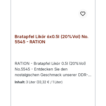
Qualität, sondern auch ein authentisches
Geschmackserlebnis. Jeder Schluck
offenbart die perfekte Kombination aus
erfrischenden Kräutern, subtilen
Gewürzen und einem Hauch von Süße.
Verkostungsnotiz: Aromen von
Bratapfel Likör 6x0.5l (20%Vol) No.
ausgewählten Mecklenburger
5545 - RATION
Kräutern.Farbton: bernstein
RATION - Bratapfel Likör 0.5l (20%Vol)
No.5545 - Entdecken Sie den
nostalgischen Geschmack unserer DDR-
inspirierten Bratapfellikörs! Unser
Inhalt:
3 Liter
(33,32 € / 1 Liter)
Bratapfellikör ist eine Hommage an
vergangene Zeiten, ein harmonisches
Zusammenspiel aus sonnengereiften
Äpfeln und winterlichen Gewürzen.Jeder