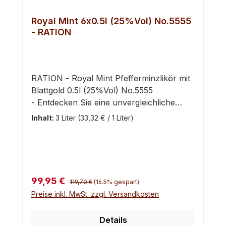
Royal Mint 6x0.5l (25%Vol) No.5555
- RATION
RATION - Royal Mint Pfefferminzlikör mit
Blattgold 0.5l (25%Vol) No.5555
- Entdecken Sie eine unvergleichliche
Verschmelzung von Luxus und
Inhalt:
3 Liter
(33,32 € / 1 Liter)
erfrischender Geschmacksexplosion mit
unserem exquisiten Pfefferminzlikör mit
Blattgold. Dieser erlesene Likör verbindet
die Frische von Pfefferminze mit einem
Hauch von dekadentem Blattgold, um ein
Regulärer Preis:
Verkaufspreis:
99,95 €
119,70 €
(16.5% gespart)
Getränk zu kreieren, das alle Sinne
Preise inkl. MwSt. zzgl. Versandkosten
anspricht. Perfekt als Aperitif oder
Digestif, kann unser Pfefferminzlikör mit
Details
Blattgold sowohl pur genossen als auch