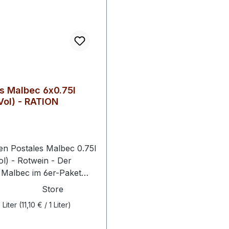
s Malbec 6x0.75l
ol) - RATION
en Postales Malbec 0.75l
l) - Rotwein - Der
 Malbec im 6er-Paket
nkomplizierten
Store
enuss aus Argentinien in
 Liter
(11,10 € / 1 Liter)
her Vorratsgröße. Die
 stammen aus den