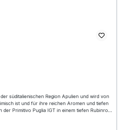
us der süditalienischen Region Apulien und wird von
imisch ist und für ihre reichen Aromen und tiefen
der Primitivo Puglia IGT in einem tiefen Rubinrot
eren, Kirschen und Pflaumen sowie Noten von
tsüße und einer gut integrierten Säure. Die