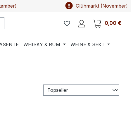
tember)
Glühmarkt (November)
0,00 €
Ware
ÄSENTE
WHISKY & RUM
WEINE & SEKT