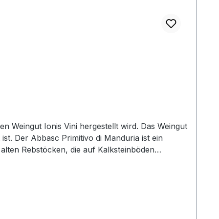
en Weingut Ionis Vini hergestellt wird. Das Weingut
ist. Der Abbasc Primitivo di Manduria ist ein
 alten Rebstöcken, die auf Kalksteinböden
einer tiefen, dunklen Farbe mit violetten
 Gewürzen und einem Hauch von Schokolade und
e ist moderat und gut ausbalanciert, was dem Wein
er Abbasc Primitivo di Manduria eignet sich gut
bei einer Temperatur von etwa 18 Grad Celsius