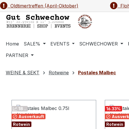
Oldtimertreffen (April-Oktober)
Floh
m Hauptinhalt springen
Zur Suche springen
Zur Hauptnavigation springen
Home
SALE%
EVENTS
SCHWECHOWER
PARTNER
WEINE & SEKT
Rotweine
Postales Malbec
18 ..
16.33
%
Ausverkauft
Ausverk
Rotwein
Rotwein