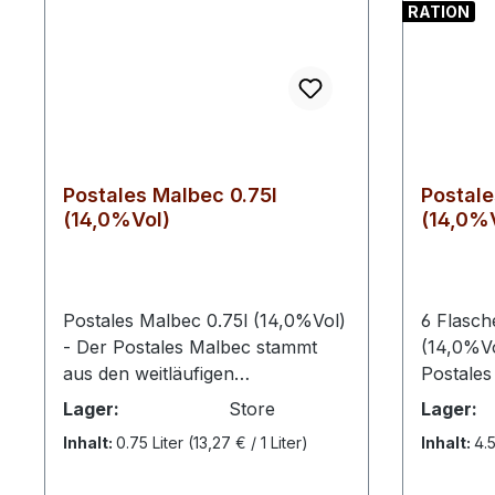
RATION
Postales Malbec 0.75l
Postale
(14,0%Vol)
(14,0%V
Postales Malbec 0.75l (14,0%Vol)
6 Flasch
- Der Postales Malbec stammt
(14,0%Vo
aus den weitläufigen
Postales
Weinregionen Patagoniens und
bietet u
Lager:
Store
Lager:
verkörpert den typischen Stil
Rotweing
Inhalt:
0.75 Liter
(13,27 € / 1 Liter)
Inhalt:
4.5
argentinischer Rotweine mit
praktisc
klarer Frucht und angenehmer
Trauben