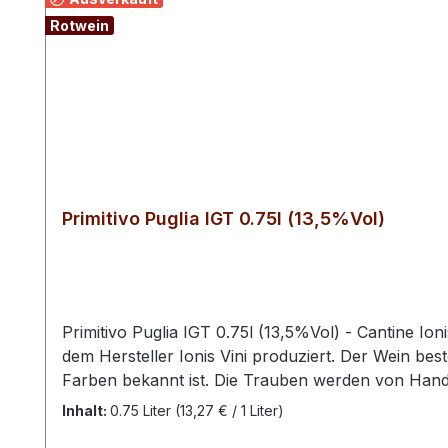
Rotwein
Primitivo Puglia IGT 0.75l (13,5%Vol)
Primitivo Puglia IGT 0.75l (13,5%Vol) - Cantine Ion
dem Hersteller Ionis Vini produziert. Der Wein bes
Farben bekannt ist. Die Trauben werden von Hand g
mit violetten Reflexen. In der Nase entfaltet er
Inhalt:
0.75 Liter
(13,27 € / 1 Liter)
Gewürzen und Tabak. Am Gaumen präsentiert sich 