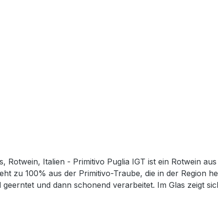
is, Rotwein, Italien - Primitivo Puglia IGT ist ein Rotwein a
teht zu 100% aus der Primitivo-Traube, die in der Region he
eerntet und dann schonend verarbeitet. Im Glas zeigt sich 
 intensive Aromen von reifen, dunklen Früchten wie Brombe
der Wein vollmundig und weich mit einer angenehmen Fruch