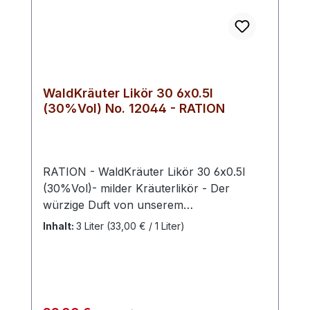
WaldKräuter Likör 30 6x0.5l
(30%Vol) No. 12044 - RATION
RATION - WaldKräuter Likör 30 6x0.5l
(30%Vol)- milder Kräuterlikör - Der
würzige Duft von unserem
Kräuterlikör animiert die Sinne und findet
Inhalt:
3 Liter
(33,00 € / 1 Liter)
sein Ende kraftvoll am Gaumen - Ein
absoluter Klassiker. Spirituosen aus
Kräutern haben eine lange Tradition. Sie
zählen mit zu den beliebtesten Spirituosen
in Deutschland. Unser Waldschnaps
Regulärer Preis: