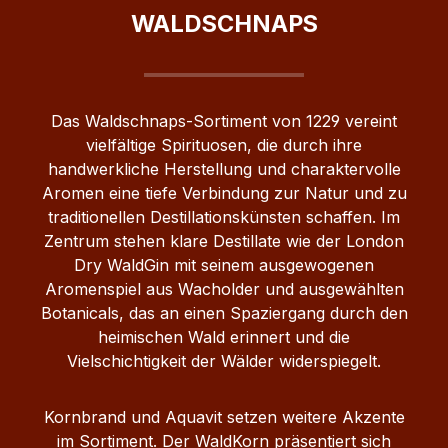
Allesfresser, bei uns erährt er sich aber
WALDSCHNAPS
oft von Feldmäusen auf unseren
weitläufigen Obstplantagen. Zu sehen
bekommten wir den Rotfuchs nur in der
Dämmerung oder in der Nacht.
Das Waldschnaps‑Sortiment von 1229 vereint
vielfältige Spirituosen, die durch ihre
handwerkliche Herstellung und charaktervolle
Aromen eine tiefe Verbindung zur Natur und zu
traditionellen Destillationskünsten schaffen. Im
Zentrum stehen klare Destillate wie der London
Dry WaldGin mit seinem ausgewogenen
Aromenspiel aus Wacholder und ausgewählten
Botanicals, das an einen Spaziergang durch den
heimischen Wald erinnert und die
Vielschichtigkeit der Wälder widerspiegelt.
Kornbrand und Aquavit setzen weitere Akzente
im Sortiment. Der WaldKorn präsentiert sich