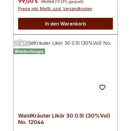
Verkaufspreis:
99,00 €
119,70 €
(17.29% gespart)
Kräuterlikör wurde mit feinsten Kräutern
Preise inkl. MwSt. zzgl. Versandkosten
aromatisiert und ist ein echter Klassiker.
Lagern Sie die Flasche am besten an
In den Warenkorb
einem dunklen und kühlen Ort.
47 ..
Waldschnaps
WaldKräuter Likör 30 0.5l (30%Vol)
No. 12044