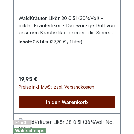
WaldKräuter Likör 30 0.5l (30%Vol) -
milder Kräuterlikör - Der würzige Duft von
unserem Kräuterlikör animiert die Sinne
und findet sein Ende kraftvoll am Gaumen
Inhalt:
0.5 Liter
(39,90 € / 1 Liter)
- Ein absoluter Klassiker. Spirituosen aus
Kräutern haben eine lange Tradition. Sie
zählen mit zu den beliebtesten Spirituosen
in Deutschland. Unser Waldschnaps
Kräuterlikör wurde mit feinsten Kräutern
Regulärer Preis:
19,95 €
aromatisiert und ist ein echter Klassiker.
Preise inkl. MwSt. zzgl. Versandkosten
Lagern Sie die Flasche am besten an
einem dunklen und kühlen Ort.
In den Warenkorb
60 ..
Waldschnaps