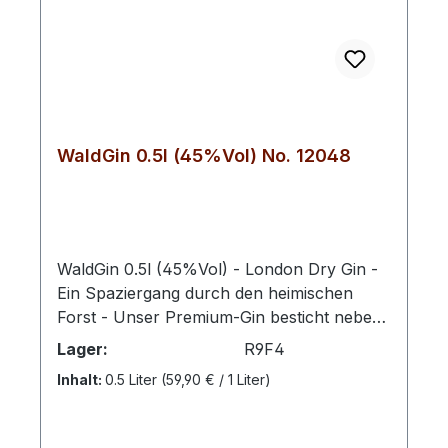
WaldGin 0.5l (45%Vol) No. 12048
WaldGin 0.5l (45%Vol) - London Dry Gin -
Ein Spaziergang durch den heimischen
Forst - Unser Premium-Gin besticht neben
dem typischen Geschmack von edlen und
Lager:
R9F4
ausgereiften Wacholderbeeren vor allem
Inhalt:
0.5 Liter
(59,90 € / 1 Liter)
durch sein ausgewogenes Aromenspiel von
besten Botanicals wie z.B. heimischen
Kiefernnadeln, Brennnesseln, Brombeer-