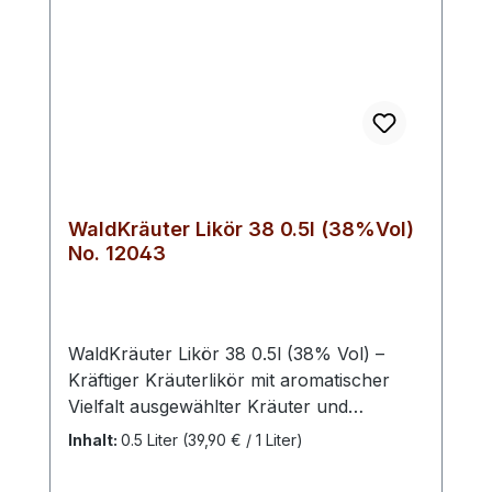
WaldKräuter Likör 38 0.5l (38%Vol)
No. 12043
WaldKräuter Likör 38 0.5l (38% Vol) –
Kräftiger Kräuterlikör mit aromatischer
Vielfalt ausgewählter Kräuter und
Gewürze. Würzig, vollmundig und
Inhalt:
0.5 Liter
(39,90 € / 1 Liter)
angenehm rund im Geschmack. Ein
charakterstarker Likör für Genießer