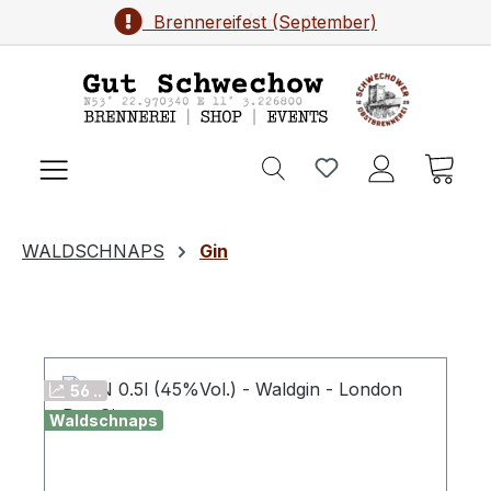
Brennereifest (September)
Zum Hauptinhalt springen
Ware
WALDSCHNAPS
Gin
56 ..
Waldschnaps