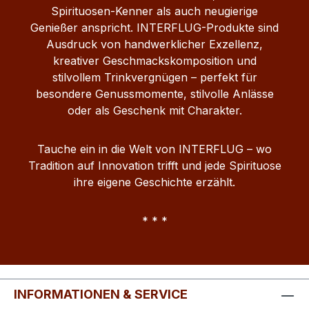
Geschmack: Honig & Rum Farbe:
Spirituosen-Kenner als auch neugierige
Bernstein Herkunft: Deutschland (Honig
Genießer anspricht. INTERFLUG-Produkte sind
aus der Schwechower Apfelplantage) Ob
Ausdruck von handwerklicher Exzellenz,
pur, auf Eis oder als aromatische
kreativer Geschmackskomposition und
Komponente in Cocktails – der Interflug
stilvollem Trinkvergnügen – perfekt für
410 Honig‑Rum‑Likör vereint die Süße des
besondere Genussmomente, stilvolle Anlässe
regionalen Honigs mit dem kräftigen
oder als Geschenk mit Charakter.
Charakter des Rums zu einem
außergewöhnlichen Genusserlebnis.
Tauche ein in die Welt von INTERFLUG – wo
Tradition auf Innovation trifft und jede Spirituose
ihre eigene Geschichte erzählt.
* * *
INFORMATIONEN & SERVICE