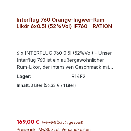
Spirituosen schätzen und neue
Geschmackshorizonte entdecken möchten.
Eine perfekte Wahl für Genussmomente
Interflug 760 Orange-Ingwer-Rum
oder als stilvolles Geschenk.-INTERFLUG -
Likör 6x0.5l (52%Vol) IF760 - RATION
Produkte Vorzüglicher Qualitätsarbeit -
Register-Nr.: 302024121824 - Eine
Premium-Marke der Schwechower
Brennerei (MV)
6 x INTERFLUG 760 0.5l (52%Vol) - Unser
Interflug 760 ist ein außergewöhnlicher
Rum-Likör, der intensiven Geschmack mit
feiner Aromatik verbindet. Mit seinen
Lager:
R14F2
kräftigen 52% Vol. präsentiert er sich
Inhalt:
3 Liter
(56,33 € / 1 Liter)
charakterstark, gleichzeitig jedoch
erstaunlich harmonisch und weich. Die
Grundlage bildet hochwertiger Rum, der mit
sonnengereiften Orangen und frischem
Ingwer verfeinert wird. Dadurch entsteht
Regulärer Preis:
Verkaufspreis:
169,00 €
ein ausgewogenes Zusammenspiel aus
179,70 €
(5.95% gespart)
Preise inkl. MwSt. zzgl. Versandkosten
fruchtiger Süße, würziger Frische und