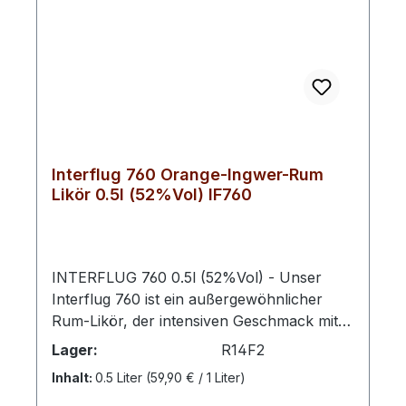
Interflug 760 Orange-Ingwer-Rum
Likör 0.5l (52%Vol) IF760
INTERFLUG 760 0.5l (52%Vol) - Unser
Interflug 760 ist ein außergewöhnlicher
Rum-Likör, der intensiven Geschmack mit
feiner Aromatik verbindet. Mit seinen
Lager:
R14F2
kräftigen 52% Vol. präsentiert er sich
Inhalt:
0.5 Liter
(59,90 € / 1 Liter)
charakterstark, gleichzeitig jedoch