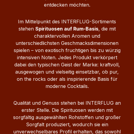
entdecken möchten.
Apfelplantage Cremig‑vollmundiger
Geschmack Intensives, ausgewogenes
Aroma Handwerkliche Herstellung Der
Im Mittelpunkt des INTERFLUG-Sortiments
Interflug 410 Honig‑Rum‑Likör entsteht
stehen
Spirituosen auf Rum-Basis
, die mit
durch die Kombination hochwertiger
charaktervollen Aromen und
Rum‑Destillate mit lokalem Honig. Durch
unterschiedlichsten Geschmacksdimensionen
die sorgfältige Abstimmung der Zutaten
spielen – von exotisch fruchtigen bis zu würzig
und die schonende Verarbeitung bleibt die
intensiven Noten. Jedes Produkt verkörpert
feine Honignote erhalten, während der
dabei den typischen Geist der Marke: kraftvoll,
Rum seinem Charakter treu bleibt.
ausgewogen und vielseitig einsetzbar, ob pur,
Servierempfehlung Sein volles Aroma
on the rocks oder als inspirierende Basis für
entfaltet der Likör bei einer
moderne Cocktails.
Serviertemperatur von etwa 8–12 °C. Pur
leicht gekühlt genießen Auf Eis servieren
Qualität und Genuss stehen bei INTERFLUG an
In cremigen Rum‑Cocktails Als Digestif
erster Stelle. Die Spirituosen werden mit
nach dem Essen Produktdetails im
sorgfältig ausgewählten Rohstoffen und großer
Überblick Inhalt: 0,5 Liter Alkoholgehalt:
Sorgfalt produziert, wodurch sie ein
30 % Vol. Kategorie: Rum‑Likör
unverwechselbares Profil erhalten, das sowohl