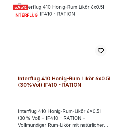
Rum Likör überzeugt durch seine
5.95
%
Vielseitigkeit und seinen runden
INTERFLUG
Charakter.Ideal für Genießer, die sanfte
Süße, aromatische Tiefe und kreative
Genussmomente schätzen. Alkoholgehalt:
25 % Vol. Geschmack: Vanillig, weich,
vollmundigGenussempfehlung: Pur,
gekühlt, in Drinks oder Heißgetränken-
INTERFLUG - Produkte Vorzüglicher
Qualitätsarbeit - Register-Nr.:
302024121824 - Eine Premium-Marke der
Interflug 410 Honig-Rum Likör 6x0.5l
Schwechower Brennerei (MV)
(30%Vol) IF410 - RATION
Interflug 410 Honig‑Rum‑Likör 6×0.5 l
(30 % Vol) – IF410 – RATION –
Vollmundiger Rum‑Likör mit natürlicher