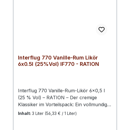
Liebhaber besonderer Spirituosen mit
karibischer Seele und nostalgischem
Flair.-INTERFLUG - Produkte
Vorzüglicher Qualitätsarbeit - Register-Nr.:
302024121824 - Eine Premium-Marke der
Schwechower Brennerei (MV)
Interflug 770 Vanille-Rum Likör
6x0.5l (25%Vol) IF770 - RATION
Interflug 770 Vanille-Rum-Likör 6×0,5 l
(25 % Vol) – RATION – Der cremige
Klassiker im Vorteilspack: Ein vollmundiger
Rum-Likör mit intensiver Vanillenote und
Inhalt:
3 Liter
(56,33 € / 1 Liter)
exotischer Tiefe – perfekt für Bars, Events
oder gesellige Runden. Der Interflug 770