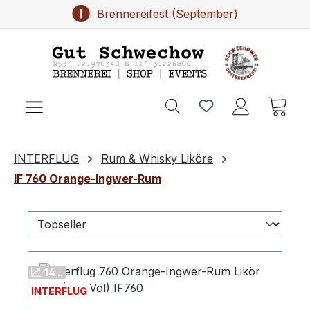
Brennereifest (September)
Flohmarkt (April-Oktober)
Zum Hauptinhalt springen
Ware
INTERFLUG
Rum & Whisky Liköre
IF 760 Orange-Ingwer-Rum
14 ..
INTERFLUG