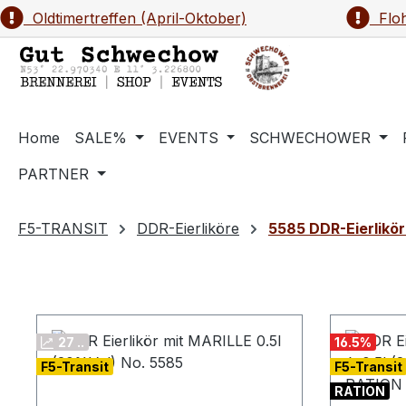
Oldtimertreffen (April-Oktober)
Floh
m Hauptinhalt springen
Zur Suche springen
Zur Hauptnavigation springen
Home
SALE%
EVENTS
SCHWECHOWER
PARTNER
F5-TRANSIT
DDR-Eierliköre
5585 DDR-Eierlikör 
27 ..
16.5
%
F5-Transit
F5-Transit
RATION