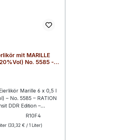
rlikör mit MARILLE
(20%Vol) No. 5585 -
erlikör Marille 6 x 0,5 l
l) – No. 5585 – RATION
nsit DDR Edition –
Eierlikörklassiker mit
R10F4
er Marillennote im
iter
(33,32 € / 1 Liter)
en 6er-Vorteilspaket. Die
ion aus traditionellem