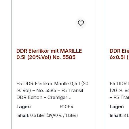
DDR Eierlikör mit MARILLE
DDR Eie
0.5l (20%Vol) No. 5585
6x0.5l 
RATION
F5 DDR Eierlikör Marille 0,5 l (20
F5 DDR Ei
% Vol) – No. 5585 – F5 Transit
(20 % Vo
DDR Edition – Cremiger
– F5 Tra
Eierlikörklassiker mit fruchtiger
Cremiger 
Lager:
R10F4
Lager:
Marillennote. Diese besondere
fruchtig
Inhalt:
0.5 Liter
(39,90 € / 1 Liter)
Inhalt:
3 L
Komposition vereint die
praktisch
traditionelle Rezeptur des DDR
Kombinat