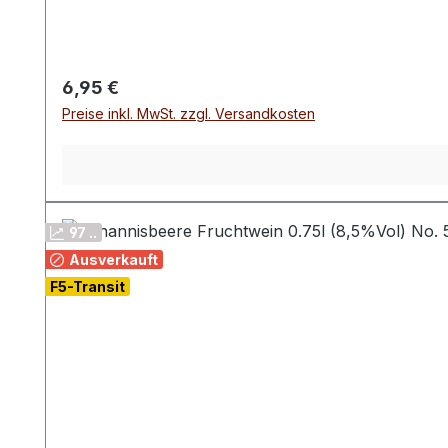
Regulärer Preis:
6,95 €
Preise inkl. MwSt. zzgl. Versandkosten
97 ..
Ausverkauft
F5-Transit