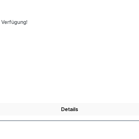
se) Farbe: Cremig-
 Verfügung!
redition Allergene:
kung: 6
r:
ower Obstbrennerei
rn, Deutschland Ob
lige Abende, als Vorrat
eßer oder für den Einsatz
r Marille RATION vereint
on mit fruchtiger
e in praktischer
Details
kung.