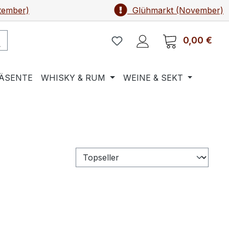
tember)
Glühmarkt (November)
0,00 €
Ware
ÄSENTE
WHISKY & RUM
WEINE & SEKT