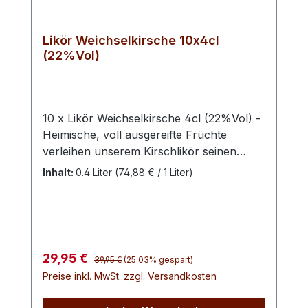
Likör Weichselkirsche 10x4cl
(22%Vol)
10 x Likör Weichselkirsche 4cl (22%Vol) -
Heimische, voll ausgereifte Früchte
verleihen unserem Kirschlikör seinen
einzigartigen Charakter und die trockene
Inhalt:
0.4 Liter
(74,88 € / 1 Liter)
Note. Ein Geschmackserlebnis der
besonderen Art. Bei unseren
Weichselkirschen handelt es sich um
heimische, voll ausgereifte Früchte der
unberührten Natur Mecklenburg-
Regulärer Preis:
Verkaufspreis:
29,95 €
39,95 €
(25.03% gespart)
Vorpommerns. Weichsel ist hierbei eine
Preise inkl. MwSt. zzgl. Versandkosten
Bezeichnung der Sauerkirsche. Die
prallroten und süß-sauren Früchte der