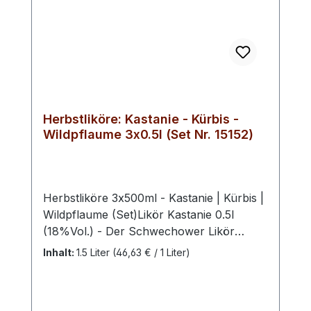
Obstbrennerei Herkunft: Mecklenburg-
Vorpommern, Deutschland Ob als
Geschenk für Freunde, Familie oder
Geschäftspartner – das Schwechower Likör
Wilde Winterschlehe Geschenkset verbindet
aromatischen Likörgenuss mit einer
stilvollen Präsentation.
Herbstliköre: Kastanie - Kürbis -
Wildpflaume 3x0.5l (Set Nr. 15152)
Herbstliköre 3x500ml - Kastanie | Kürbis |
Wildpflaume (Set)Likör Kastanie 0.5l
(18%Vol.) - Der Schwechower Likör
Kastanie fängt das Aroma von Maronen,
Inhalt:
1.5 Liter
(46,63 € / 1 Liter)
auch als Esskastanien bekannt, in einer
feinen Likörkomposition ein. Sanfte
Röstaromen, eine dezente Süße und die