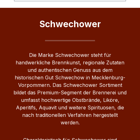
forcieren. Am liebsten wächst sie rund um
unsere Brennerei. Jedenfalls vermuten
wir das, denn eines ist klar wie
Schwechower
Schwechower Obstbrand: Unser
Zwetschgenbrand ist nicht ohne Grund
einer der Renner in unserem Sortiment.
Die Marke Schwechower steht für
handwerkliche Brennkunst, regionale Zutaten
und authentischen Genuss aus dem
historischen Gut Schwechow in Mecklenburg-
Vorpommern. Das Schwechower Sortiment
bildet das Premium-Segment der Brennerei und
umfasst hochwertige Obstbrände, Liköre,
Aperitifs, Aquavit und weitere Spirituosen, die
nach traditionellen Verfahren hergestellt
werden.
Charakteristisch für Schwechower sind