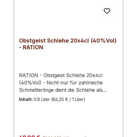
Obstgeist Schlehe 20x4cl (40%Vol)
- RATION
RATION - Obstgeist Schlehe 20x4cl
(40%Vol) - Nicht nur für zahlreiche
Schmetterlinge dient die Schlehe als
beliebte Nektarquelle. Unser
Inhalt:
0.8 Liter
(86,25 € / 1 Liter)
Schlehengeist wird liebevoll per Hand
produziert und erinnert am Gaumen
entfernt an Mandeln sowie einen Hauch
von Röstaromen. Häufig wächst die
Schlehe in Gesellschaft von Wacholder,
Regulärer Preis: