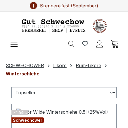
Brennereifest (September)
Zum Hauptinhalt springen
Ware
SCHWECHOWER
Liköre
Rum-Liköre
Winterschlehe
46 ..
Schwechower