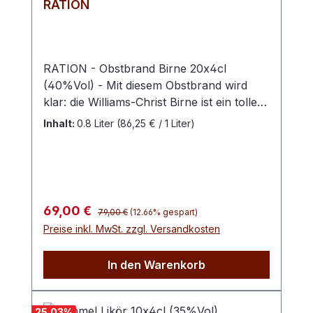
RATION
Genuss.
RATION - Obstbrand Birne 20x4cl
(40%Vol) - Mit diesem Obstbrand wird
klar: die Williams-Christ Birne ist ein tolles
Früchtchen! Besondere Saftigkeit trifft hier
Inhalt:
0.8 Liter
(86,25 € / 1 Liter)
auf den süßen bis feinsäuerlichen
Geschmack dieser beliebten Frucht. Für
den Schwechower Obstbrand Birne
werden ausschließlich die für ihr Aroma
weltberühmten Williams Christbirnen
Regulärer Preis:
Verkaufspreis:
69,00 €
79,00 €
(12.66% gespart)
verwendet. Die Früchte werden im
Preise inkl. MwSt. zzgl. Versandkosten
Voralpengebiet angebaut und erst nach
der Fallreife geerntet und handverlesen.
In den Warenkorb
Die Erntezeit der Williams-Christ-Birne
liegt zwischen Mitte August und Anfang
September.
25.03
%