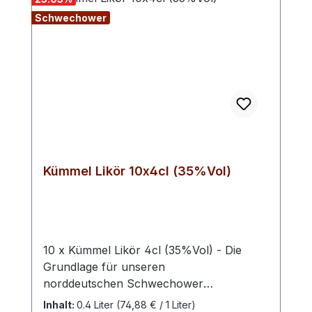
Schwechower
Kümmel Likör 10x4cl (35%Vol)
10 x Kümmel Likör 4cl (35%Vol) - Die
Grundlage für unseren
norddeutschen Schwechower
Kümmellikör bildet ein feines Kümmel-
Inhalt:
0.4 Liter
(74,88 € / 1 Liter)