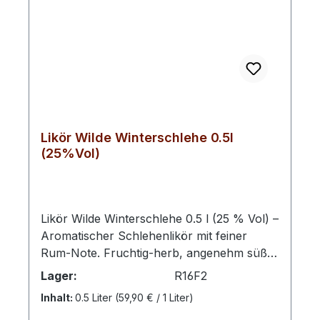
Likör Wilde Winterschlehe 0.5l
(25%Vol)
Likör Wilde Winterschlehe 0.5 l (25 % Vol) –
Aromatischer Schlehenlikör mit feiner
Rum-Note. Fruchtig-herb, angenehm süß
und mit einem charakteristischen
Lager:
R16F2
Mandelton im Abgang – eine besondere
Inhalt:
0.5 Liter
(59,90 € / 1 Liter)
Likörspezialität aus Mecklenburg. Mit dem