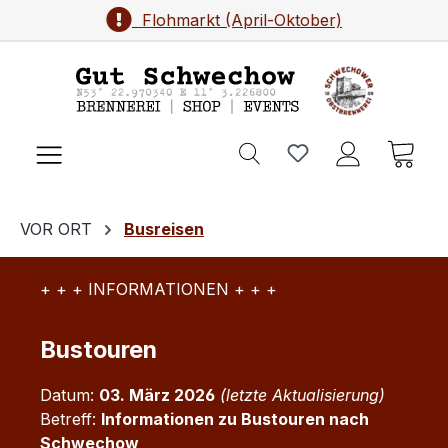
Brennereifest (September)
Flohmarkt (April-Oktober)
Zum Hauptinhalt springen
Ware
VOR ORT
Busreisen
+ + + INFORMATIONEN + + +
Bustouren
Datum:
03. März 2026
(letzte Aktualisierung)
Betreff:
Informationen zu Bustouren nach
Schwechow