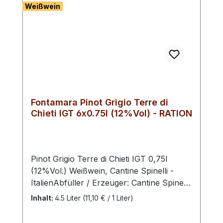
Weißwein
Fontamara Pinot Grigio Terre di
Chieti IGT 6x0.75l (12%Vol) - RATION
Pinot Grigio Terre di Chieti IGT 0,75l
(12%Vol.) Weißwein, Cantine Spinelli -
ItalienAbfüller / Erzeuger: Cantine Spinelli
, Via Piana La Fara, 90, D, 66041 Atessa
Inhalt:
4.5 Liter
(11,10 € / 1 Liter)
CH, ItalienCantine Spinelli, eine
Familienkellerei in den Abruzzen, wird von