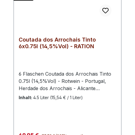
Coutada dos Arrochais Tinto
6x0.75l (14,5%Vol) - RATION
6 Flaschen Coutada dos Arrochais Tinto
0.75l (14,5%Vol) - Rotwein - Portugal,
Herdade dos Arrochais - Alicante
Bouschet, Alfrocheiro, Aragones,
Inhalt:
4.5 Liter
(15,54 € / 1 Liter)
Trincadeira
Regulärer Preis:
Verkaufspreis: