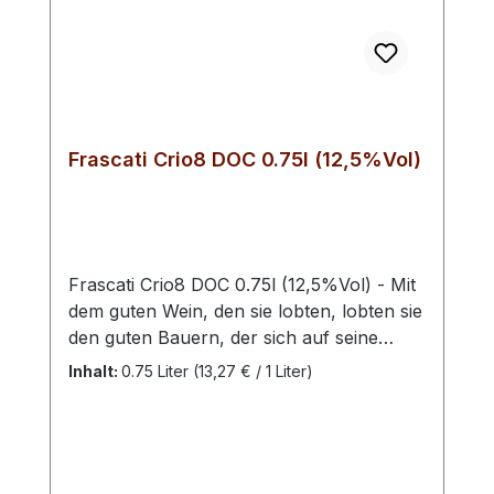
Frascati Crio8 DOC 0.75l (12,5%Vol)
Frascati Crio8 DOC 0.75l (12,5%Vol) - Mit
dem guten Wein, den sie lobten, lobten sie
den guten Bauern, der sich auf seine
Weise auf Boden und Reben einließ, um
Inhalt:
0.75 Liter
(13,27 € / 1 Liter)
die besten Eigenschaften aus den
Rebstöcken hervorzubringen.Auch heute
noch herrscht diese ausgeprägte
Weinkultur bei den Winzern von San