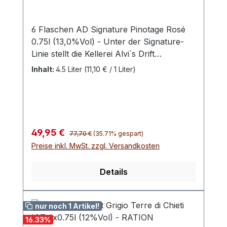
6 Flaschen AD Signature Pinotage Rosé
0.75l (13,0%Vol) - Unter der Signature-
Linie stellt die Kellerei Alvi´s Drift
hervorragende rebsortenreine Weine her.
Inhalt:
4.5 Liter
(11,10 € / 1 Liter)
Jeder Wein spiegelt den individuellen
Anbau der jeweiligen Rebe auf dem
Terroir der Kellerei wider. Die Signature-
Linie ist ready-to-drink und begeistert
durch Charakter, Frische und Fruchtigkeit.
Regulärer Preis:
Verkaufspreis:
49,95 €
77,70 €
(35.71% gespart)
Preise inkl. MwSt. zzgl. Versandkosten
Details
nur noch 1 Artikel!
16.33
%