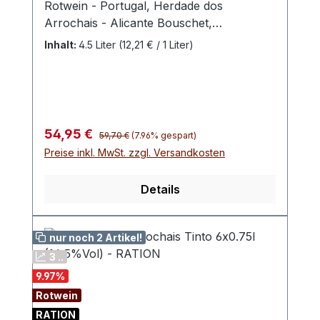
Rotwein - Portugal, Herdade dos
Arrochais - Alicante Bouschet,
Alfrocheiro, Aragones, Tinta Ciada,
Inhalt:
4.5 Liter
(12,21 € / 1 Liter)
Trincadeira
Regulärer Preis:
Verkaufspreis:
54,95 €
59,70 €
(7.96% gespart)
Preise inkl. MwSt. zzgl. Versandkosten
Details
nur noch 2 Artikel!
3 ..
9.97
%
Rotwein
RATION