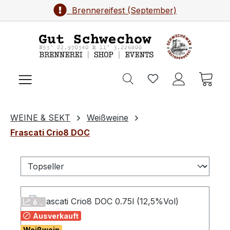
Brennereifest (September)
Zum Hauptinhalt springen
Ware
WEINE & SEKT
Weißweine
Frascati Crio8 DOC
6 ..
Ausverkauft
Weißwein