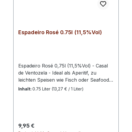
Espadeiro Rosé 0.75l (11,5%Vol)
Espadeiro Rosé 0,75l (11,5%Vol) - Casal
de Ventozela - Ideal als Aperitif, zu
leichten Speisen wie Fisch oder Seafood.
Perfekt ist der Wein allerdings in einer
Inhalt:
0.75 Liter
(13,27 € / 1 Liter)
entspannten und gemütlichen
Atmosphäre. Beste Serviertemperatur
zwischen 8°C und 10°C. Die Region Vinho
Verde in Portugal ist bekannt für ihre
einzigartigen Weine, die frisch, lebendig
Regulärer Preis:
9,95 €
und voller Charakter sind. Einer dieser