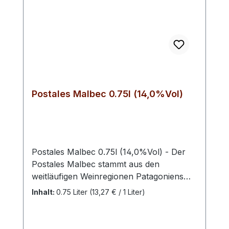
Genossenschaft „Casal de Ventozela“
Bevensen
abzufüllen. Hinweis: Enthält Sulfite
Postales Malbec 0.75l (14,0%Vol)
Postales Malbec 0.75l (14,0%Vol) - Der
Postales Malbec stammt aus den
weitläufigen Weinregionen Patagoniens
und verkörpert den typischen Stil
Inhalt:
0.75 Liter
(13,27 € / 1 Liter)
argentinischer Rotweine mit klarer Frucht
und angenehmer Tiefe. Die besonderen
klimatischen Bedingungen mit intensiver