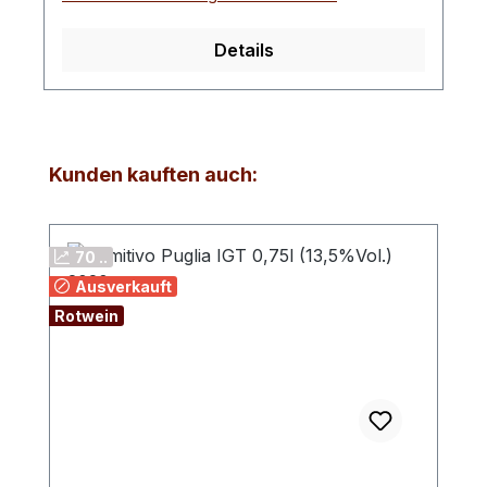
Details
Produktgalerie überspringen
Kunden kauften auch:
70 ..
Ausverkauft
Rotwein