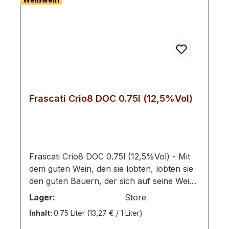
Frascati Crio8 DOC 0.75l (12,5%Vol)
Frascati Crio8 DOC 0.75l (12,5%Vol) - Mit
dem guten Wein, den sie lobten, lobten sie
den guten Bauern, der sich auf seine Weise
auf Boden und Reben einließ, um die
Lager:
Store
besten Eigenschaften aus den Rebstöcken
Inhalt:
0.75 Liter
(13,27 € / 1 Liter)
hervorzubringen.Auch heute noch