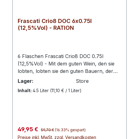
Frascati Crio8 DOC 6x0.75l
(12,5%Vol) - RATION
6 Flaschen Frascati Crio8 DOC 0.75l
(12,5%Vol) - Mit dem guten Wein, den sie
lobten, lobten sie den guten Bauern, der
sich auf seine Weise auf Boden und Reben
Lager:
Store
einließ, um die besten Eigenschaften aus
Inhalt:
4.5 Liter
(11,10 € / 1 Liter)
den Rebstöcken hervorzubringen.Auch
heute noch herrscht diese ausgeprägte
Weinkultur bei den Winzern von San
Marco. In dem Gebiet rund um den Lago di
Bolsena, im nördlichen Teil des Latium,
Regulärer Preis:
Verkaufspreis:
49,95 €
entsteht dieser zart duftende, würzig
59,70 €
(16.33% gespart)
Preise inkl. MwSt. zzgl. Versandkosten
weiche Frascati.Hinweis: Enthält Sulfite