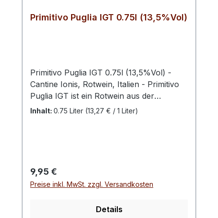
Primitivo Puglia IGT 0.75l (13,5%Vol)
Primitivo Puglia IGT 0.75l (13,5%Vol) -
Cantine Ionis, Rotwein, Italien - Primitivo
Puglia IGT ist ein Rotwein aus der
süditalienischen Region Apulien und wird
Inhalt:
0.75 Liter
(13,27 € / 1 Liter)
von dem Hersteller Ionis Vini produziert.
Der Wein besteht zu 100% aus der
Primitivo-Traube, die in der Region
heimisch ist und für ihre reichen Aromen
und tiefen Farben bekannt ist. Die
Regulärer Preis:
9,95 €
Trauben werden von Hand geerntet und
Preise inkl. MwSt. zzgl. Versandkosten
dann schonend verarbeitet. Im Glas zeigt
sich der Primitivo Puglia IGT in einem
Details
tiefen Rubinrot mit violetten Reflexen. In