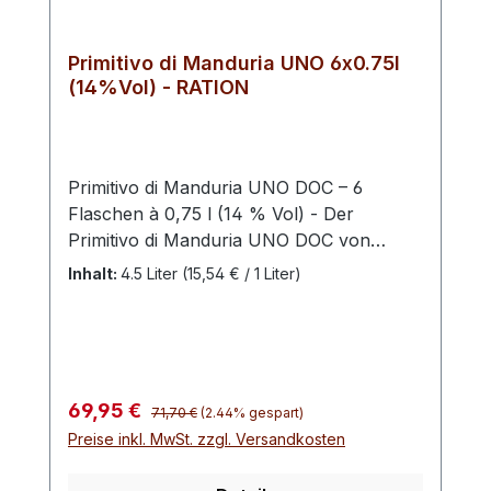
Primitivo di Manduria UNO 6x0.75l
(14%Vol) - RATION
Primitivo di Manduria UNO DOC – 6
Flaschen à 0,75 l (14 % Vol) - Der
Primitivo di Manduria UNO DOC von
Masseria La Volpe begeistert als
Inhalt:
4.5 Liter
(15,54 € / 1 Liter)
charaktervoller Rotwein aus Apulien mit
intensiven Fruchtaromen und einem
harmonischen, vollmundigen Geschmack.
Dieses Angebot umfasst 6 Flaschen à
0,75 l und eignet sich ideal für
Regulärer Preis:
Verkaufspreis:
69,95 €
71,70 €
(2.44% gespart)
Weinliebhaber, gesellige Abende oder als
Preise inkl. MwSt. zzgl. Versandkosten
stilvolle Geschenkidee. Im Bouquet
entfalten sich Aromen von reifen