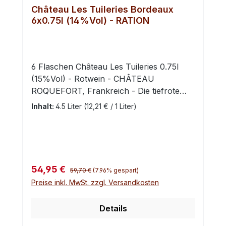
Château Les Tuileries Bordeaux
6x0.75l (14%Vol) - RATION
6 Flaschen Château Les Tuileries 0.75l
(15%Vol) - Rotwein - CHÂTEAU
ROQUEFORT, Frankreich - Die tiefrote
Farbe birgt Aromen von schwarzer
Inhalt:
4.5 Liter
(12,21 € / 1 Liter)
Johannisbeere und Brombeeren, reich
und geschmeidig im Mund.
Regulärer Preis:
Verkaufspreis:
54,95 €
59,70 €
(7.96% gespart)
Preise inkl. MwSt. zzgl. Versandkosten
Details