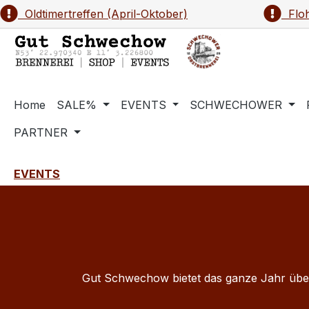
Oldtimertreffen (April-Oktober)
Floh
m Hauptinhalt springen
Zur Suche springen
Zur Hauptnavigation springen
Home
SALE%
EVENTS
SCHWECHOWER
PARTNER
EVENTS
Gut Schwechow bietet das ganze Jahr über