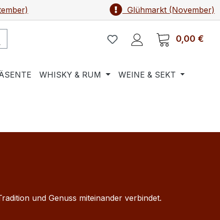
tember)
Glühmarkt (November)
0,00 €
Ware
ÄSENTE
WHISKY & RUM
WEINE & SEKT
adition und Genuss miteinander verbindet.