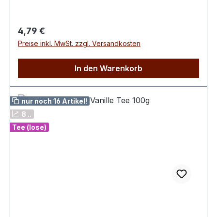
Malvenblüten, AromaZubereitung: 1 Teelöffel
pro Tasse, mit kochendem Wasser übergießen, 5
Minuten ziehen lassen.
Regulärer Preis:
4,79 €
Preise inkl. MwSt. zzgl. Versandkosten
In den Warenkorb
nur noch 16 Artikel!
8 ..
Tee (lose)