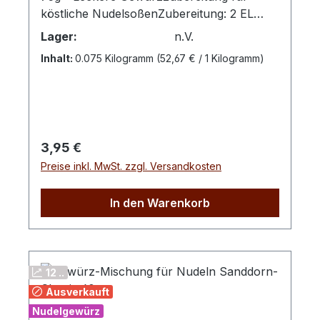
köstliche NudelsoßenZubereitung: 2 EL
Gewürzzubereitung mit 4 EL Wasser und 4
Lager:
n.V.
EL Olivenöl in eine Pfanne geben. Die
Inhalt:
0.075 Kilogramm
(52,67 € / 1 Kilogramm)
Mischung etwas köcheln lassen bis das
Wasser verdunstet ist. Ca. 250 g gekochte
Nudeln dazugeben und gut
vermischen.Zutaten: Knoblauch, Chillies,
Tomaten, Meersalz, Petersilie, Paprika rot,
Regulärer Preis:
3,95 €
Karotten, LiebstöckelblätterTIPP: Mit Speck
Preise inkl. MwSt. zzgl. Versandkosten
und Parmesankäse verfeinern!
In den Warenkorb
12 ..
Ausverkauft
Nudelgewürz