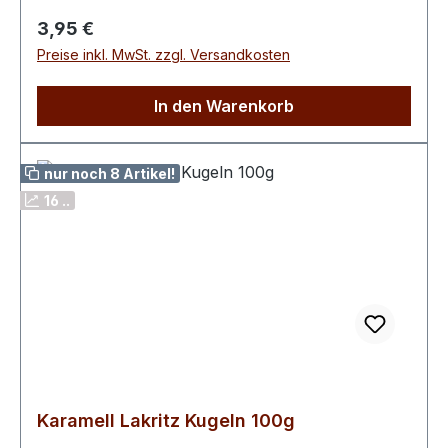
Fettsäuren < 0,1 g Kohlenhydrate 95,9 g davon
Regulärer Preis:
3,95 €
Zucker 68,9 g Eiweiß < 0,1 g Salz < 0,1 g
Preise inkl. MwSt. zzgl. Versandkosten
In den Warenkorb
nur noch 8 Artikel!
16 ..
Karamell Lakritz Kugeln 100g