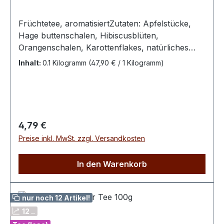
Früchtetee, aromatisiertZutaten: Apfelstücke,
Hage buttenschalen, Hibiscusblüten,
Orangenschalen, Karottenflakes, natürliches
Aroma, Sanddornbeeren, Aroma,
Inhalt:
0.1 Kilogramm
(47,90 € / 1 Kilogramm)
SonnenblumenblütenZubereitung: 1 Teelöffel
pro Tasse, mit kochendem Wasser übergießen, 5
Minuten ziehen lassen.
Regulärer Preis:
4,79 €
Preise inkl. MwSt. zzgl. Versandkosten
In den Warenkorb
nur noch 12 Artikel!
12 ..