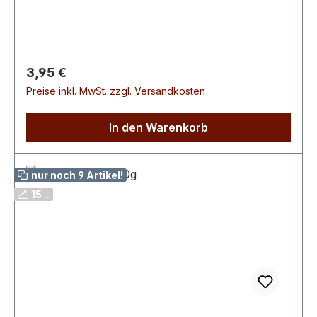
Knoblauch, Oregano, Ingwer, Zimt
Regulärer Preis:
3,95 €
Preise inkl. MwSt. zzgl. Versandkosten
In den Warenkorb
nur noch 9 Artikel!
15 ..