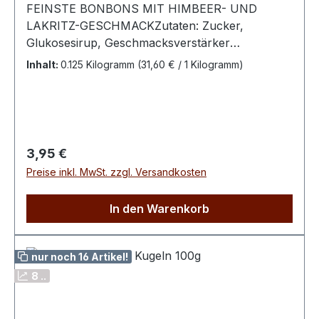
FEINSTE BONBONS MIT HIMBEER- UND
LAKRITZ-GESCHMACKZutaten: Zucker,
Glukosesirup, Geschmacksverstärker
Ammoniumchlorid, Säuerungsmittel
Inhalt:
0.125 Kilogramm
(31,60 € / 1 Kilogramm)
Zitronensäure, Aromen, Farbstoffe Anthocyane
(pflanzlich), Pflanzenkohle.Bitte kühl und
trocken lagern.Nährwerte pro 100 g: Energie
1630,5 kJ / 383,6 kcal Fett < 0,1 g dav. ges.
Fettsäuren < 0,1 g Kohlenhydrate 95,9 g davon
Regulärer Preis:
3,95 €
Zucker 68,9 g Eiweiß < 0,1 g Salz < 0,1 g
Preise inkl. MwSt. zzgl. Versandkosten
In den Warenkorb
nur noch 16 Artikel!
8 ..