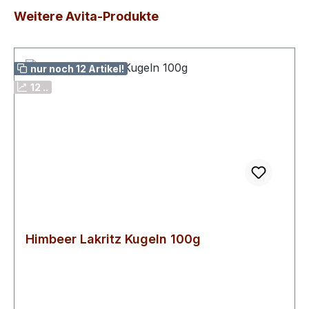
Produktgalerie überspringen
Weitere Avita-Produkte
nur noch 12 Artikel!
12 ..
Himbeer Lakritz Kugeln 100g