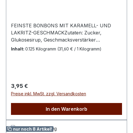
FEINSTE BONBONS MIT KARAMELL- UND
LAKRITZ-GESCHMACKZutaten: Zucker,
Glukosesirup, Geschmacksverstärker
Ammoniumchlorid, Säuerungsmittel
Inhalt:
0.125 Kilogramm
(31,60 € / 1 Kilogramm)
Zitronensäure, Aromen, Farbstoffe Anthocyane
(pflanzlich), Pflanzenkohle Bitte kühl und
trocken lagern.Nährwerte pro 100 g: Energie
1630,5 kJ / 383,6 kcal Fett < 0,1 g dav. ges.
Fettsäuren < 0,1 g Kohlenhydrate 95,9 g davon
Regulärer Preis:
3,95 €
Zucker 68,9 g Eiweiß < 0,1 g Salz < 0,1 g
Preise inkl. MwSt. zzgl. Versandkosten
In den Warenkorb
nur noch 8 Artikel!