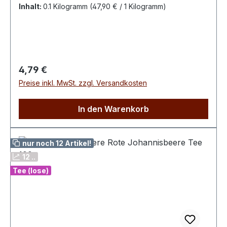
Sanddorn - beeren, Holunderbeeren,
Inhalt:
0.1 Kilogramm
(47,90 € / 1 Kilogramm)
Karottenstücke, Kornblumenblüten,
AromaZubereitung: 1 Teelöffel pro Tasse, mit
kochendem Wasser übergießen, 5 Minuten
ziehen lassen.
Regulärer Preis:
4,79 €
Preise inkl. MwSt. zzgl. Versandkosten
In den Warenkorb
nur noch 12 Artikel!
12 ..
Tee (lose)