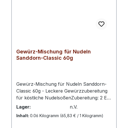
Gewürz-Mischung für Nudeln
Sanddorn-Classic 60g
Gewürz-Mischung für Nudeln Sanddorn-
Classic 60g - Leckere Gewürzzubereitung
für köstliche NudelsoßenZubereitung: 2 EL
Gewürzzubereitung mit 4 EL Wasser und 4
Lager:
n.V.
EL Olivenöl in eine Pfanne geben. Die
Inhalt:
0.06 Kilogramm
(65,83 € / 1 Kilogramm)
Mischung etwas köcheln lassen bis das
Wasser verdunstet ist. Ca. 250 g gekochte