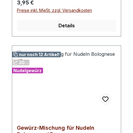
Regulärer Preis:
3,95 €
Zwiebeln, KnoblauchTIPP: Mit
Preise inkl. MwSt. zzgl. Versandkosten
Pinienkernen und Parmesan verfeinern!
Details
nur noch 12 Artikel!
20 ..
Nudelgewürz
Gewürz-Mischung für Nudeln