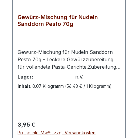
Gewürz-Mischung für Nudeln
Sanddorn Pesto 70g
Gewürz-Mischung für Nudeln Sanddorn
Pesto 70g - Leckere Gewürzzubereitung
für vollendete Pasta-Gerichte.Zubereitung:
3 TL Gewürzzubereitung mit gleicher
Lager:
n.V.
Menge Parmesankäse mischen und mit
Inhalt:
0.07 Kilogramm
(56,43 € / 1 Kilogramm)
Wasser und Olivenöl anrühren.TIPP: Mit
Pinienkernen verfeinern!Zutaten: Basilikum,
Zwiebeln, Tomaten, Knoblauch,
Sanddornbeeren
Regulärer Preis:
3,95 €
Preise inkl. MwSt. zzgl. Versandkosten