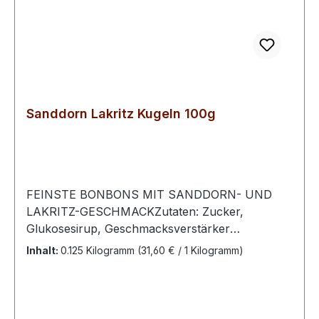
Sanddorn Lakritz Kugeln 100g
FEINSTE BONBONS MIT SANDDORN- UND
LAKRITZ-GESCHMACKZutaten: Zucker,
Glukosesirup, Geschmacksverstärker
Ammoniumchlorid, Säuerungsmittel
Inhalt:
0.125 Kilogramm
(31,60 € / 1 Kilogramm)
Zitronensäure, Aromen, Farbstoffe Anthocyane
(pflanzlich), PflanzenkohleBitte kühl und
trocken lagern.Nährwerte pro 100 g: Energie
1630,5 kJ / 383,6 kcal Fett < 0,1 g dav. ges.