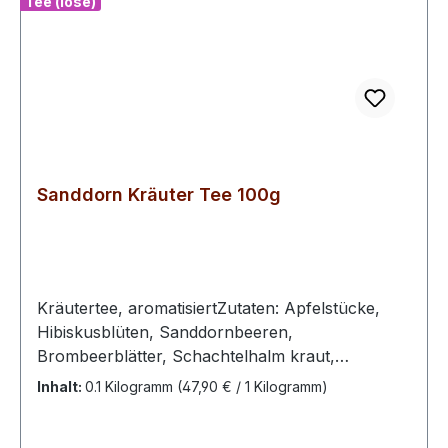
Tee (lose)
Sanddorn Kräuter Tee 100g
Kräutertee, aromatisiertZutaten: Apfelstücke,
Hibiskusblüten, Sanddornbeeren,
Brombeerblätter, Schachtelhalm kraut,
Orangenschalen, Hagebuttenschalen,
Inhalt:
0.1 Kilogramm
(47,90 € / 1 Kilogramm)
Lemongras, Schlehdornbeeren ganz, natürliches
Sanddornaroma, Heidekrautblüten,