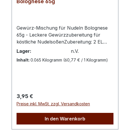
Bolognese 65g
Gewürz-Mischung für Nudeln Bolognese
65g - Leckere Gewürzzubereitung für
köstliche NudelsoßenZubereitung: 2 EL
Gewürzzubereitung mit 4 EL Wasser und 4
Lager:
n.V.
EL Olivenöl in eine Pfanne geben. Die
Inhalt:
0.065 Kilogramm
(60,77 € / 1 Kilogramm)
Mischung etwas köcheln lassen bis das
Wasser verdunstet ist. Ca. 250 g gekochte
Nudeln dazugeben und gut
vermischen.Zutaten: Meersalz, Basilikum,
Paprika rot, Knoblauch, Pfeffer schwarz,
Regulärer Preis:
3,95 €
Oregano, Rosmarin, Thymian,
Preise inkl. MwSt. zzgl. Versandkosten
MajoranTIPP: Mit ca. 250 g gemischtem
Hackfleisch anbraten!
In den Warenkorb