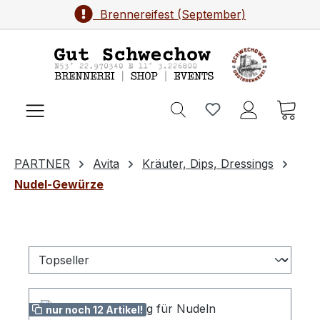
Brennereifest (September)
Zum Hauptinhalt springen
Ware
PARTNER
Avita
Kräuter, Dips, Dressings
Nudel-Gewürze
nur noch 12 Artikel!