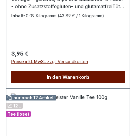
- ohne Zusatzstoffegluten- und glutamatfreiTüte
wiederverschließbar von Hand
Inhalt:
0.09 Kilogramm
(43,89 € / 1 Kilogramm)
abgepacktZutaten: Meersalz, Knoblauch,
Ingwer, Schnittlauch, Sanddornbeeren
Regulärer Preis:
3,95 €
Preise inkl. MwSt. zzgl. Versandkosten
In den Warenkorb
nur noch 12 Artikel!
12 ..
Tee (lose)