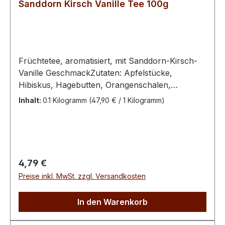
Sanddorn Kirsch Vanille Tee 100g
Früchtetee, aromatisiert, mit Sanddorn-Kirsch-
Vanille GeschmackZutaten: Apfelstücke,
Hibiskus, Hagebutten, Orangenschalen,
Karottenflocken, Holunderbeeren, Aroma,
Inhalt:
0.1 Kilogramm
(47,90 € / 1 Kilogramm)
Sanddornbeeren, natürliches Sanddorn-Aroma,
kandierte Kirschen (Kirschen, Zucker,
Sonnenblumenkernöl),
natürliche Vanillestückchen,
KornblumenblütenZubereitung: 1 Teelöffel pro
Regulärer Preis:
4,79 €
Tasse, mit kochendem Wasser übergießen, 5
Preise inkl. MwSt. zzgl. Versandkosten
Minuten ziehen lassen.
In den Warenkorb