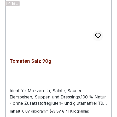
16 ..
Tomaten Salz 90g
Ideal für Mozzarella, Salate, Saucen,
Eierspeisen, Suppen und Dressings.100 % Natur
- ohne Zusatzstoffegluten- und glutamatfrei Tüte
wiederverschließbar von Hand
Inhalt:
0.09 Kilogramm
(43,89 € / 1 Kilogramm)
abgepacktZutaten: Meersalz, Tomaten,