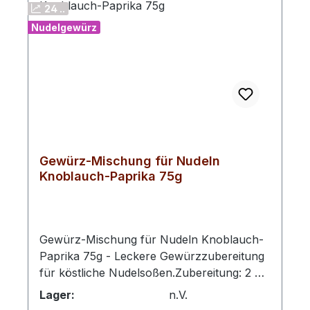
24 ..
Nudelgewürz
Gewürz-Mischung für Nudeln
Knoblauch-Paprika 75g
Gewürz-Mischung für Nudeln Knoblauch-
Paprika 75g - Leckere Gewürzzubereitung
für köstliche Nudelsoßen.Zubereitung: 2 EL
Gewürzzubereitung mit 4 EL Wasser und 4
Lager:
n.V.
EL Olivenöl in eine Pfanne geben. Die