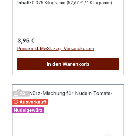
Inhalt:
0.075 Kilogramm
(52,67 € / 1 Kilogramm)
Mischung etwas köcheln lassen bis das
Wasser verdunstet ist. Ca. 250 g gekochte
Nudeln dazugeben und gut
vermischen.Zutaten: Knoblauch, Petersilie,
Paprika, MeersalzTIPP: Mit Pinienkernen
Regulärer Preis:
3,95 €
und Parmesan verfeinern!
Preise inkl. MwSt. zzgl. Versandkosten
In den Warenkorb
24 ..
Ausverkauft
Nudelgewürz