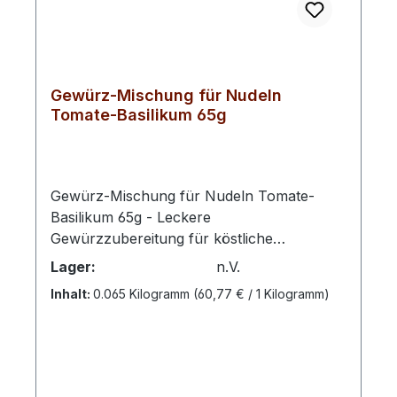
Gewürz-Mischung für Nudeln
Tomate-Basilikum 65g
Gewürz-Mischung für Nudeln Tomate-
Basilikum 65g - Leckere
Gewürzzubereitung für köstliche
Nudelsoßen.Zubereitung: 2 EL
Lager:
n.V.
Gewürzzubereitung mit 4 EL Wasser und 4
Inhalt:
0.065 Kilogramm
(60,77 € / 1 Kilogramm)
EL Olivenöl in eine Pfanne geben. Die
Mischung etwas köcheln lassen bis das
Wasser verdunstet ist. Ca. 250 g gekochte
Nudeln dazugeben und gut
vermischen.Zutaten: Tomaten, Basilikum,