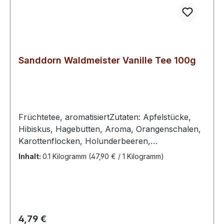
Sanddorn Waldmeister Vanille Tee 100g
Früchtetee, aromatisiertZutaten: Apfelstücke,
Hibiskus, Hagebutten, Aroma, Orangenschalen,
Karottenflocken, Holunderbeeren,
Sanddornbeeren, Vanille, Kornblumenblüten,
Inhalt:
0.1 Kilogramm
(47,90 € / 1 Kilogramm)
natürliches Sanddorn-AromaZubereitung: 1
Teelöffel pro Tasse, mit kochendem Wasser
übergießen, 5 Minuten ziehen lassen.
Regulärer Preis:
4,79 €