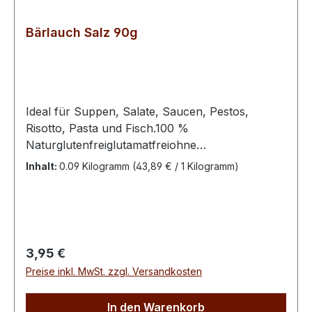
Bärlauch Salz 90g
Ideal für Suppen, Salate, Saucen, Pestos,
Risotto, Pasta und Fisch.100 %
Naturglutenfreiglutamatfreiohne
ZusatzstoffeTüte wiederverschließbarvon Hand
Inhalt:
0.09 Kilogramm
(43,89 € / 1 Kilogramm)
abgepackt Zutaten: Meersalz, Bärlauch
Regulärer Preis:
3,95 €
Preise inkl. MwSt. zzgl. Versandkosten
In den Warenkorb