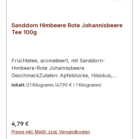
Sanddorn Himbeere Rote Johannisbeere
Tee 100g
Früchtetee, aromatisiert, mit Sanddorn-
Himbeere-Rote Johannisbeere
GeschmackZutaten: Apfelstücke, Hibiskus,
Hagebutten, Orangenschalen, Karottenflocken,
Inhalt:
0.1 Kilogramm
(47,90 € / 1 Kilogramm)
Holunderbeeren, Aroma, Sanddornbeeren,
natürliches Sanddorn- Aroma, rote
Johannisbeeren, Himbeerstücke,
Kornblumenblüten.Zubereitung: 1 Teelöffel pro
Tasse, mit kochendem Wasser übergießen, 5
Regulärer Preis:
4,79 €
Minuten ziehen lassen.
Preise inkl. MwSt. zzgl. Versandkosten