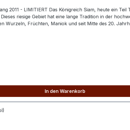
ng 2011 - LIMITIERT Das Königreich Siam, heute ein Teil T
 Dieses riesige Gebiet hat eine lange Tradition in der hoch
n Wurzeln, Früchten, Maniok und seit Mitte des 20. Jahr
edlichen Fassarten, den wohlbekannten Bourbon Barrel und 
nis ist ein runder, jedoch würziger Naga mit Tiefe und El
erry-Fässern. Importuer / Lebensmittelunternehmer: Spirits Corner, 22 Avenue
In den Warenkorb