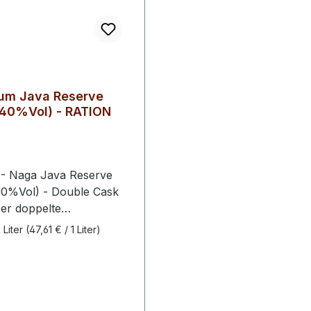
um Java Reserve
(40%Vol) - RATION
- Naga Java Reserve
40%Vol) - Double Cask
er doppelte
sprozess in JatiTeak-
 Liter
(47,61 € / 1 Liter)
Bourbon
ssern bietet Naga Rum
rmonischen Ausgleich
n sanften Gewürznoten
ischen Früchten. Das