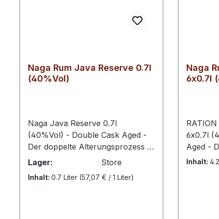
Naga Rum Java Reserve 0.7l
Naga R
(40%Vol)
6x0.7l 
Naga Java Reserve 0.7l
RATION 
(40%Vol) - Double Cask Aged -
6x0.7l (
Der doppelte Alterungsprozess in
Aged - D
JatiTeak- und Ex-Bourbon
Alterung
Lager:
Store
Inhalt:
4.2
Eichenfässern bietet Naga Rum
und Ex-
Inhalt:
0.7 Liter
(57,07 € / 1 Liter)
einen harmonischen Ausgleich
Eichenfä
zwischen sanften Gewürznoten
einen ha
und exotischen Früchten. Das
zwische
Königreich Siam, heute ein Teil
und exot