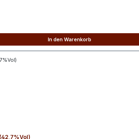
 de L'Epinette, 33500 Libourne,
In den Warenkorb
 (42,7%Vol)