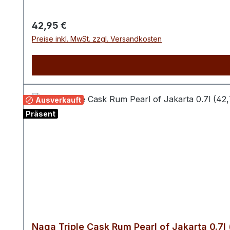
Naga Triple Cask entwickelt sich zusätzlich in Sherry-Fässern. Importuer / Lebensmittelunternehmer: Spirits Corner, 22 Avenue
France
Regulärer Preis:
42,95 €
Preise inkl. MwSt. zzgl. Versandkosten
Ausverkauft
Präsent
Naga Triple Cask Rum Pearl of Jakarta 0.7l