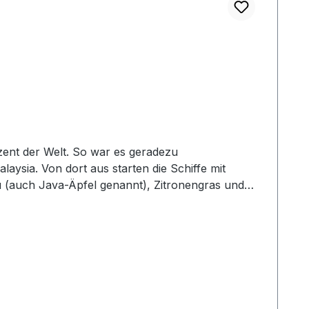
ent der Welt. So war es geradezu
ysia. Von dort aus starten die Schiffe mit
 (auch Java-Äpfel genannt), Zitronengras und
und Frische im Abgang. Gleichwohl am Gaumen –
m, heute ein Teil Thailands, vereint die Bucht
Tradition in der hochwertigen
chten, Maniok und seit Mitte des 20. Jahrhundert
 den wohlbekannten Bourbon Barrel und seltenen
edoch würziger Naga mit Tiefe und Eleganz. Der