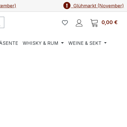
tember)
Glühmarkt (November)
0,00 €
Ware
ÄSENTE
WHISKY & RUM
WEINE & SEKT