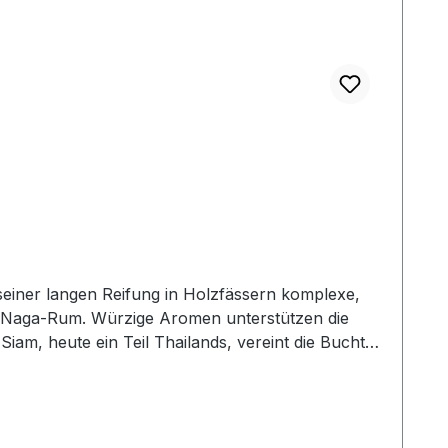
seiner langen Reifung in Holzfässern komplexe,
r Naga-Rum. Würzige Aromen unterstützen die
iam, heute ein Teil Thailands, vereint die Bucht
Tradition in der hochwertigen
chten, Maniok und seit Mitte des 20. Jahrhundert
 den wohlbekannten Bourbon Barrel und seltenen
edoch würziger Naga mit Tiefe und Eleganz. Der