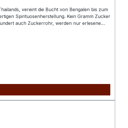
hailands, vereint die Bucht von Bengalen bis zum
wertigen Spirituosenherstellung. Kein Gramm Zucker
hundert auch Zuckerrohr, werden nur erlesene
seltenen Teakholzfässern, reifen die Rums 10
eganz. Der Naga Triple Cask entwickelt
 de L'Epinette, 33500 Libourne, France