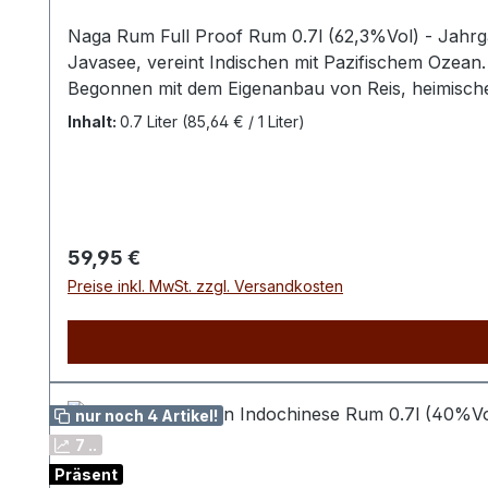
Naga Rum Full Proof Rum 0.7l (62,3%Vol) - Jahrga
Javasee, vereint Indischen mit Pazifischem Ozean.
Begonnen mit dem Eigenanbau von Reis, heimische
Zutaten zur Destillation verwendet. In unterschi
Inhalt:
0.7 Liter
(85,64 € / 1 Liter)
Jahre lang, ohne die Zugabe von Zucker. Das Ergeb
sich zusätzlich in Sh
Regulärer Preis:
59,95 €
Preise inkl. MwSt. zzgl. Versandkosten
nur noch 4 Artikel!
7 ..
Präsent