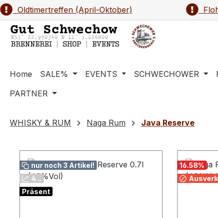
Oldtimertreffen (April-Oktober)
Floh
m Hauptinhalt springen
Zur Suche springen
Zur Hauptnavigation springen
Home
SALE%
EVENTS
SCHWECHOWER
PARTNER
WHISKY & RUM
Naga Rum
Java Reserve
nur noch 3 Artikel!
16.58
%
4 ..
Ausverk
Präsent