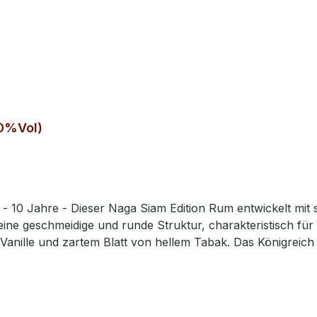
40%Vol)
- 10 Jahre - Dieser Naga Siam Edition Rum entwickelt mit 
ne geschmeidige und runde Struktur, charakteristisch fü
anille und zartem Blatt von hellem Tabak. Das Königreich S
t Pazifischem Ozean. Dieses riesige Gebiet hat eine lange 
nen mit dem Eigenanbau von Reis, heimischen Wurzeln, Frü
 Destillation verwendet. In unterschiedlichen Fassarten,
hne die Zugabe von Zucker. Das Ergebnis ist ein runder, j