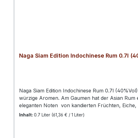
Naga Siam Edition Indochinese Rum 0.7l (
Naga Siam Edition Indochinese Rum 0.7l (40%Vol) 
würzige Aromen. Am Gaumen hat der Asian Rum ei
eleganten Noten von kandierten Früchten, Eiche, V
von Bengalen bis zum Javasee, vereint Indischen mi
Inhalt:
0.7 Liter
(61,36 € / 1 Liter)
Spirituosenherstellung. Kein Gramm Zucker Begon
auch Zuckerrohr, werden nur erlesene Zutaten zur
Teakholzfässern, reifen die Rums 10 Jahre lang, o