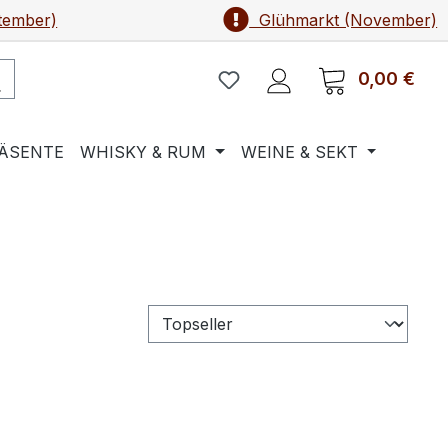
tember)
Glühmarkt (November)
0,00 €
Ware
ÄSENTE
WHISKY & RUM
WEINE & SEKT