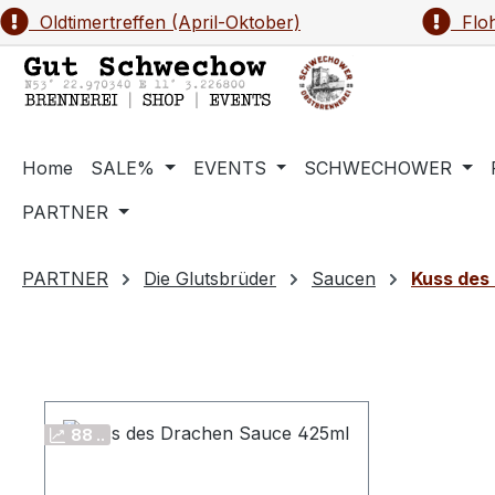
Oldtimertreffen (April-Oktober)
Floh
m Hauptinhalt springen
Zur Suche springen
Zur Hauptnavigation springen
Home
SALE%
EVENTS
SCHWECHOWER
PARTNER
PARTNER
Die Glutsbrüder
Saucen
Kuss des
88 ..