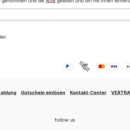
s genommen und die
AGB
gelesen und bin mit ihnen einver
der.
Zahlung
Gutschein einlösen
Kontakt-Center
VERTRA
follow us