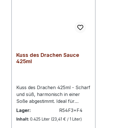
Kuss des Drachen Sauce
425ml
Kuss des Drachen 425ml - Scharf
und süß, harmonisch in einer
Soße abgestimmt. Ideal für
Geflügel und asiatische Gerichte.
Lager:
R54F3+F4
Deklarationspflichtige Zutaten lt.
Inhalt:
0.425 Liter
(23,41 € / 1 Liter)
LMIV:Zucker, Wasser, Chili,