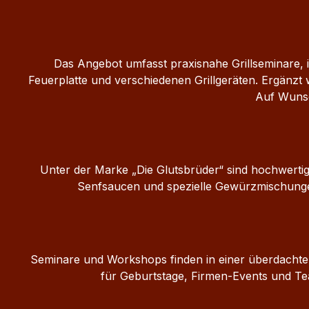
sind. GVO-Erklärung:Hiermit
bestätigen wir, dass das oben
näher beschriebene Produkt aus
nicht gentechnisch veränderten
Das Angebot umfasst praxisnahe Grillseminare,
Organismen gewonnen wird und
Feuerplatte und verschiedenen Grillgeräten. Ergänzt
keine
Auf Wunsc
Kennzeichnungsverpflichtung im
Sinne der VO (EG) Nr. 1829/2003
besteht.
Unter der Marke „Die Glutsbrüder“ sind hochwert
Senfsaucen und spezielle Gewürzmischungen,
Seminare und Workshops finden in einer überdachten
für Geburtstage, Firmen-Events und Tea