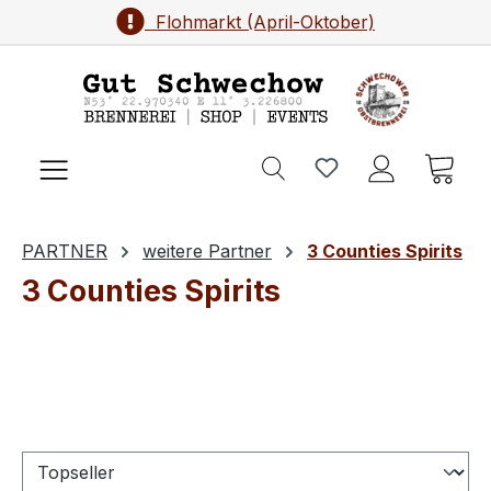
Brennereifest (September)
Flohmarkt (April-Oktober)
Zum Hauptinhalt springen
Ware
PARTNER
weitere Partner
3 Counties Spirits
3 Counties Spirits