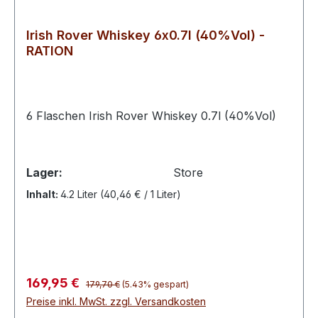
Irish Rover Whiskey 6x0.7l (40%Vol) -
RATION
6 Flaschen Irish Rover Whiskey 0.7l (40%Vol)
Lager:
Store
Inhalt:
4.2 Liter
(40,46 € / 1 Liter)
Regulärer Preis:
Verkaufspreis:
169,95 €
179,70 €
(5.43% gespart)
Preise inkl. MwSt. zzgl. Versandkosten