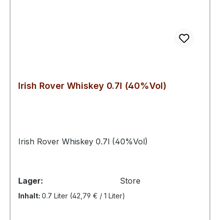
für Whiskey-Liebhaber und solche, die es
werden möchten, geeignet ist. Die Verpackung in
einer Tonflasche mit Korken und das
Geschmacksprofil machen ihn zu einem
authentischen und interessanten Whiskey. Blend
aus Grain & Single Malt Whiskey, gelagert in Ex-
Bourbon & New Oak Fässern. Bernsteinfarben,
Irish Rover Whiskey 0.7l (40%Vol)
in der Nase Aromen von Früchten. Am Gaumen
Nuancen von Vanille, Toffee und Malz.
Mittellanges, trockenes Finish mit einem Hauch
von Butterscotch.
Irish Rover Whiskey 0.7l (40%Vol)
Lager:
Store
Inhalt:
0.7 Liter
(42,79 € / 1 Liter)